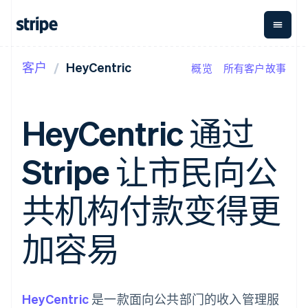
客户
HeyCentric
概览
所有客户故事
按企业阶段
文档
学习
支付
营收
资金管
平台
理
易市
大型企业
Stripe 文档
博客
Payments
Billing
初创企业
API 参考文档
客户案例
HeyCentric 通过
在线支付
经常性收入
Global
Conn
库与 SDK
指南
Payment links
Metronome
Payouts
Stripe Apps
按用量计费
平台
Stripe 让市民向公
无代码支付
Subscriptions
向第三
按应用场景
Checkout
方打款
支持
预构建支付界
订阅管理
指南
智能体商务
共机构付款变得更
面
Invoicing
加密货币
获取支持
一次性或定期
Elements
电子商务
接受线上付款
托管支持方案
灵活的 UI 组件
账单
嵌入式金融
实施预置结账流程
专业服务
加容易
Payment
Tax
财务自动化
构建平台或交易市场
methods
销售税和增值
全球化企业
管理订阅
接入 125+ 种支
税自动化
应用内支付
提供按用量计费
付方式
Revenue
交易市场
发行稳定币支持的支付卡
Authorization
Recognition
公司
资金管理
通过智能体配置和管理服
HeyCentric
Boost
是一款面向公共部门的收入管理服
会计自动化
平台
务