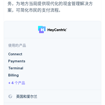
支付成功率优
Stripe Sigma
产品路线图
务，为地方当局提供现代化的现金管理解决方
SaaS
化
自定义报告
Sessions 年度大会
案，可简化市民的支付流程。
Link
Data Pipeline
招聘
加速结账
数据同步
资讯中心
资源
Stripe Press
按行业
应用集成
AI 企业
代码示例
更多
创作者经济
开发者博客
联系
Product roadmap
游戏
API 状态
了解未来规划
酒店、旅游与休闲
使用的产品
联系销售
保险
Radar
成为合作伙伴
媒体与娱乐
Connect
欺诈防范
非营利组织
Payments
Atlas
专业服务
初创企业注册
公共部门
Terminal
零售
Climate
Billing
碳移除
+ 4 个产品
生态系统
英国和爱尔兰
合作伙伴
Stripe App Marketplace
Stripe Sessions 2026