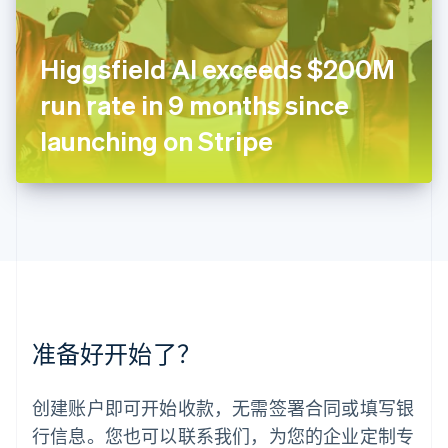
卢森堡
Français
Deutsch
English
罗马尼亚
Higgsfield AI exceeds $200M
English
run rate in 9 months since
马尔他
English
launching on Stripe
马来西亚
English
简体中文
美国
English
Español
简体中文
墨西哥
Español
English
挪威
English
葡萄牙
Português
English
准备好开始了？
日本
日本語
English
瑞典
创建账户即可开始收款，无需签署合同或填写银
Svenska
English
瑞士
行信息。您也可以联系我们，为您的企业定制专
Deutsch
Français
Italiano
English