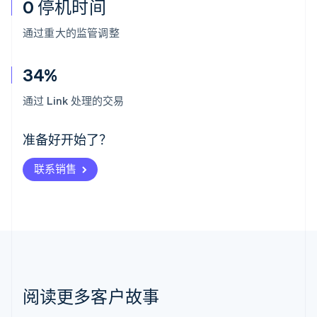
0 停机时间
通过重大的监管调整
34%
阿联酋
English
通过 Link 处理的交易
爱尔兰
English
爱沙尼亚
准备好开始了？
English
奥地利
联系销售
Deutsch
English
澳大利亚
English
巴西
Português
English
保加利亚
English
比利时
Nederlands
Français
Deutsch
English
阅读更多客户故事
波兰
English