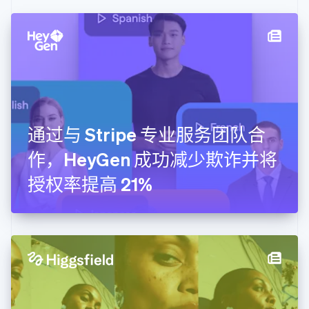
丹麦
English
德国
Deutsch
English
法国
Français
English
芬兰
English
Svenska
通过与 Stripe 专业服务团队合
荷兰
Nederlands
English
作，HeyGen 成功减少欺诈并将
加拿大
English
Français
授权率提高 21%
捷克
English
克罗地亚
English
Italiano
拉脱维亚
English
立陶宛
English
列支敦士登
Deutsch
English