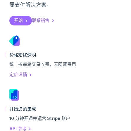
属支付解决方案。
塞浦路斯
English
斯洛伐克
开始
联系销售
English
斯洛文尼亚
English
Italiano
泰国
ไทย
English
希腊
价格始终透明
English
统一按每笔交易收费，无隐藏费用
西班牙
Español
English
定价详情
新加坡
English
简体中文
新西兰
English
匈牙利
English
开始您的集成
意大利
10 分钟开通并运营 Stripe 账户
Italiano
English
印度
API 参考
English