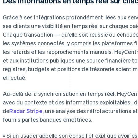
Des informations en temps réel sur cha
Grâce à ses intégrations profondément liées aux serv
ses clients une visibilité en temps réel sur chaque pai
Chaque transaction — qu’elle soit réussie ou échou
les systèmes connectés, y compris les plateformes fin
les retards et les rapprochements manuels. HeyCentr
et aux institutions publiques une source financière to
registres, budgets et positions de trésorerie soient m
effectué.
Au-delà de la synchronisation en temps réel, HeyCent
avec du contexte et des informations exploitables : 
de
Radar Stripe
, une analyse des rétrofacturations et
fournis par les banques émettrices.
« Si un usager appelle son conseil et explique avoir e