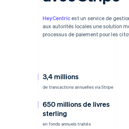
Authorization Boost
Acceptation optimisée
Link
Paiements accélérés
HeyCentric
est un service de gestion
Financial Connections
aux autorités locales une solution mo
Comptes financiers associés
processus de paiement pour les cito
3,4 millions
de transactions annuelles via Stripe
650 millions de livres
sterling
en fonds annuels traités