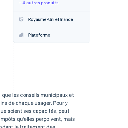
+ 4 autres produits
Royaume-Uni et Irlande
Stripe Sessions 2026
Découvrez comment
Plateforme
Stripe construit
l’infrastructure
économique de l’IA.
Regarder la vidéo
s que les conseils municipaux et
oins de chaque usager. Pour y
que soient ses capacités, peut
impôts qu'elles perçoivent, mais
ndant le traitement des