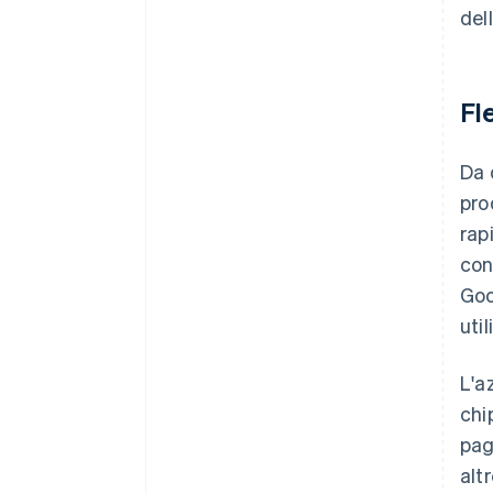
del
Fl
Da 
pro
rap
co
Goo
uti
L'a
chi
pag
alt