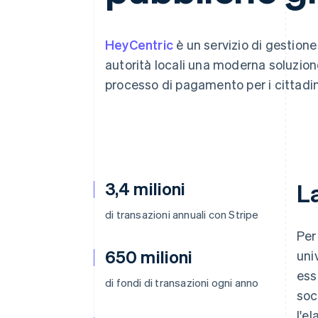
Link
Pagamento accelerato
Financial Connections
HeyCentric
è un servizio di gestione 
Conti finanziari collegati
autorità locali una moderna soluzione
processo di pagamento per i cittadin
3,4 milioni
La
di transazioni annuali con Stripe
Per
650 milioni
uni
ess
di fondi di transazioni ogni anno
soc
l'e