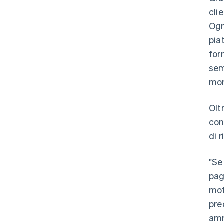
cli
Ogn
pia
for
sem
mom
Olt
con
di 
"Se
pag
mot
pre
amm