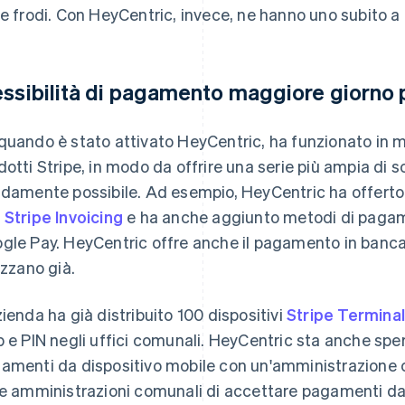
le frodi. Con HeyCentric, invece, ne hanno uno subito a 
essibilità di pagamento maggiore giorno 
quando è stato attivato HeyCentric, ha funzionato in m
dotti Stripe, in modo da offrire una serie più ampia di s
idamente possibile. Ad esempio, HeyCentric ha offerto p
n
Stripe Invoicing
e ha anche aggiunto metodi di pagam
gle Pay. HeyCentric offre anche il pagamento in banca, e
lizzano già.
zienda ha già distribuito 100 dispositivi
Stripe Terminal
p e PIN negli uffici comunali. HeyCentric sta anche s
amenti da dispositivo mobile con un'amministrazione c
re amministrazioni comunali di accettare pagamenti da p