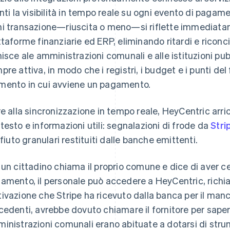
enti la visibilità in tempo reale su ogni evento di pagame
i transazione—riuscita o meno—si riflette immediatam
ttaforme finanziarie ed ERP, eliminando ritardi e riconc
nisce ale amministrazioni comunali e alle istituzioni pu
pre attiva, in modo che i registri, i budget e i punti del
ento in cui avviene un pagamento.
re alla sincronizzazione in tempo reale, HeyCentric arr
testo e informazioni utili: segnalazioni di frode da
Stri
rifiuto granulari restituiti dalle banche emittenti.
 un cittadino chiama il proprio comune e dice di aver c
amento, il personale può accedere a HeyCentric, richia
ivazione che Stripe ha ricevuto dalla banca per il man
cedenti, avrebbe dovuto chiamare il fornitore per sapern
inistrazioni comunali erano abituate a dotarsi di strum