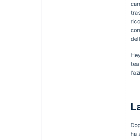
cam
tra
ric
com
del
Hey
tea
l'a
L
Dop
ha 