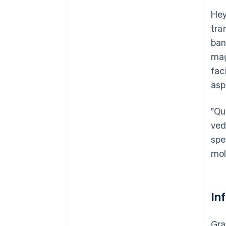
Hey
tra
ban
mag
fac
asp
"Qu
ved
spe
mol
In
Gra