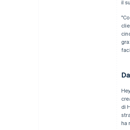
il 
"Co
cli
cin
gra
faci
Da
Hey
cre
di 
str
ha 