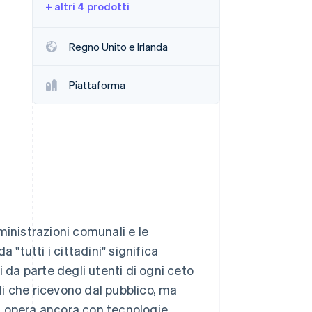
+ altri 4 prodotti
Stripe Sessions 2026
Regno Unito e Irlanda
Scopri come Stripe sta
costruendo
Piattaforma
l'infrastruttura
economica per l'IA.
Guarda ora
ministrazioni comunali e le
 "tutti i cittadini" significa
 da parte degli utenti di ogni ceto
i che ricevono dal pubblico, ma
i opera ancora con tecnologie