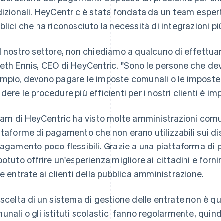
dizionali. HeyCentric è stata fondata da un team esper
blici che ha riconosciuto la necessità di integrazioni p
l nostro settore, non chiediamo a qualcuno di effettua
eth Ennis, CEO di HeyCentric. "Sono le persone che d
mpio, devono pagare le imposte comunali o le imposte l
dere le procedure più efficienti per i nostri clienti è impo
team di HeyCentric ha visto molte amministrazioni com
ttaforme di pagamento che non erano utilizzabili sui dis
pagamento poco flessibili. Grazie a una piattaforma 
potuto offrire un'esperienza migliore ai cittadini e fornir
le entrate ai clienti della pubblica amministrazione.
 scelta di un sistema di gestione delle entrate non è q
unali o gli istituti scolastici fanno regolarmente, quin