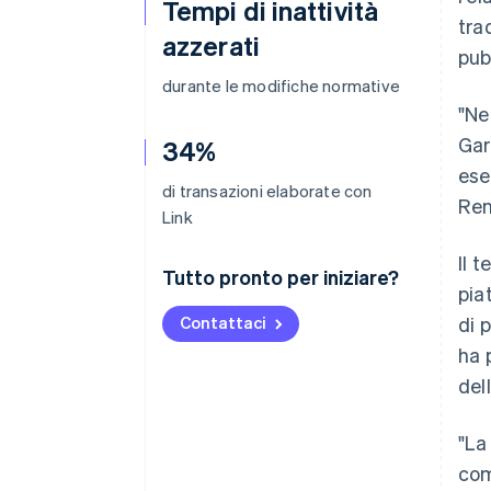
Tempi di inattività
tra
azzerati
pub
durante le modifiche normative
"Ne
Gar
34%
ese
di transazioni elaborate con
Ren
Link
Il 
Tutto pronto per iniziare?
pia
Contattaci
di 
ha 
del
"La
com