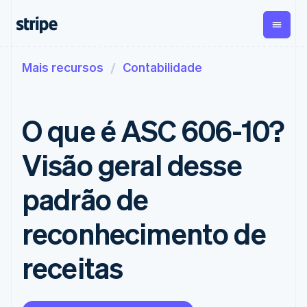
Mais recursos
Contabilidade
Por estágio
Documentação
Aprenda
Pagamentos
Receita​
Gestão dos
valores
Empresas
Documentação da
Blog
Payments
Billing
Startups
Stripe
Histórias de clientes
O que é ASC 606-10?
Pagamentos
Receita
Global
Referência da API
Guias
online
recorrente
Payouts
Bibliotecas e SDKs
Payment links
Metronome
Repasses
Stripe Apps
Visão geral desse
Cobrança por
para terceiros
Por caso de uso
Pagamentos
uso
Crypto
Suporte​
sem código
Assinaturas​
Carteira,
padrão de
Comércio agêntico
Checkout
​Gerenciamento​
emissão de
Guias
Criptomoedas
Obter suporte
UIs de
de​ assinaturas​
stablecoin e
E-commerce
Planos de suporte
reconhecimento de
pagamento
Invoicing
infraestrutura
Finanças integradas
Aceitar pagamentos
gerenciado
pré-
Elements
Única ou
de cartões
Automação de finanças
online
Serviços profissionais
Componentes
construídas
recorrente
receitas
Implementar um
flexíveis de IU
Tax
Empresas do mundo
checkout pré-
Formas de
Automação de
todo
construído
pagamento
impostos
Pagamentos no
Criar uma plataforma
Acesso a mais
Revenue
Empresa
aplicativo
ou marketplace