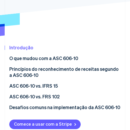
Ecossistema
Stripe Sessions 2026
Parceiros
Stripe App Marketplace
Veja como a Stripe está construindo a infraestrutura econô
Assista agora
Introdução
O que mudou com a ASC 606-10
Princípios do reconhecimento de receitas segundo
a ASC 606-10
Etapa 1: identificar o contrato com um cliente
ASC 606-10 vs. IFRS 15
Etapa 2: identificar obrigações de desempenho
Semelhanças
ASC 606-10 vs. FRS 102
Etapa 3: calcular o preço da transação
Diferenças
ASC 606-10
Desafios comuns na implementação da ASC 606-10
Etapa 4: aloque o preço da transação a obrigações
ASC 606-10
FRS 102
Obrigações de desempenho
de desempenho
Comece a usar com a Stripe
IFRS 15
Considerações sobre variáveis