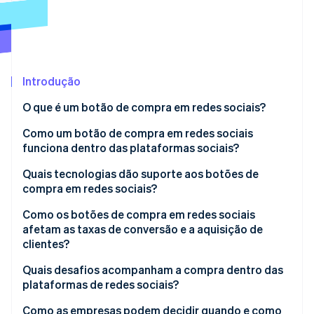
Ecossistema
Stripe Sessions 2026
Parceiros
Stripe App Marketplace
Veja como a Stripe está construindo a infraestrutura econô
Introdução
Assista agora
O que é um botão de compra em redes sociais?
Como um botão de compra em redes sociais
funciona dentro das plataformas sociais?
Quais tecnologias dão suporte aos botões de
compra em redes sociais?
Catálogos de produtos e fluxos de dados
Como os botões de compra em redes sociais
afetam as taxas de conversão e a aquisição de
Camadas de conteúdo comprável
clientes?
Interfaces de checkout integradas
Quais desafios acompanham a compra dentro das
plataformas de redes sociais?
Infraestrutura de processamento de pagamentos
Como as empresas podem decidir quando e como