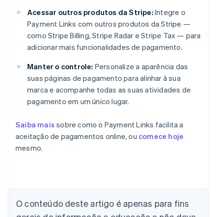
Acessar outros produtos da Stripe:
Integre o
Payment Links com outros produtos da Stripe —
como Stripe Billing, Stripe Radar e Stripe Tax — para
adicionar mais funcionalidades de pagamento.
Manter o controle:
Personalize a aparência das
suas páginas de pagamento para alinhar à sua
marca e acompanhe todas as suas atividades de
pagamento em um único lugar.
Saiba mais
sobre como o Payment Links facilita a
aceitação de pagamentos online, ou
comece hoje
mesmo.
Alemanha
O conteúdo deste artigo é apenas para fins
Deutsch
English
Austrália
gerais de informação e educação e não deve