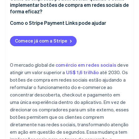
Conexões de análise e relatórios
implementar botões de compra em redes sociais de
forma eficaz?
Entenda o comportamento dos clientes
Como o Stripe Payment Links pode ajudar
Alinhe os produtos ao formato
Comece já com a Stripe
Priorize a rapidez
Planeje atribuição e suporte desde o início
O mercado global de
comércio em redes sociais
deve
atingir um valor superior a
US$ 1,6 trilhão
até 2030. Os
botões de compra em redes sociais estão ajudando a
reformular o funcionamento do e-commerce ao
concentrar descoberta, checkout e pagamento em
uma única experiência dentro do aplicativo. Em vez de
direcionar os compradores para um site externo, esses
botões permitem que os clientes comprem
diretamente nas redes sociais, transformando atenção
em ação em questão de segundos. Essa mudança tem