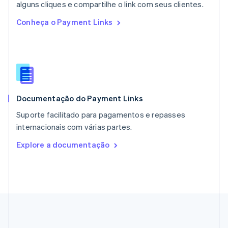
English
alguns cliques e compartilhe o link com seus clientes.
Países Baixos
Conheça o Payment Links
Nederlands
English
Polônia
English
Portugal
Português
English
RAE de Hong Kong, China
English
简体中文
Documentação do Payment Links
Reino Unido
English
Suporte facilitado para pagamentos e repasses
República Tcheca
internacionais com várias partes.
English
Romênia
Explore a documentação
English
Singapura
English
简体中文
Suécia
Svenska
English
Suíça
Deutsch
Français
Italiano
English
Tailândia