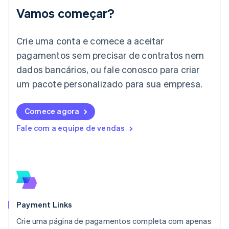
English
Vamos começar?
Itália
Italiano
English
Japão
Crie uma conta e comece a aceitar
日本語
English
pagamentos sem precisar de contratos nem
Letônia
dados bancários, ou fale conosco para criar
English
Liechtenstein
um pacote personalizado para sua empresa.
Deutsch
English
Lituânia
English
Comece agora
Luxemburgo
Fale com a equipe de vendas
Français
Deutsch
English
Malásia
English
简体中文
Malta
English
México
Español
English
Noruega
Payment Links
English
Crie uma página de pagamentos completa com apenas
Nova Zelândia