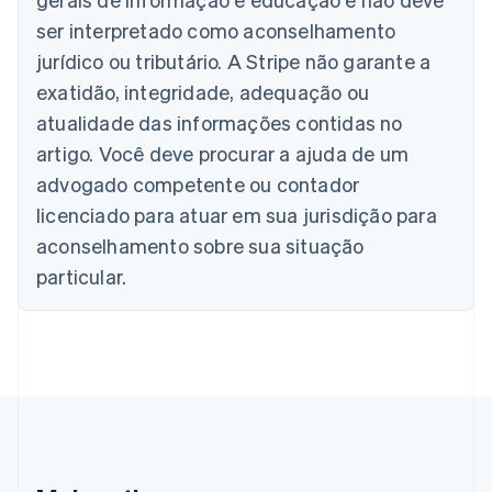
English
ser interpretado como aconselhamento
Áustria
jurídico ou tributário. A Stripe não garante a
Deutsch
English
Bélgica
exatidão, integridade, adequação ou
Nederlands
Français
Deutsch
English
atualidade das informações contidas no
Brasil
Português
English
artigo. Você deve procurar a ajuda de um
Bulgária
advogado competente ou contador
English
Canadá
licenciado para atuar em sua jurisdição para
English
Français
aconselhamento sobre sua situação
China continental
particular.
简体中文
English
Chipre
English
Croácia
English
Italiano
Dinamarca
English
Emirados Árabes Unidos
English
Eslováquia