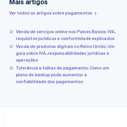
Mais artigos
English
Eslovênia
Ver todos os artigos sobre pagamentos
English
Italiano
Espanha
Español
English
Venda de serviços online nos Países Baixos: IVA,
Estados Unidos
requisitos jurídicos e conformidade explicados
English
Español
简体中文
Estônia
Venda de produtos digitais no Reino Unido: Um
English
guia sobre IVA, responsabilidades jurídicas e
Finlândia
operações
English
Svenska
França
Tolerância a falhas de pagamento: Como um
Français
English
plano de backup pode aumentar a
Gibraltar
confiabilidade dos pagamentos
English
Grécia
English
Hungria
English
Índia
English
Irlanda