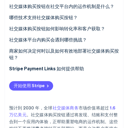
Stripe Sessions 2026
社交媒体购买按钮在社交平台内的运作机制是什么？
了解 Stripe 如何为 AI 构建经济基础设施。
立即观看
哪些技术支持社交媒体购买按钮？
产品目录和数据流
社交媒体购买按钮如何影响转化率和客户获取？
可购物内容层
社交媒体平台内购买会遇到哪些挑战？
嵌入式结账接口
商家如何决定何时以及如何有效地部署社交媒体购买按
钮？
支付处理基础设施
理解客户行为
Stripe Payment Links 如何提供帮助
分析与报告连接
将产品与格式匹配
开始使用 Stripe
速度设计
尽早规划归因和支持
预计到 2030 年，全球
社交媒体商务
市场价值将超过
1.6
万亿美元
。社交媒体购买按钮通过将发现、结账和支付整
合到一个应用内体验，正帮助重塑电商的运作机制。这些