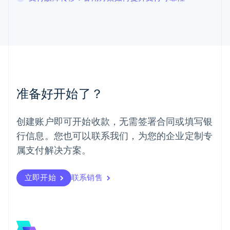
马尔他
English
马来西亚
English
简体中文
美国
English
Español
简体中文
墨西哥
Español
English
准备好开始了？
挪威
English
葡萄牙
创建账户即可开始收款，无需签署合同或填写银
Português
English
行信息。您也可以联系我们，为您的企业定制专
日本
日本語
English
属支付解决方案。
瑞典
Svenska
English
瑞士
立即开始
联系销售
Deutsch
Français
Italiano
English
塞浦路斯
English
斯洛伐克
English