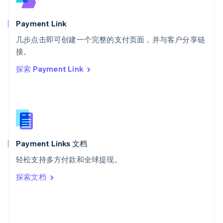
斯洛文尼亚
English
Italiano
Payment Link
泰国
ไทย
English
几步点击即可创建一个完整的支付页面，并与客户分享链
希腊
接。
English
探索 Payment Link
西班牙
Español
English
新加坡
English
简体中文
新西兰
English
匈牙利
English
Payment Links 文档
意大利
轻松支持多方付款和全球提现。
Italiano
English
印度
探索文档
English
英国
English
直布罗陀
English