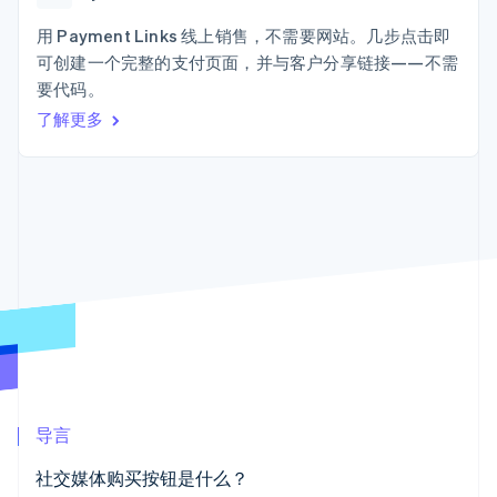
Boost
Stripe Sigma
产品路线图
SaaS
支付成功率优
自定义报告
Sessions 年度大会
用 Payment Links 线上销售，不需要网站。几步点击即
化
Data Pipeline
招聘
可创建一个完整的支付页面，并与客户分享链接——不需
数据同步
Link
资讯中心
加速结账
资源
要代码。
Stripe Press
按行业
了解更多
应用集成
AI 企业
代码示例
创作者经济
开发者博客
联系
更多
游戏
API 状态
Product roadmap
酒店、旅游与休闲
联系销售
了解未来规划
保险
成为合作伙伴
媒体与娱乐
Radar
非营利组织
欺诈防范
专业服务
Atlas
公共部门
初创企业注册
零售
Climate
碳移除
生态系统
导言
合作伙伴
社交媒体购买按钮是什么？
Stripe App Marketplace