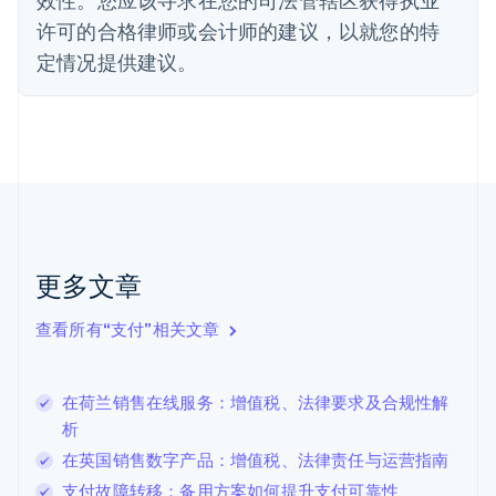
法国
许可的合格律师或会计师的建议，以就您的特
Français
English
定情况提供建议。
芬兰
English
Svenska
荷兰
Nederlands
English
加拿大
English
Français
捷克
English
克罗地亚
English
Italiano
更多文章
拉脱维亚
English
查看所有“支付”相关文章
立陶宛
English
列支敦士登
在荷兰销售在线服务：增值税、法律要求及合规性解
Deutsch
English
卢森堡
析
Français
Deutsch
English
在英国销售数字产品：增值税、法律责任与运营指南
罗马尼亚
支付故障转移：备用方案如何提升支付可靠性
English