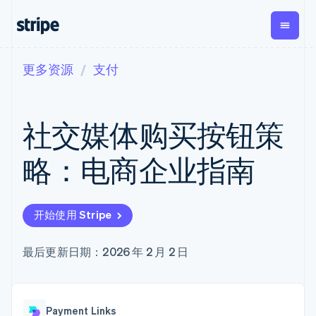
更多资源
支付
按企业阶段
文档
学习
支付
营收
资金管
平台
理
易市
大型企业
Stripe 文档
博客
Payments
Billing
初创企业
API 参考文档
客户案例
社交媒体购买按钮策
在线支付
经常性收入
Global
Conn
库与 SDK
指南
Payment links
Metronome
Payouts
Stripe Apps
按用量计费
平台
略：电商企业指南
无代码支付
Subscriptions
向第三
按应用场景
Checkout
方打款
支持
预构建支付界
订阅管理
Crypto
指南
智能体商务
面
Invoicing
钱包、
加密货币
获取支持
一次性或定期
Elements
开始使用 Stripe
稳定币
电子商务
接受线上付款
托管支持方案
灵活的 UI 组件
账单
发行和
嵌入式金融
实施预置结账流程
专业服务
支付方式
Tax
发卡基
财务自动化
构建平台或交易市场
最后更新日期：2026 年 2 月 2 日
Access to
销售税和增值
础设施
全球化企业
管理订阅
125+
税自动化
应用内支付
提供按用量计费
Terminal
Revenue
交易市场
发行稳定币支持的支付卡
线下支付
Recognition
公司
资金管理
通过智能体配置和管理服
会计自动化
Authorization
Payment Links
平台
务