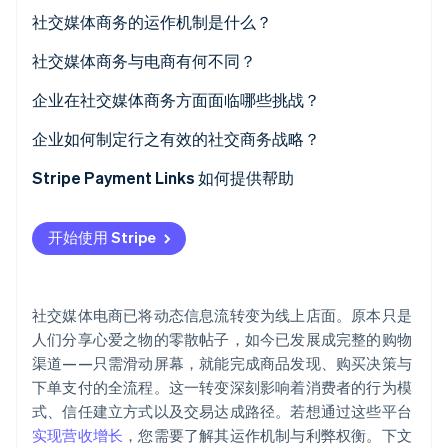
Stripe Sessions 2026
社交媒体商务的运作机制是什么？
了解 Stripe 如何为 AI 构建经济基础设施。
立即观看
社交媒体商务与电商有何不同？
企业在社交媒体商务方面面临哪些挑战？
归属和数据可见性
企业如何制定行之有效的社交商务战略？
平台依赖性
从受众和平台契合度开始
Stripe Payment Links 如何提供帮助
目录和库存同步
以内容为先导
开始使用 Stripe
客户服务与退货
利用互动工具激发行动
合规与付款
提升您品牌的信任度
社交媒体电商已将动态信息流转变为线上店面。原本只是
品牌控制
与合适的创作者合作
人们分享心爱之物的零散帖子，如今已发展成完整的购物
渠道——只需滑动屏幕，就能完成商品发现、购买决策与
要让结账流程毫不费力
下单支付的全流程。这一转变深刻影响着消费者的行为模
支持与运营规划
式、信任建立方式以及交易达成路径。若想通过这些平台
实现营收增长
，您需要了解其运作机制与利弊权衡。下文