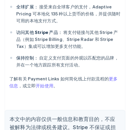
全球扩展：
接受来自全球客户的支付，Adaptive
阿联酋
Pricing 可本地化 135 种以上货币的价格，并提供随时
English
可用的本地支付方式。
爱尔兰
English
访问其他 Stripe 产品：
将支付链接与其他 Stripe 产
爱沙尼亚
品（例如 Stripe Billing、Stripe Radar 和 Stripe
English
Tax）集成可以增加更多支付功能。
奥地利
Deutsch
English
保持控制：
自定义支付页面的外观以匹配您的品牌，
澳大利亚
并在一个地方跟踪所有支付活动。
English
巴西
Português
English
了解有关 Payment Links 如何简化线上付款流程的
更多
保加利亚
信息
，或立即
开始使用
。
English
比利时
Nederlands
Français
Deutsch
English
波兰
English
丹麦
本文中的内容仅供一般信息和教育目的，不应
English
被解释为法律或税务建议。Stripe 不保证或担
德国