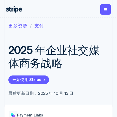
更多资源
支付
按企业阶段
文档
学习
支付
营收
资金管
平台
理
易市
大型企业
Stripe 文档
博客
Payments
Billing
初创企业
API 参考文档
客户案例
2025 年企业社交媒
在线支付
经常性收入
Global
Conn
库与 SDK
指南
Payment links
Metronome
Payouts
Stripe Apps
按用量计费
平台
体商务战略
无代码支付
Subscriptions
向第三
按应用场景
Checkout
方打款
支持
预构建支付界
订阅管理
Crypto
指南
智能体商务
面
Invoicing
钱包、
加密货币
获取支持
一次性或定期
Elements
开始使用 Stripe
稳定币
电子商务
接受线上付款
托管支持方案
灵活的 UI 组件
账单
发行和
嵌入式金融
实施预置结账流程
专业服务
支付方式
Tax
发卡基
财务自动化
构建平台或交易市场
最后更新日期：2025 年 10 月 13 日
支持 125 种以
销售税和增值
础设施
全球化企业
管理订阅
上
税自动化
应用内支付
提供按用量计费
Terminal
Revenue
交易市场
发行稳定币支持的支付卡
线下支付
Recognition
公司
资金管理
通过智能体配置和管理服
会计自动化
Authorization
Payment Links
平台
务