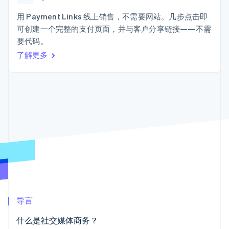
Boost
Stripe Sigma
产品路线图
SaaS
支付成功率优
自定义报告
Sessions 年度大会
用 Payment Links 线上销售，不需要网站。几步点击即
化
Data Pipeline
招聘
可创建一个完整的支付页面，并与客户分享链接——不需
数据同步
Link
资讯中心
加速结账
资源
要代码。
Stripe Press
按行业
了解更多
应用集成
AI 企业
代码示例
创作者经济
开发者博客
联系
更多
游戏
API 状态
Product roadmap
酒店、旅游与休闲
联系销售
了解未来规划
保险
成为合作伙伴
媒体与娱乐
Radar
非营利组织
欺诈防范
专业服务
Atlas
公共部门
初创企业注册
零售
Climate
碳移除
生态系统
导言
合作伙伴
什么是社交媒体商务？
Stripe App Marketplace