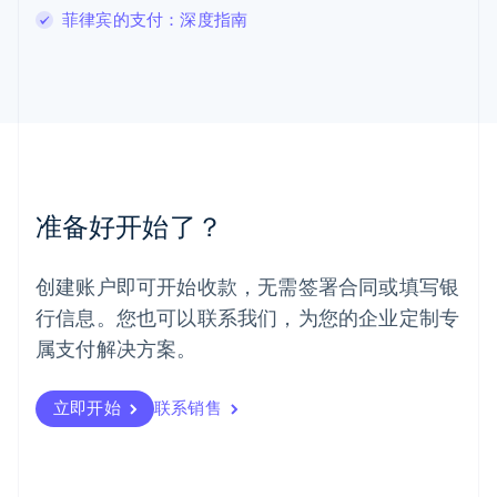
菲律宾的支付：深度指南
English
马尔他
English
马来西亚
English
简体中文
美国
English
Español
简体中文
墨西哥
Español
English
准备好开始了？
挪威
English
葡萄牙
创建账户即可开始收款，无需签署合同或填写银
Português
English
行信息。您也可以联系我们，为您的企业定制专
日本
日本語
English
属支付解决方案。
瑞典
Svenska
English
瑞士
立即开始
联系销售
Deutsch
Français
Italiano
English
塞浦路斯
English
斯洛伐克