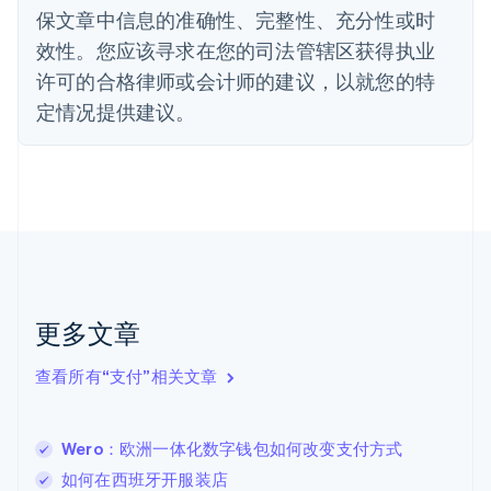
保文章中信息的准确性、完整性、充分性或时
Deutsch
English
法国
效性。您应该寻求在您的司法管辖区获得执业
Français
English
许可的合格律师或会计师的建议，以就您的特
芬兰
定情况提供建议。
English
Svenska
荷兰
Nederlands
English
加拿大
English
Français
捷克
English
克罗地亚
English
Italiano
拉脱维亚
更多文章
English
立陶宛
查看所有“支付”相关文章
English
列支敦士登
Deutsch
English
卢森堡
Wero：欧洲一体化数字钱包如何改变支付方式
Français
Deutsch
English
如何在西班牙开服装店
罗马尼亚