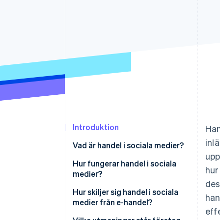
Accelererad kassaprocess
Financial Connections
Länkade finanskontodata
Introduktion
Han
inl
Vad är handel i sociala medier?
upp
Hur fungerar handel i sociala
hur
medier?
des
Hur skiljer sig handel i sociala
han
medier från e-handel?
eff