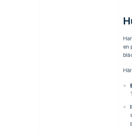
H
Han
en 
blä
Här