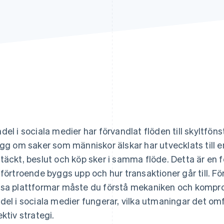
del i sociala medier har förvandlat flöden till skyltfö
ägg om saker som människor älskar har utvecklats till 
täckt, beslut och köp sker i samma flöde. Detta är en fö
 förtroende byggs upp och hur transaktioner går till. Fö
sa plattformar måste du förstå mekaniken och komprom
del i sociala medier fungerar, vilka utmaningar det om
ektiv strategi.