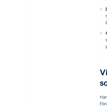
V
s
Han
För