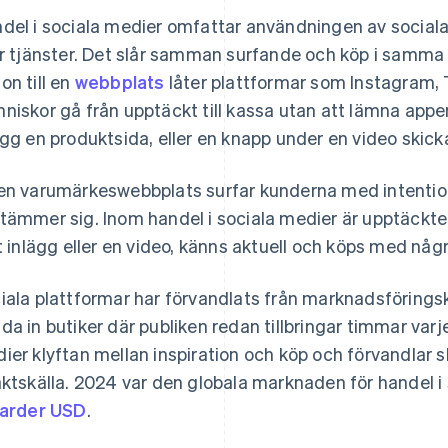
del i sociala medier omfattar användningen av sociala 
er tjänster. Det slår samman surfande och köp i samma fl
on till en
webbplats
låter plattformar som Instagram, 
niskor gå från upptäckt till kassa utan att lämna appe
ägg en produktsida, eller en knapp under en video skickar
en varumärkeswebbplats surfar kunderna med intention
tämmer sig. Inom handel i sociala medier är upptäckter
tt inlägg eller en video, känns aktuell och köps med någr
iala plattformar har förvandlats från marknadsföringska
da in butiker där publiken redan tillbringar timmar varj
ier klyftan mellan inspiration och köp och förvandlar sla
äktskälla. 2024 var den globala marknaden för handel i
jarder USD
.