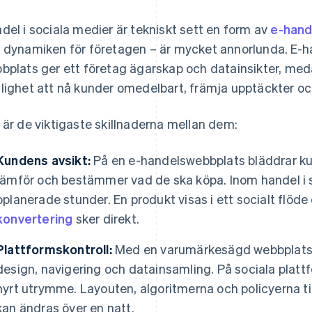
del i sociala medier är tekniskt sett en form av
e-hand
 dynamiken för företagen – är mycket annorlunda. E-
bplats ger ett företag ägarskap och datainsikter, med
lighet att nå kunder omedelbart, främja upptäckter och
 är de viktigaste skillnaderna mellan dem:
Kundens avsikt:
På en e-handelswebbplats bläddrar ku
jämför och bestämmer vad de ska köpa. Inom handel i s
oplanerade stunder. En produkt visas i ett socialt flöd
konvertering
sker direkt.
Plattformskontroll:
Med en varumärkesägd webbplats 
design, navigering och datainsamling. På sociala platt
hyrt utrymme. Layouten, algoritmerna och policyerna ti
kan ändras över en natt.