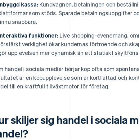
Inbyggd kassa:
Kundvagnen, betalningen och beställni
plattformar som stöds. Sparade betalningsuppgifter o
ännu snabbare.
Interaktiva funktioner:
Live shopping-evenemang, omr
förstärkt verklighet ökar kundernas förtroende och ska
gör upplevelsen mer dynamisk än ett statiskt skyltfönst
m handel i sociala medier börjar köp ofta som spontana
ultatet är en köpupplevelse som är kortfattad och konte
del till en kraftfull tillväxtmotor för företag.
r skiljer sig handel i sociala m
andel?