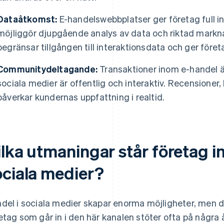
Dataåtkomst:
E-handelswebbplatser ger företag full i
möjliggör djupgående analys av data och riktad markna
begränsar tillgången till interaktionsdata och ger före
Communitydeltagande:
Transaktioner inom e-handel är
sociala medier är offentlig och interaktiv. Recensione
påverkar kundernas uppfattning i realtid.
ilka utmaningar står företag i
ociala medier?
del i sociala medier skapar enorma möjligheter, men d
etag som går in i den här kanalen stöter ofta på någ