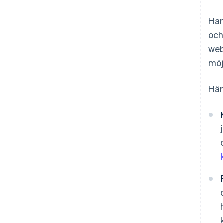
Han
och
web
möj
Här