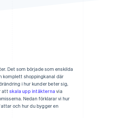
Stripe Sessions 2026
Se hur Stripe bygger den
ekonomiska
infrastrukturen för AI.
Titta nu
nster. Det som började som enskilda
en komplett shoppingkanal där
rändring i hur kunder beter sig,
r att
skala upp intäkterna
via
isserna. Nedan förklarar vi hur
fattar och hur du bygger en