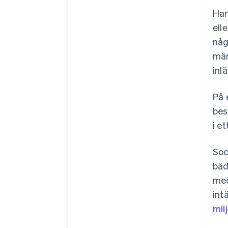
Han
Mät, anpassa och finjustera
ell
någ
män
inl
På 
bes
i e
Soc
bäd
med
int
mil