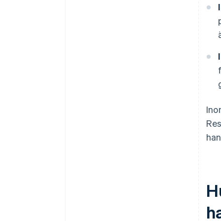
Ino
Res
han
Hu
h