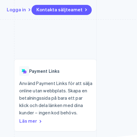
Logga in
Kontakta säljteamet
Resurser
Ecosystem
Kontakt
ch
Mer
er
Appintegrationer
Partner
Kontakta säljteamet
Product roadmap
Kodexempel
Stripe App Marketplace
Bli partner
Se vad som kommer härnäst
Utvecklarblogg
r plattformar
tid
API-status
Radar
 plattformar
Bedrägeribekämpning
nanstjänster
Payment Links
Atlas
tuella kort
Bolagsbildning för startups
Använd Payment Links för att sälja
online utan webbplats. Skapa en
Climate
Koldioxidinfångning
betalningssida på bara ett par
klick och dela länken med dina
Identity
Identitetsverifiering online
kunder – ingen kod behövs.
Läs mer