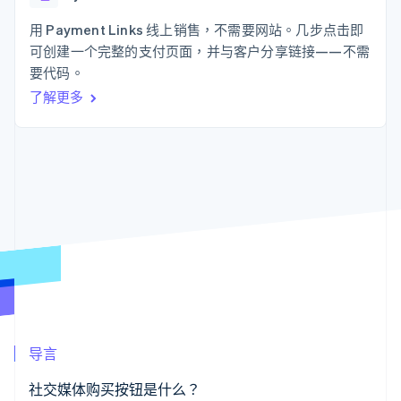
接入 125+ 种支
Stripe Sigma
产品路线图
SaaS
付方式
自定义报告
Sessions 年度大会
用 Payment Links 线上销售，不需要网站。几步点击即
Authorization
Data Pipeline
招聘
可创建一个完整的支付页面，并与客户分享链接——不需
Boost
数据同步
资讯中心
支付成功率优
资源
要代码。
Stripe Press
化
按行业
了解更多
Link
应用集成
加速结账
AI 企业
代码示例
创作者经济
开发者博客
联系
游戏
API 状态
酒店、旅游与休闲
联系销售
保险
成为合作伙伴
更多
媒体与娱乐
Product roadmap
非营利组织
了解未来规划
专业服务
公共部门
Radar
零售
欺诈防范
Atlas
初创企业注册
生态系统
Climate
导言
碳移除
合作伙伴
Stripe App Marketplace
社交媒体购买按钮是什么？