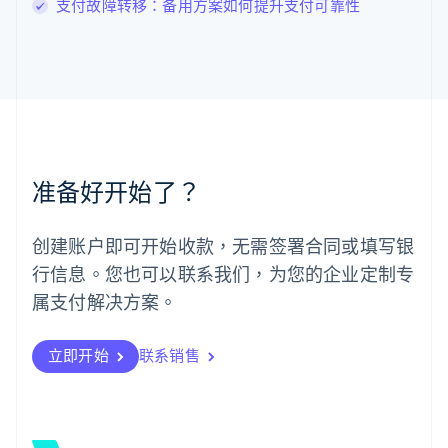
支付故障转移：备用方案如何提升支付可靠性
English
马尔他
English
马来西亚
English
简体中文
美国
English
Español
简体中文
墨西哥
Español
English
准备好开始了？
挪威
English
葡萄牙
创建账户即可开始收款，无需签署合同或填写银
Português
English
行信息。您也可以联系我们，为您的企业定制专
日本
日本語
English
属支付解决方案。
瑞典
Svenska
English
瑞士
立即开始
联系销售
Deutsch
Français
Italiano
English
塞浦路斯
English
斯洛伐克