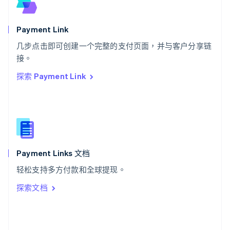
English
斯洛文尼亚
English
Italiano
Payment Link
泰国
ไทย
English
几步点击即可创建一个完整的支付页面，并与客户分享链
希腊
接。
English
探索 Payment Link
西班牙
Español
English
新加坡
English
简体中文
新西兰
English
匈牙利
English
Payment Links 文档
意大利
轻松支持多方付款和全球提现。
Italiano
English
印度
探索文档
English
英国
English
直布罗陀