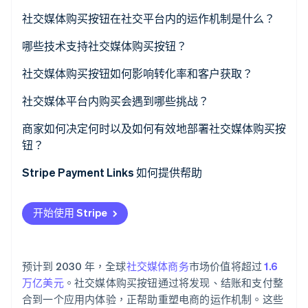
社交媒体购买按钮在社交平台内的运作机制是什么？
哪些技术支持社交媒体购买按钮？
Stripe Sessions 2026
了解 Stripe 如何为 AI 构建经济基础设施。
产品目录和数据流
社交媒体购买按钮如何影响转化率和客户获取？
立即观看
可购物内容层
社交媒体平台内购买会遇到哪些挑战？
嵌入式结账接口
商家如何决定何时以及如何有效地部署社交媒体购买按
钮？
支付处理基础设施
理解客户行为
Stripe Payment Links 如何提供帮助
分析与报告连接
将产品与格式匹配
开始使用 Stripe
速度设计
尽早规划归因和支持
预计到 2030 年，全球
社交媒体商务
市场价值将超过
1.6
万亿美元
。社交媒体购买按钮通过将发现、结账和支付整
合到一个应用内体验，正帮助重塑电商的运作机制。这些