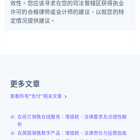
效性。您应该寻求在您的司法管辖区获得执业
Deutsch
English
法国
许可的合格律师或会计师的建议，以就您的特
Français
English
定情况提供建议。
芬兰
English
Svenska
荷兰
Nederlands
English
加拿大
English
Français
捷克
English
克罗地亚
English
Italiano
更多文章
拉脱维亚
English
查看所有“支付”相关文章
立陶宛
English
列支敦士登
在荷兰销售在线服务：增值税、法律要求及合规性解
Deutsch
English
卢森堡
析
Français
Deutsch
English
在英国销售数字产品：增值税、法律责任与运营指南
罗马尼亚