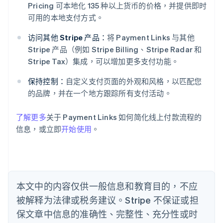
Pricing 可本地化 135 种以上货币的价格，并提供即时
阿联酋
可用的本地支付方式。
English
爱尔兰
访问其他 Stripe 产品：
将 Payment Links 与其他
English
Stripe 产品（例如 Stripe Billing、Stripe Radar 和
爱沙尼亚
Stripe Tax）集成，可以增加更多支付功能。
English
奥地利
保持控制：
自定义支付页面的外观和风格，以匹配您
Deutsch
English
的品牌，并在一个地方跟踪所有支付活动。
澳大利亚
English
巴西
了解更多
关于 Payment Links 如何简化线上付款流程的
Português
English
信息，或立即
开始使用
。
保加利亚
English
比利时
Nederlands
Français
Deutsch
English
波兰
本文中的内容仅供一般信息和教育目的，不应
English
丹麦
被解释为法律或税务建议。Stripe 不保证或担
English
保文章中信息的准确性、完整性、充分性或时
德国