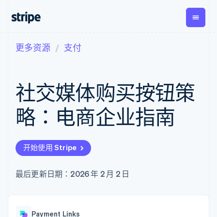
更多资源
支付
按企业阶段
文档
学习
支付
营收
资金管
平台
理
易市
大型企业
Stripe 文档
博客
Payments
Billing
初创企业
API 参考文档
客户案例
社交媒体购买按钮策
在线支付
经常性收入
Global
Conn
库与 SDK
指南
Managed
Metronome
Payouts
Stripe Apps
Payments
按用量计费
平台
略：电商企业指南
备案商家解决
Subscriptions
向第三
按应用场景
方案
方打款
支持
订阅管理
Payment links
Crypto
指南
智能体商务
Invoicing
钱包、
加密货币
获取支持
无代码支付
一次性或定期
开始使用 Stripe
稳定币
电子商务
接受线上付款
托管支持方案
Checkout
账单
发行和
嵌入式金融
实施预置结账流程
专业服务
预构建支付界
Tax
发卡基
财务自动化
构建平台或交易市场
最后更新日期：2026 年 2 月 2 日
面
销售税和增值
础设施
全球化企业
管理订阅
Elements
税自动化
应用内支付
提供按用量计费
灵活的 UI 组件
Revenue
交易市场
发行稳定币支持的支付卡
Payment
Recognition
公司
资金管理
通过智能体配置和管理服
methods
会计自动化
Payment Links
平台
务