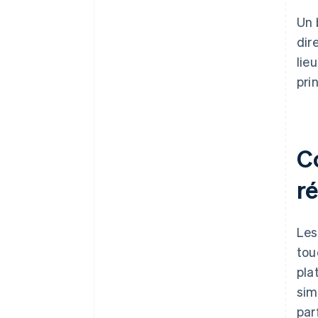
Un 
dir
lie
pri
C
r
Les
tou
pla
sim
par