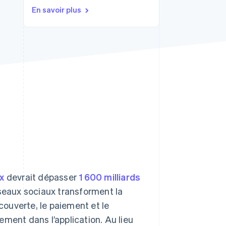
En savoir plus
Stripe Sessions 2026
Découvrez comment
Stripe construit
l’infrastructure
économique de l’IA.
Regarder la vidéo
x
devrait dépasser
1 600 milliards
éseaux sociaux transforment la
ouverte, le paiement et le
ement dans l’application. Au lieu