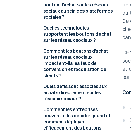
de 
bouton d’achat sur les réseaux
sociaux au sein des plateformes
qui
sociales ?
Ce 
Quelles technologies
cli
supportent les boutons d’achat
can
sur les réseaux sociaux ?
Catalogues de produits et flux
Comment les boutons d’achat
Ci-
de données
sur les réseaux sociaux
soc
impactent-ils les taux de
Couches de contenu achetables
et 
conversion et l’acquisition de
clients ?
les
Interfaces de paiement
intégrées
Quels défis sont associés aux
Con
achats directement sur les
Infrastructure de traitement
réseaux sociaux ?
des paiements
Comment les entreprises
Connexions pour l’analyse et les
peuvent-elles décider quand et
rapports
comment déployer
efficacement des boutons