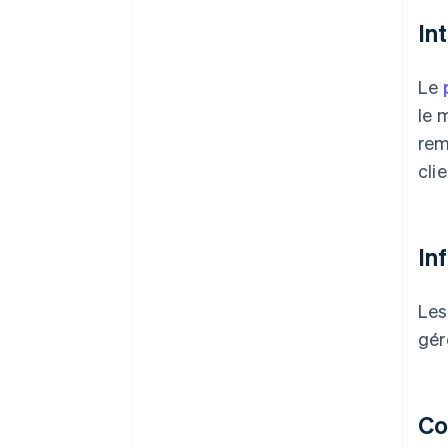
In
Le
le 
rem
clie
In
Les
gér
Co