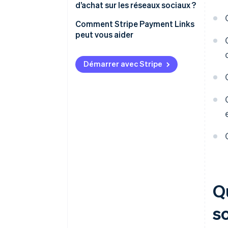
d’achat sur les réseaux sociaux ?
Comprendre le comportement
Comment Stripe Payment Links
des clients
peut vous aider
Faire correspondre les produits
au format
Démarrer avec Stripe
Concevoir pour la vitesse
Planifiez dès le départ
l’attribution et le support
Q
s