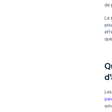
de 
La 
pou
eff
que
Q
d’
Les
pa
sim