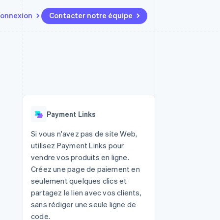
onnexion
Contacter notre équipe
Ressources
Écosystème
Contact
t marketplaces
Plus
Intégrations d'applications
Partenaires
Contacter notre équipe
Product roadmap
elle
Exemples de code
Stripe App Marketplace
Devenir partenaire
Découvrez les prochaines
r les
Blog des développeurs
évolutions
rs
État de l'API
 platforms
Radar
ciers intégrés
Payment Links
Prévention de la fraude
ratif
es et virtuelles
Atlas
Si vous n'avez pas de site Web,
Constitution de start-up
utilisez Payment Links pour
Climate
vendre vos produits en ligne.
Élimination du carbone
Créez une page de paiement en
Identity
seulement quelques clics et
Vérification de l'identité
partagez le lien avec vos clients,
sans rédiger une seule ligne de
code.