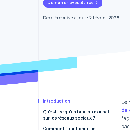
Authorization Boost
Démarrer avec Stripe
Acceptation optimisée
Link
Paiements accélérés
Dernière mise à jour : 2 février 2026
Financial Connections
Comptes financiers associés
Introduction
Le 
de 
Qu’est-ce qu’un bouton d’achat
sur les réseaux sociaux ?
faç
pas
Comment fonctionne un