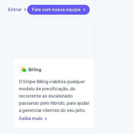
Entrar
Fale com nossa equipe
Recursos
Ecossistema
Contato
 marketplaces
Mais
Integrações de aplicativos
Parceiros
Fale com a equipe de vendas
Product roadmap
sões
Exemplos de códigos
Stripe App Marketplace
Seja um parceiro
Veja o que está chegando
ara plataformas
Blog de desenvolvedores
zer
Status da API
Radar
Prevenção de fraudes
Billing
Atlas
ativos
Incorporação de startups
O Stripe Billing viabiliza qualquer
modelo de precificação, do
Climate
Remoção de carbono
recorrente ao escalonado
passando pelo híbrido, para ajudar
a gerenciar clientes do seu jeito.
Saiba mais