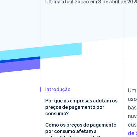
Última atualização em 3 de abril de 202
Introdução
Um 
uso
Por que as empresas adotam os
preços de pagamento por
bas
consumo?
nuv
cus
Como os preços de pagamento
por consumo afetam a
de 