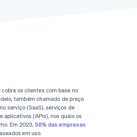
Stripe Sessions 2026
Veja como a Stripe está
construindo a
infraestrutura
econômica da IA.
Assista agora
cobra os clientes com base no
odelo, também chamado de preço
 serviço (SaaS), serviços de
aplicativos (APIs), nos quais os
umo. Em 2023,
58% das empresas
baseados em uso.