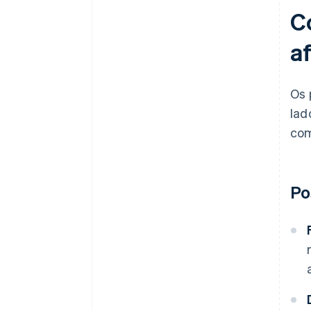
C
a
Os 
lad
com
Po