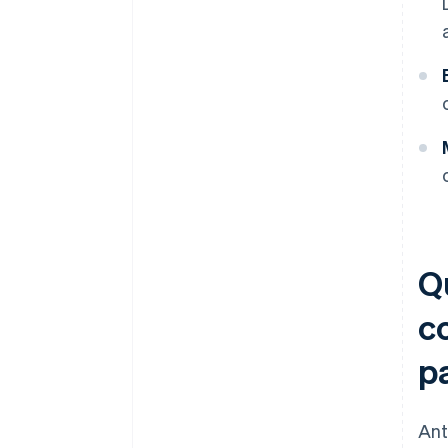
Q
c
p
Ant