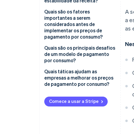
estabilidade da receita?
A s
Possíveis desafios
Quais são os fatores
importantes a serem
a e
Possíveis vantagens
considerados antes de
as 
implementar os preços de
pagamento por consumo?
Nes
Preferências do consumidor
Quais são os principais desafios
de um modelo de pagamento
Estabilidade da receita e
por consumo?
impacto financeiro
Flutuações na receita
Quais táticas ajudam as
Custos e estrutura de preços
empresas a melhorar os preços
Contas inesperadas
de pagamento por consumo?
Experiência e retenção dos
clientes
Acompanhamento de uso e
Introduzir descontos por
preços
volume para recompensar o
Comece a usar a Stripe
Prontidão operacional
crescimento
Desistência dos clientes
Considerações sobre vendas e
Estabeleça compromissos
marketing
Falhas de pagamento
mínimos para manter a
previsibilidade
Fraude e uso abusivo