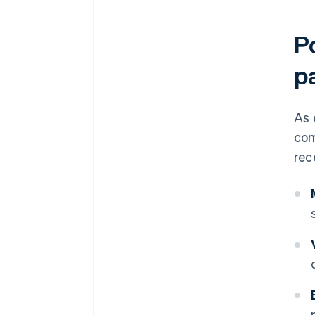
Ofereça visibilidade de uso em
tempo real
P
Vincule os custos diretamente
p
ao valor
Use onboarding freemium ou
para avaliação
As 
com
Incorporar opções de preços
rec
mais previsíveis
Automatize a cobrança para
melhorar a experiência do
usuário
Incentive a expansão com
vendas cruzadas e
complementos