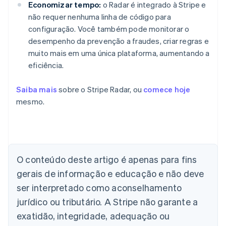
Economizar tempo:
o Radar é integrado à Stripe e
não requer nenhuma linha de código para
configuração. Você também pode monitorar o
desempenho da prevenção a fraudes, criar regras e
muito mais em uma única plataforma, aumentando a
eficiência.
Saiba mais
sobre o Stripe Radar, ou
comece hoje
mesmo.
Alemanha
Deutsch
English
Austrália
English
O conteúdo deste artigo é apenas para fins
Áustria
gerais de informação e educação e não deve
Deutsch
English
Bélgica
ser interpretado como aconselhamento
Nederlands
Français
Deutsch
English
jurídico ou tributário. A Stripe não garante a
Brasil
exatidão, integridade, adequação ou
Português
English