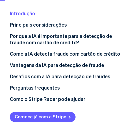
Introdução
Ecossistema
Principais considerações
Stripe Sessions 2026
Parceiros
Stripe App Marketplace
Veja como a Stripe está construindo a infraestrutura econô
Por que a IA é importante para a detecção de
Assista agora
fraude com cartão de crédito?
Fraude com cartão de crédito no Japão
Como a IA detecta fraude com cartão de crédito
Fraude com cartão de crédito usando IA
Reconhecimento de padrões
Vantagens da IA para detecção de fraude
Aumento no número de titulares de cartões
Pontuação de risco de fraude
Bloqueie fraude instantaneamente
Desafios com a IA para detecção de fraudes
Aprendizado de dados intersetoriais com IA
Reduza a carga de trabalho operacional
Oportunidades de vendas perdidas
Perguntas frequentes
multilocatária
Retenha clientes
Nenhuma detecção de fraude abrangente
Como o Stripe Radar pode ajudar
Decisões de fraude pouco claras
Comece já com a Stripe