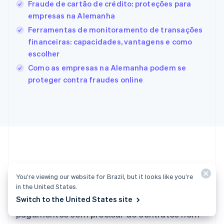
Estônia
Fraude de cartão de crédito: proteções para
English
empresas na Alemanha
Finlândia
Ferramentas de monitoramento de transações
English
Svenska
França
financeiras: capacidades, vantagens e como
Français
English
escolher
Gibraltar
Como as empresas na Alemanha podem se
English
proteger contra fraudes online
Grécia
English
Hungria
English
Índia
English
Irlanda
English
Itália
Vamos começar?
Italiano
English
You’re viewing our website for Brazil, but it looks like you’re
Japão
in the United States.
日本語
English
Switch to the United States site
Crie uma conta e comece a aceitar
Letônia
pagamentos sem precisar de contratos nem
English