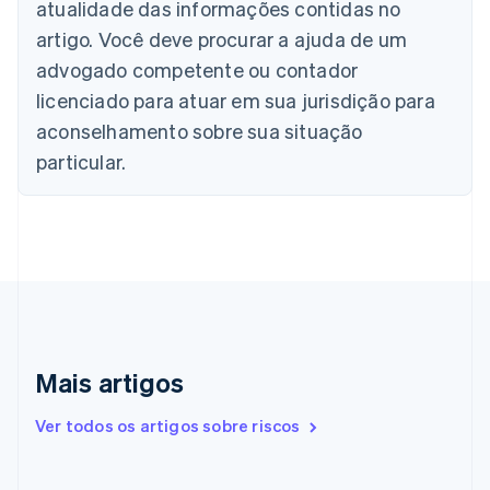
Bulgária
atualidade das informações contidas no
English
artigo. Você deve procurar a ajuda de um
Canadá
advogado competente ou contador
English
Français
China continental
licenciado para atuar em sua jurisdição para
简体中文
English
aconselhamento sobre sua situação
Chipre
English
particular.
Croácia
English
Italiano
Dinamarca
English
Emirados Árabes Unidos
English
Eslováquia
English
Eslovênia
Mais artigos
English
Italiano
Espanha
Ver todos os artigos sobre riscos
Español
English
Estados Unidos
English
Español
简体中文