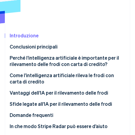
Scopri cosa ti aspetta
Radar
Ecosistema
Prevenzione delle frodi
Partner
Atlas
Stripe App Marketplace
Costituzione di start-up
Introduzione
Climate
Conclusioni principali
Rimozione del carbonio
Identity
Perché l’intelligenza artificiale è importante per il
Verifica online dell'identità
rilevamento delle frodi con carta di credito?
Frodi con carta di credito in Giappone
Come l’intelligenza artificiale rileva le frodi con
carta di credito
Frodi con carta di credito tramite intelligenza
artificiale
Riconoscimento degli schemi
Vantaggi dell’IA per il rilevamento delle frodi
Stripe Sessions 2026
Scopri come Stripe sta costruendo l'infrastruttura economi
Aumento dei titolari di carta
Assegnazione di un punteggio al rischio di frode
Bloccare le frodi all’istante
Sfide legate all’IA per il rilevamento delle frodi
Guarda ora
Apprendimento di dati intersettoriali con
Ridurre il carico di lavoro operativo
Opportunità di vendita perse
Domande frequenti
l’intelligenza artificiale multi-tenant
Fidelizzare i clienti
Nessun rilevamento completo delle frodi
In che modo Stripe Radar può essere d’aiuto