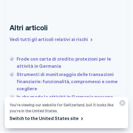
English
Estonia
English
Finlandia
Altri articoli
English
Svenska
Francia
Vedi tutti gli articoli relativi ai rischi
Français
English
Germania
Deutsch
English
Frode con carta di credito: protezioni per le
Giappone
日本語
English
attività in Germania
Gibilterra
Strumenti di monitoraggio delle transazioni
English
finanziarie: funzionalità, compromessi e come
Grecia
scegliere
English
India
In che modo le attività in Germania possono
English
proteggersi dalle frodi online
You’re viewing our website for Switzerland, but it looks like
Irlanda
you’re in the United States.
English
Switch to the United States site
Italia
Italiano
English
Lettonia