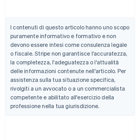
Australia
English
Austria
I contenuti di questo articolo hanno uno scopo
Deutsch
English
puramente informativo e formativo e non
Belgio
devono essere intesi come consulenza legale
Nederlands
Français
Deutsch
English
Brasile
o fiscale. Stripe non garantisce l'accuratezza,
Português
English
la completezza, l'adeguatezza o l'attualità
Bulgaria
English
delle informazioni contenute nell'articolo. Per
Canada
assistenza sulla tua situazione specifica,
English
Français
Cina continentale
rivolgiti a un avvocato o a un commercialista
简体中文
English
competente e abilitato all'esercizio della
Cipro
professione nella tua giurisdizione.
English
Croazia
English
Italiano
Danimarca
English
Emirati Arabi Uniti