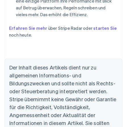
eine einzige Plattform Ihre Performance mit Blick
auf Betrug überwachen, Regeln schreiben und
vieles mehr. Das erhöht die Effizienz.
Erfahren Sie mehr
über Stripe Radar oder
starten Sie
noch heute.
Der Inhalt dieses Artikels dient nur zu
Australien
allgemeinen Informations- und
English
Belgien
Bildungszwecken und sollte nicht als Rechts-
Nederlands
Français
Deutsch
English
oder Steuerberatung interpretiert werden.
Brasilien
Stripe übernimmt keine Gewähr oder Garantie
Português
English
Bulgarien
für die Richtigkeit, Vollständigkeit,
English
Angemessenheit oder Aktualität der
Dänemark
Informationen in diesem Artikel. Sie sollten
English