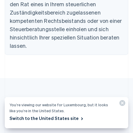
Deutschland
den Rat eines in Ihrem steuerlichen
Deutsch
English
Zuständigkeitsbereich zugelassenen
Estland
English
kompetenten Rechtsbeistands oder von einer
Festlandchina
Steuerberatungsstelle einholen und sich
简体中文
English
Finnland
hinsichtlich Ihrer speziellen Situation beraten
English
Svenska
lassen.
Frankreich
Français
English
Gibraltar
English
Griechenland
English
Indien
English
Irland
Weitere Artikel
English
You’re viewing our website for Luxembourg, but it looks
Italien
like you’re in the United States.
Italiano
English
Weitere Artikel zum Thema Risikomanagement
Switch to the United States site
Japan
日本語
English