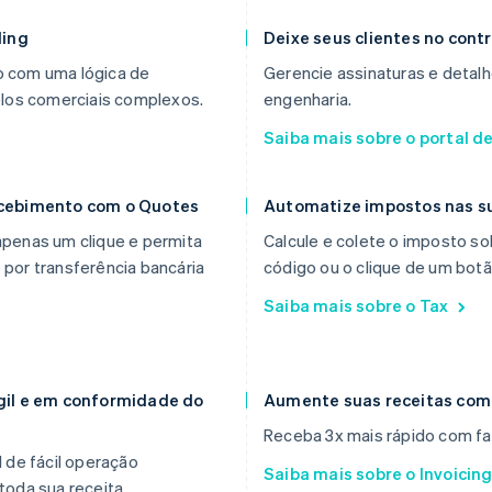
ling
Deixe seus clientes no contr
 com uma lógica de
Gerencie assinaturas e deta
elos comerciais complexos.
engenharia.
Saiba mais sobre o portal de
ecebimento com o Quotes
Automatize impostos nas su
penas um clique e permita
Calcule e colete o imposto s
por transferência bancária
código ou o clique de um botã
Saiba mais sobre o Tax
ágil e em conformidade do
Aumente suas receitas com 
Receba 3x mais rápido com fa
 de fácil operação
Saiba mais sobre o Invoicin
oda sua receita.