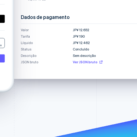
Stripe Sessions 2026
Veja como a Stripe está
construindo a
Dados de pagamento
infraestrutura
econômica da IA.
Valor
JP¥ 12.652
Assista agora
Tarifa
JP¥ 190
Líquido
JP¥ 12.462
Status
Concluído
Descrição
Sem descrição
JSON bruto
Ver JSON bruto