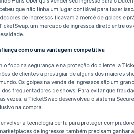
ndo Hans Ober quis vender seu ingresso para o Dutch 
cebeu que não tinha um lugar confiável para fazer isso
dedores de ingressos ficavam à mercê de golpes e prát
TicketSwap, um mercado de ingressos direto entre os
essidade.
fiança como uma vantagem competitiva
 o foco na segurança e na proteção do cliente, a Tic
hões de clientes a prestigiar de alguns dos maiores sh
mundo. Os golpes na venda de ingressos são um grand
 dos frequentadores de shows. Para evitar que frau
ias vezes, a TicketSwap desenvolveu o sistema Secure
lusivo na compra.
envolver a tecnologia certa para proteger comprador
marketplaces de ingressos também precisam ganhar a