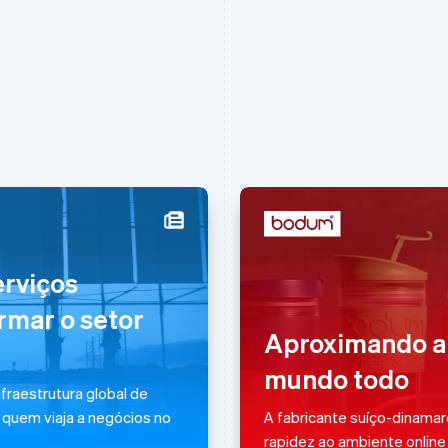
Eslováquia
Itália
erviços
English
Italiano
English
Eslovênia
Japão
rmar o setor
English
Italiano
日本語
English
Aproximando a
Espanha
Letônia
Español
English
English
mundo todo
Estados Unidos
Liechtenstein
nfraestrutura global de
English
Español
简体中文
Deutsch
English
 quem viaja a negócios no
A fabricante suíço-dinamar
Estônia
Lituânia
rapidez ao ambiente online