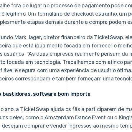
alhe fora do lugar no processo de pagamento pode con
 é legítimo. Um formulário de checkout estranho, um 
plesmente etapas demais durante a compra podem esp
undo Mark Jager, diretor financeiro da TicketSwap, e
ceira que está igualmente focada em fornecer o melho
s usuários. “As duas empresas realmente pensam da
to focada em tecnologia. Trabalhamos com afinco pa
fiável e segura com uma experiência de usuário ótim
ceiros correspondam e também forneçam uma tecnolog
 bastidores, software bom importa
o ano, a TicketSwap ajuda os fãs a participarem de ma
uns deles, como o Amsterdam Dance Event ou o King's
 desejam comprar e vender ingressos ao mesmo temp