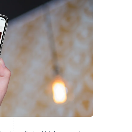
Stripe Sessions 2026
Veja como a Stripe está
construindo a
infraestrutura
econômica da IA.
Assista agora