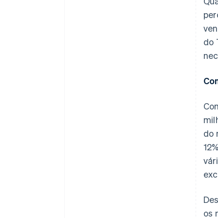
Qua
per
ven
do 
nec
Con
Com
mil
do 
12%
vár
exc
Des
os 