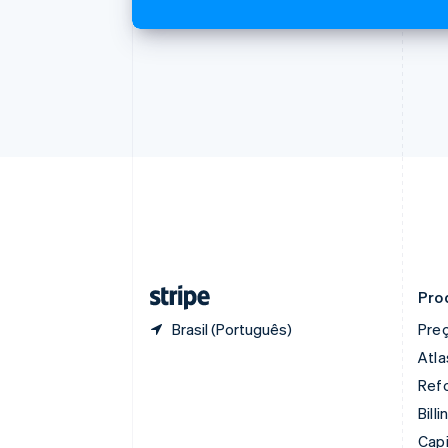
Português
English
Bulgária
English
Canadá
English
Français
China continental
简体中文
English
Chipre
English
Croácia
English
Italiano
Dinamarca
English
Emirados Árabes Unidos
English
Pro
Brasil (Português)
Pre
Atla
Refo
Billi
Capi