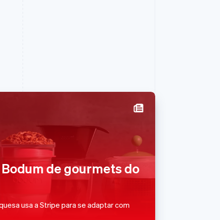
Polônia
English
Portugal
Português
English
 Bodum de gourmets do
RAE de Hong Kong, China
English
简体中文
Reino Unido
English
quesa usa a Stripe para se adaptar com
República Tcheca