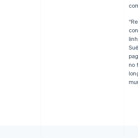
com
“Re
con
lin
Sué
pag
no 
lon
mun