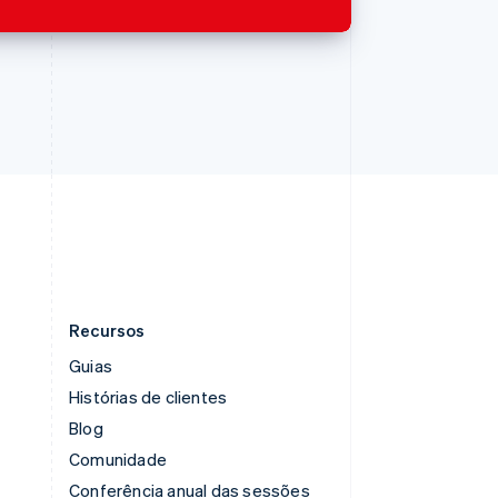
English
Romênia
English
Singapura
English
简体中文
Suécia
Svenska
English
Suíça
Deutsch
Français
Italiano
English
Tailândia
ไทย
English
Recursos
Guias
Histórias de clientes
Blog
Comunidade
Conferência anual das sessões