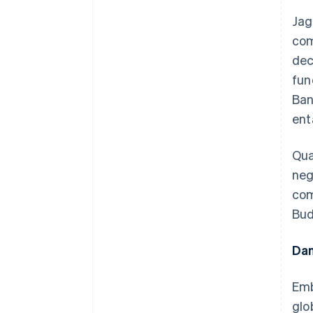
Jag
com
dec
fun
Ban
ent
Qua
neg
com
Bud
Dan
Emb
glo