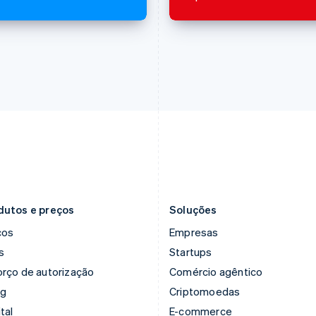
English
English
Finlândia
Luxemburgo
English
Svenska
Français
Deutsch
English
França
Malásia
Français
English
English
简体中文
Gibraltar
Malta
English
English
Grécia
México
English
Español
English
Hungria
Noruega
English
English
Índia
Nova Zelândia
English
English
Irlanda
Países Baixos
English
Nederlands
English
dutos e preços
Soluções
ços
Empresas
s
Startups
rço de autorização
Comércio agêntico
ng
Criptomoedas
tal
E-commerce