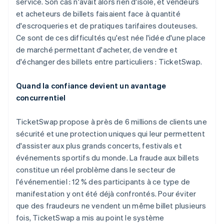
service. Son cas n'avait alors rien d'isolé, et vendeurs
Découvrez les prochaines évolutions
Commerce en ligne
et acheteurs de billets faisaient face à quantité
Radar
d'escroqueries et de pratiques tarifaires douteuses.
Prévention de la fraude
Ce sont de ces difficultés qu'est née l'idée d'une place
Écosystème
Atlas
de marché permettant d'acheter, de vendre et
Constitution de start-up
d'échanger des billets entre particuliers : TicketSwap.
Partenaires
Climate
Stripe App Marketplace
Élimination du carbone
Quand la confiance devient un avantage
Identity
concurrentiel
Vérification de l'identité
TicketSwap propose à près de 6 millions de clients une
sécurité et une protection uniques qui leur permettent
d'assister aux plus grands concerts, festivals et
événements sportifs du monde. La fraude aux billets
Stripe Sessions 2026
constitue un réel problème dans le secteur de
Découvrez comment Stripe construit l’infrastructure écono
l'événementiel : 12 % des participants à ce type de
Regarder la vidéo
manifestation y ont été déjà confrontés. Pour éviter
que des fraudeurs ne vendent un même billet plusieurs
fois, TicketSwap a mis au point le système