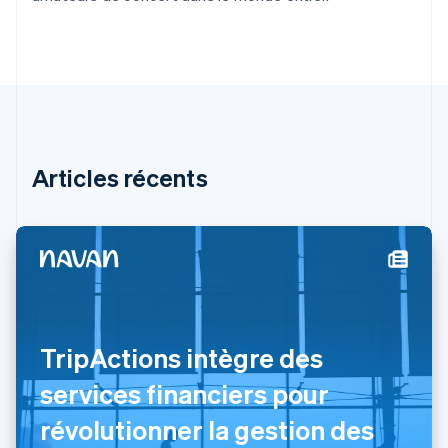
English
États-Unis
English
Español
简体中文
Finlande
English
Svenska
France
Français
English
Gibraltar
English
Articles récents
Grèce
English
Hongrie
English
Inde
English
Irlande
English
Italie
TripActions intègre des
Italiano
English
Japon
services financiers pour
日本語
English
révolutionner la gestion des
Lettonie