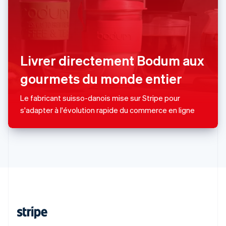
R.A.S. de Hong Kong, Chine
English
简体中文
République tchèque
English
Roumanie
Livrer directement Bodum aux
English
Royaume-Uni
gourmets du monde entier
English
Singapour
Le fabricant suisso-danois mise sur Stripe pour
English
简体中文
s'adapter à l'évolution rapide du commerce en ligne
Slovaquie
English
Slovénie
English
Italiano
Suède
Svenska
English
Suisse
Deutsch
Français
Italiano
English
Thaïlande
ไทย
English