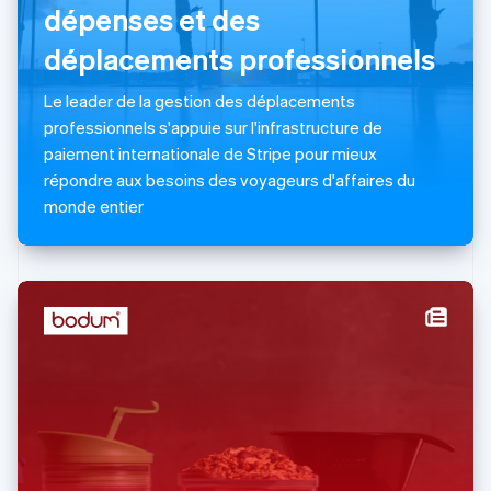
English
dépenses et des
Liechtenstein
déplacements professionnels
Deutsch
English
Lituanie
English
Le leader de la gestion des déplacements
Luxembourg
professionnels s'appuie sur l'infrastructure de
Français
Deutsch
English
paiement internationale de Stripe pour mieux
Malaisie
répondre aux besoins des voyageurs d'affaires du
English
简体中文
Malte
monde entier
English
Mexique
Español
English
Norvège
English
Nouvelle-Zélande
English
Pays-Bas
Nederlands
English
Pologne
English
Portugal
Português
English