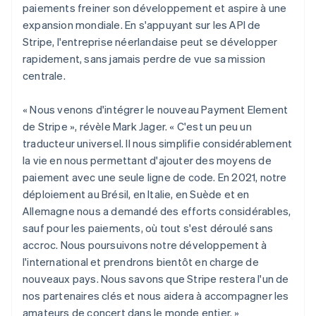
Deutsch
English
paiements freiner son développement et aspire à une
Belgique
expansion mondiale. En s'appuyant sur les API de
Nederlands
Français
Deutsch
English
Stripe, l'entreprise néerlandaise peut se développer
Brésil
rapidement, sans jamais perdre de vue sa mission
Português
English
Bulgarie
centrale.
English
Canada
« Nous venons d'intégrer le nouveau Payment Element
English
Français
de Stripe », révèle Mark Jager. « C'est un peu un
Chine continentale
traducteur universel. Il nous simplifie considérablement
简体中文
English
Chypre
la vie en nous permettant d'ajouter des moyens de
English
paiement avec une seule ligne de code. En 2021, notre
Croatie
déploiement au Brésil, en Italie, en Suède et en
English
Italiano
Allemagne nous a demandé des efforts considérables,
Danemark
sauf pour les paiements, où tout s'est déroulé sans
English
Émirats arabes unis
accroc. Nous poursuivons notre développement à
English
l'international et prendrons bientôt en charge de
Espagne
nouveaux pays. Nous savons que Stripe restera l'un de
Español
English
nos partenaires clés et nous aidera à accompagner les
Estonie
amateurs de concert dans le monde entier. »