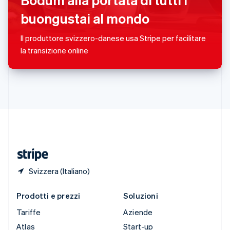
English
Slovenia
buongustai al mondo
English
Italiano
Spagna
Il produttore svizzero-danese usa Stripe per facilitare
Español
English
la transizione online
Stati Uniti
English
Español
简体中文
Svezia
Svenska
English
Svizzera
Deutsch
Français
Italiano
English
Thailandia
ไทย
English
Ungheria
English
Svizzera (Italiano)
Prodotti e prezzi
Soluzioni
Tariffe
Aziende
Atlas
Start-up