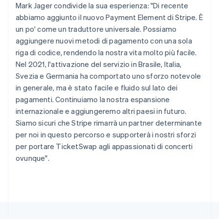
English
Français
Mark Jager condivide la sua esperienza: "Di recente
Cina continentale
abbiamo aggiunto il nuovo Payment Element di Stripe. È
简体中文
English
un po' come un traduttore universale. Possiamo
Cipro
aggiungere nuovi metodi di pagamento con una sola
English
Croazia
riga di codice, rendendo la nostra vita molto più facile.
English
Italiano
Nel 2021, l'attivazione del servizio in Brasile, Italia,
Danimarca
Svezia e Germania ha comportato uno sforzo notevole
English
in generale, ma è stato facile e fluido sul lato dei
Emirati Arabi Uniti
pagamenti. Continuiamo la nostra espansione
English
Estonia
internazionale e aggiungeremo altri paesi in futuro.
English
Siamo sicuri che Stripe rimarrà un partner determinante
Finlandia
per noi in questo percorso e supporterà i nostri sforzi
English
Svenska
per portare TicketSwap agli appassionati di concerti
Francia
ovunque".
Français
English
Germania
Deutsch
English
Giappone
日本語
English
Gibilterra