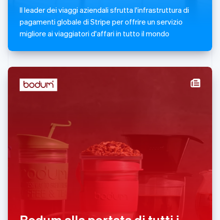
Español
English
Il leader dei viaggi aziendali sfrutta l'infrastruttura di
Norvegia
pagamenti globale di Stripe per offrire un servizio
English
Nuova Zelanda
migliore ai viaggiatori d'affari in tutto il mondo
English
Paesi Bassi
Nederlands
English
Polonia
English
Portogallo
Português
English
RAS di Hong Kong, Cina
English
简体中文
Regno Unito
English
Repubblica Ceca
English
Romania
English
Singapore
English
简体中文
Slovacchia
Bodum alla portata di tutti i