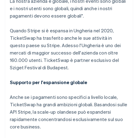
La nostra azienda è globale, i nostri eventi sono globali
e i nostri utenti sono globali, quindi anche i nostri
pagamenti devono essere globali".
Quando Stripe si è espansa in Ungheria nel 2020,
TicketSwap ha trasferito anche le sue attività in
questo paese su Stripe. Adesso l'Ungheria è uno dei
mercati di maggior successo dell'azienda con oltre
160.000 utenti. TicketSwap è partner esclusivo del
Sziget Festival di Budapest.
Australia
English
Supporto per l'espansione globale
Austria
Deutsch
English
Belgio
Anche se i pagamenti sono specifici a livello locale,
Nederlands
Français
Deutsch
English
TicketSwap ha grandi ambizioni globali. Basandosi sulle
Brasile
API Stripe, la scale-up olandese può espandersi
Português
English
rapidamente concentrandosi esclusivamente sul suo
Bulgaria
core business.
English
Canada