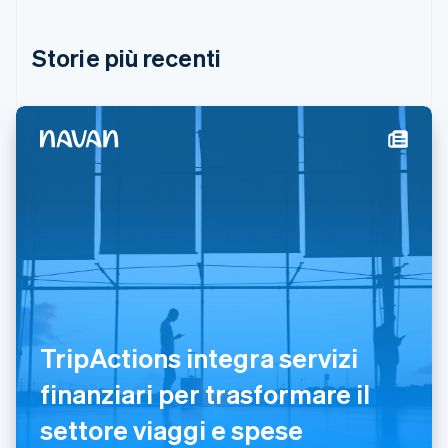
English
Grecia
English
Storie più recenti
India
English
Irlanda
English
Italia
Italiano
English
Lettonia
English
Liechtenstein
Deutsch
English
Lituania
English
Lussemburgo
Français
Deutsch
English
TripActions integra servizi
Malaysia
English
简体中文
finanziari per trasformare il
Malta
English
settore viaggi e spese
Messico