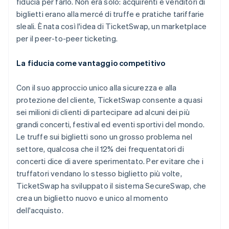
fiducia per farlo. Non era solo: acquirenti e venditori di
Scopri cosa ti aspetta
biglietti erano alla mercé di truffe e pratiche tariffarie
Radar
sleali. È nata così l'idea di TicketSwap, un marketplace
Ecosistema
Prevenzione delle frodi
per il peer-to-peer ticketing.
Partner
Atlas
Stripe App Marketplace
Costituzione di start-up
La fiducia come vantaggio competitivo
Climate
Rimozione del carbonio
Con il suo approccio unico alla sicurezza e alla
Identity
protezione del cliente, TicketSwap consente a quasi
Verifica online dell'identità
sei milioni di clienti di partecipare ad alcuni dei più
grandi concerti, festival ed eventi sportivi del mondo.
Le truffe sui biglietti sono un grosso problema nel
settore, qualcosa che il 12% dei frequentatori di
concerti dice di avere sperimentato. Per evitare che i
Stripe Sessions 2026
truffatori vendano lo stesso biglietto più volte,
Scopri come Stripe sta costruendo l'infrastruttura economi
TicketSwap ha sviluppato il sistema SecureSwap, che
Guarda ora
crea un biglietto nuovo e unico al momento
dell'acquisto.