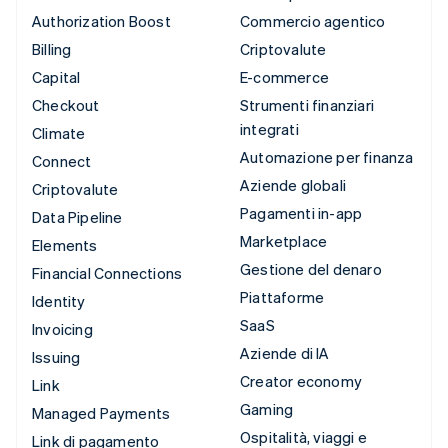
Authorization Boost
Commercio agentico
Billing
Criptovalute
Capital
E-commerce
Checkout
Strumenti finanziari
integrati
Climate
Automazione per finanza
Connect
Aziende globali
Criptovalute
Pagamenti in-app
Data Pipeline
Marketplace
Elements
Gestione del denaro
Financial Connections
Piattaforme
Identity
SaaS
Invoicing
Aziende di IA
Issuing
Creator economy
Link
Gaming
Managed Payments
Ospitalità, viaggi e
Link di pagamento