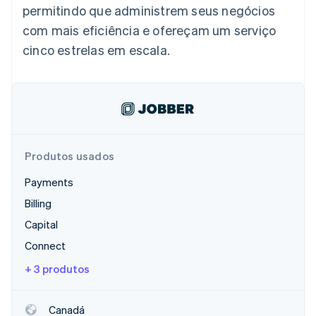
permitindo que administrem seus negócios
com mais eficiência e ofereçam um serviço
Ecossistema
cinco estrelas em escala.
Stripe Sessions 2026
Parceiros
Stripe App Marketplace
Veja como a Stripe está construindo a infraestrutura econô
Assista agora
Produtos usados
Payments
Billing
Capital
Connect
+ 3 produtos
Canadá