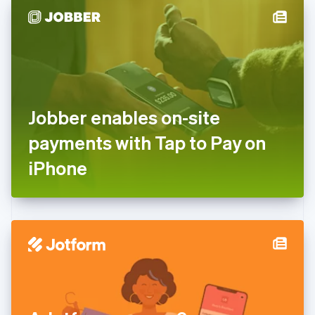
China continental
简体中文
English
Chipre
English
Croácia
English
Italiano
Dinamarca
Jobber enables on-site
English
Emirados Árabes Unidos
payments with Tap to Pay on
English
Eslováquia
iPhone
English
Eslovênia
English
Italiano
Espanha
Español
English
Estados Unidos
English
Español
简体中文
Estônia
English
Finlândia
English
Svenska