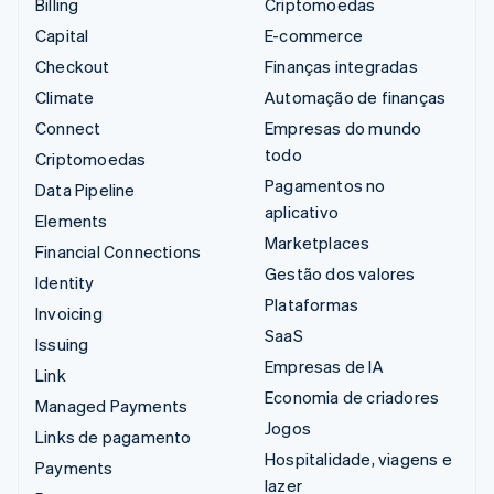
Billing
Criptomoedas
Capital
E-commerce
Checkout
Finanças integradas
Climate
Automação de finanças
Connect
Empresas do mundo
todo
Criptomoedas
Pagamentos no
Data Pipeline
aplicativo
Elements
Marketplaces
Financial Connections
Gestão dos valores
Identity
Plataformas
Invoicing
SaaS
Issuing
Empresas de IA
Link
Economia de criadores
Managed Payments
Jogos
Links de pagamento
Hospitalidade, viagens e
Payments
lazer