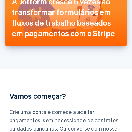
A Jotform cresce 6 vezes ao
França
transformar formulários em
Français
English
Gibraltar
fluxos de trabalho baseados
English
Grécia
em pagamentos com a Stripe
English
Hungria
English
Índia
English
Irlanda
English
Itália
Italiano
English
Japão
Vamos começar?
日本語
English
Letônia
English
Crie uma conta e comece a aceitar
Liechtenstein
pagamentos, sem necessidade de contratos
Deutsch
English
Lituânia
ou dados bancários. Ou converse com nossa
English