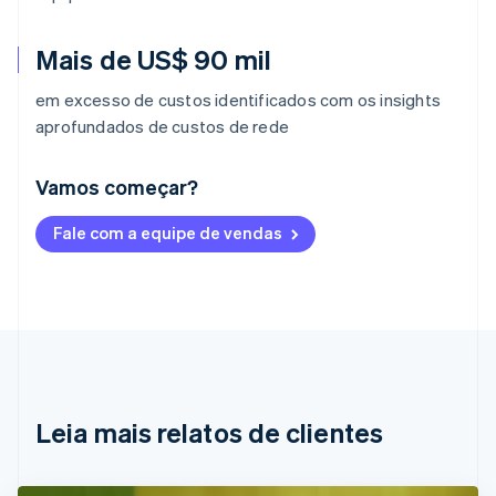
Mais de US$ 90 mil
em excesso de custos identificados com os insights
aprofundados de custos de rede
Vamos começar?
Alemanha
Fale com a equipe de vendas
Deutsch
English
Austrália
English
Áustria
Deutsch
English
Bélgica
Nederlands
Français
Deutsch
English
Brasil
Português
English
Leia mais relatos de clientes
Bulgária
English
Canadá
English
Français