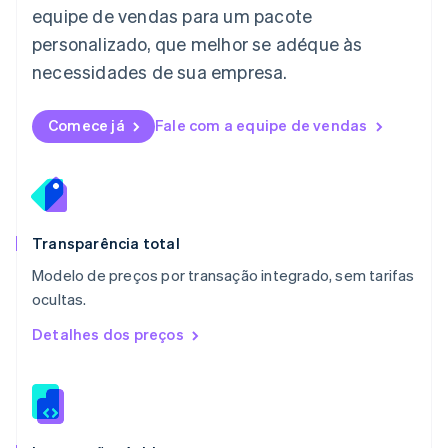
equipe de vendas para um pacote
Luxemburgo
personalizado, que melhor se adéque às
Français
Deutsch
English
Malásia
necessidades de sua empresa.
English
简体中文
Malta
English
Comece já
Fale com a equipe de vendas
México
Español
English
Noruega
English
Nova Zelândia
English
Transparência total
Países Baixos
Modelo de preços por transação integrado, sem tarifas
Nederlands
English
ocultas.
Polônia
English
Detalhes dos preços
Portugal
Português
English
RAE de Hong Kong, China
English
简体中文
Reino Unido
English