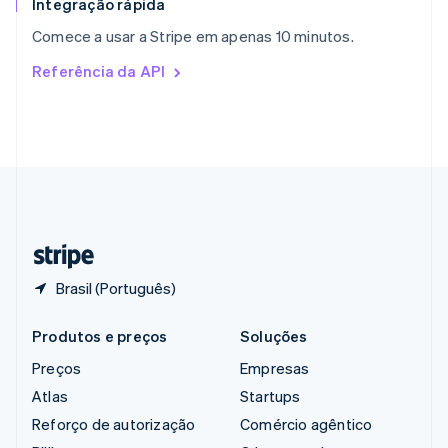
Integração rápida
República Tcheca
Comece a usar a Stripe em apenas 10 minutos.
English
Romênia
Referência da API
English
Singapura
English
简体中文
Suécia
Svenska
English
Suíça
Deutsch
Français
Italiano
English
Tailândia
ไทย
English
Brasil (Português)
Produtos e preços
Soluções
Preços
Empresas
Atlas
Startups
Reforço de autorização
Comércio agêntico