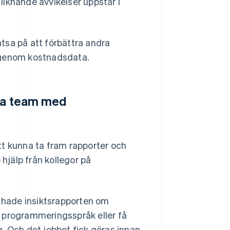
 liknande avvikelser uppstår i
tsa på att förbättra andra
 igenom kostnadsdata.
era team med
 kunna ta fram rapporter och
 hjälp från kollegor på
i hade insiktsrapporten om
 programmeringsspråk eller få
. Och det jobbet fick göras innan