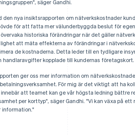
ningsgruppen", säger Gandhi.
 den nya insiktsrapporten om nätverkskostnader kunde
övde för att fatta mer välunderbyggda beslut för egen
 övervaka historiska förändringar när det gäller nätve
lighet att mäta effekterna av förändringar i nätverksk
imera de kostnaderna. Detta leder till en tydligare ins
 handlaravgifter kopplade till kundernas företagskort.
pporten ger oss mer information om nätverkskostnade
 betalningsverksamhet. För mig är det viktigt att ha ko
 innebär att teamet kan ge vår högsta ledning bättr
samhet per korttyp", säger Gandhi. "Vi kan växa på ett mer
 information."