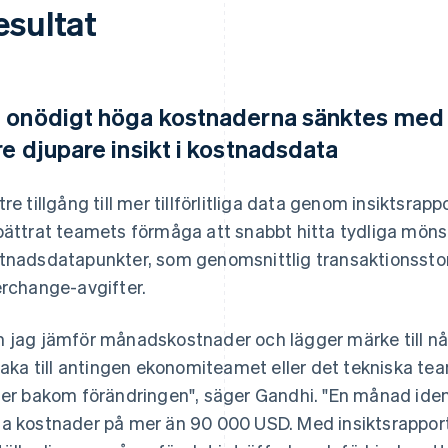
esultat
 onödigt höga kostnaderna sänktes med
re djupare insikt i kostnadsdata
tre tillgång till mer tillförlitliga data genom insiktsr
bättrat teamets förmåga att snabbt hitta tydliga mönst
tnadsdatapunkter, som genomsnittlig transaktionsstor
erchange-avgifter.
 jag jämför månadskostnader och lägger märke till någ
lbaka till antingen ekonomiteamet eller det tekniska te
ger bakom förändringen", säger Gandhi. "En månad ident
a kostnader på mer än 90 000 USD. Med insiktsrappo