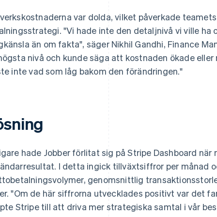
verkskostnaderna var dolda, vilket påverkade teamets 
alningsstrategi. "Vi hade inte den detaljnivå vi ville 
känsla än om fakta", säger Nikhil Gandhi, Finance Man
högsta nivå och kunde säga att kostnaden ökade eller
ste inte vad som låg bakom den förändringen."
ösning
igare hade Jobber förlitat sig på Stripe Dashboard när m
ändarresultat. I detta ingick tillväxtsiffror per månad 
ttobetalningsvolymer, genomsnittlig transaktionsstor
er. "Om de här siffrorna utvecklades positivt var det fan
lpte Stripe till att driva mer strategiska samtal i vår 