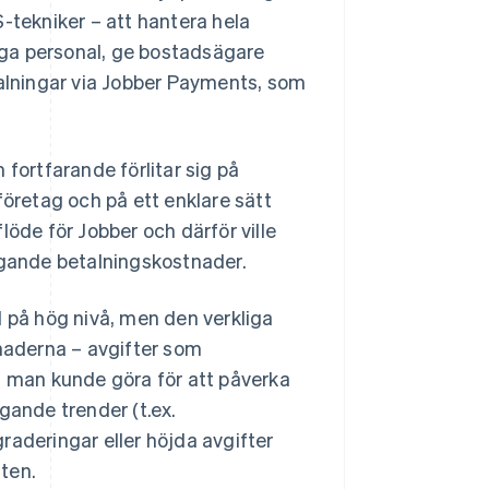
-tekniker – att hantera hela
ägga personal, ge bostadsägare
talningar via Jobber Payments, som
ortfarande förlitar sig på
företag och på ett enklare sätt
löde för Jobber och därför ville
ggande betalningskostnader.
l på hög nivå, men den verkliga
tnaderna – avgifter som
t man kunde göra för att påverka
gande trender (t.ex.
raderingar eller höjda avgifter
ten.