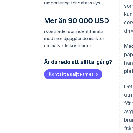
rapportering för dataanalys
som
kun
Mer än 90 000 USD
ser
dri
i kostnader som identifierats
med mer djupgående insikter
om nätverkskostnader
Med
pap
Är du redo att sätta igång?
han
pla
Kontakta säljteamet
Det
utm
för
avg
bra
frå