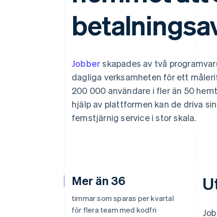
Accelererad kassaprocess
betalningsav
Financial Connections
Länkade finanskontodata
Jobber
skapades av två programvaru
dagliga verksamheten för ett måleri
200 000 användare i fler än 50 hemt
hjälp av plattformen kan de driva si
femstjärnig service i stor skala.
Mer än 36
U
timmar som sparas per kvartal
för flera team med kodfri
Job