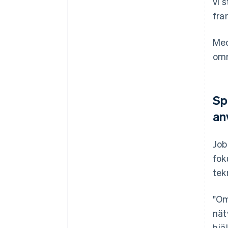
vi 
fra
Med
omr
Sp
an
Job
fok
tek
"Om
nät
hjä