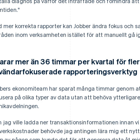
ställa diagnos på varför det inträffade och förhindra att
mtiden."
 mer korrekta rapporter kan Jobber ändra fokus och sa
åden inom verksamheten istället för att manuellt gå
arar mer än 36 timmar per kvartal för fl
vändarfokuserade rapporteringsverktyg
bers ekonomiteam har sparat många timmar genom att
usera på olika typer av data utan att behöva ytterligare
nikavdelningen.
 jag ville ladda ner transaktionsinformationen innan v
verkskostnader behövde jag antingen lära mig ett nytt
lp av någon som kunde det för att generera data åt mig