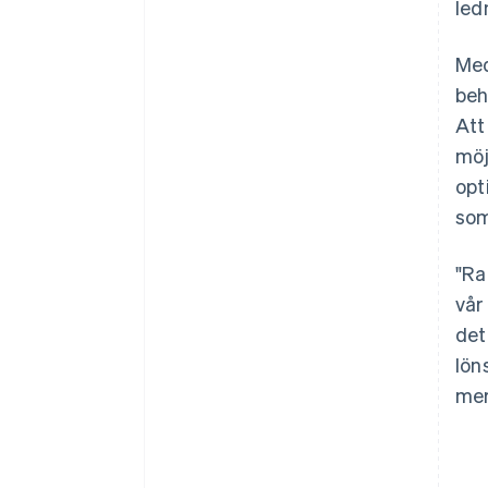
led
Med
beh
Att
möj
opt
som
"Ra
vår
det
lön
mer