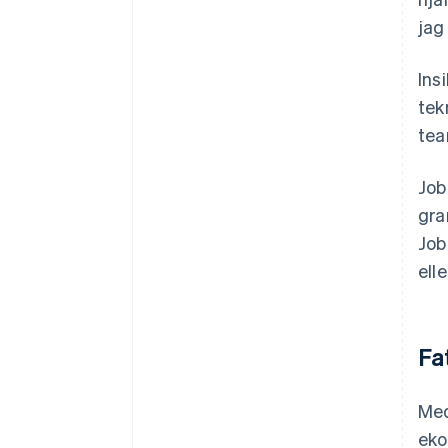
jag
Ins
tek
tea
Job
gra
Job
elle
Fa
Med
eko