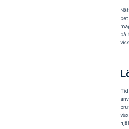
Nät
bet
mag
på 
vis
L
Tid
anv
bru
väx
hjä