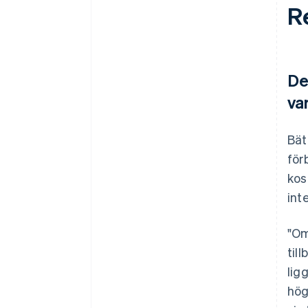
R
De
va
Bät
för
kos
int
"Om
til
lig
hög