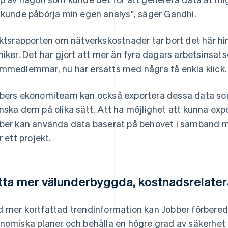
 kunde påbörja min egen analys", säger Gandhi.
iktsrapporten om nätverkskostnader tar bort det här hi
niker. Det har gjort att mer än fyra dagars arbetsinsatse
mmedlemmar, nu har ersatts med några få enkla klick.
bers ekonomiteam kan också exportera dessa data som 
nska dem på olika sätt. Att ha möjlighet att kunna exp
ber kan använda data baserat på behovet i samband me
r ett projekt.
tta mer välunderbyggda, kostnadsrelater
 mer kortfattad trendinformation kan Jobber förbereda
nomiska planer och behålla en högre grad av säkerhet 