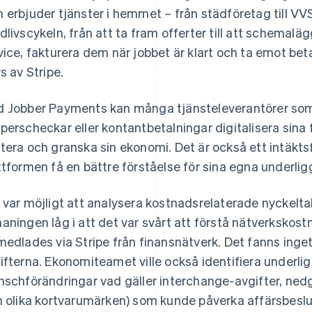
 erbjuder tjänster i hemmet – från städföretag till VVS
dlivscykeln, från att ta fram offerter till att schemal
vice, fakturera dem när jobbet är klart och ta emot be
vs av Stripe.
 Jobber Payments kan många tjänsteleverantörer som f
perscheckar eller kontantbetalningar digitalisera sina 
tera och granska sin ekonomi. Det är också ett intäktsf
ttformen få en bättre förståelse för sina egna underli
 var möjligt att analysera kostnadsrelaterade nyckelta
aningen låg i att det var svårt att förstå nätverkskos
medlades via Stripe från finansnätverk. Det fanns inge
ifterna. Ekonomiteamet ville också identifiera underlig
nschförändringar vad gäller interchange-avgifter, nedg
n olika kortvarumärken) som kunde påverka affärsbeslu