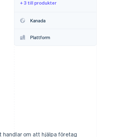
+ 3 till produkter
Stripe Sessions 2026
Kanada
Se hur Stripe bygger den
ekonomiska
Plattform
infrastrukturen för AI.
Titta nu
t handlar om att hjälpa företag