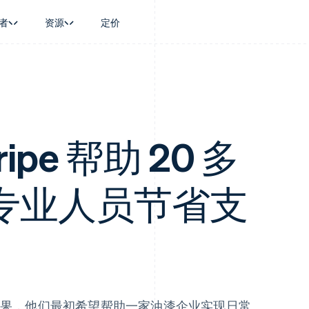
者
资源
定价
景
指南
按行业
公司
资金管理
平台和交易市
商务
持
接受线上付款
AI 企业
产品路线图
Treasury
Connect
币
持方案
实施预置结账流程
创作者经济
Sessions 年度大会
企业财务
平台支付
务
务
构建平台或交易市场
游戏
招聘
Global Payouts
Capital 平台
金融
管理订阅
酒店、旅游与休闲
资讯中心
tripe 帮助 20 多
向第三方打款
客户融资
动化
提供按用量计费
保险
Stripe Press
Capital
Treasury 平
企业
发行稳定币支持的支付卡
媒体与娱乐
企业融资
嵌入式金融服
支付
通过智能体配置和管理服务
非营利组织
Crypto
Issuing
专业人员节省支
场
专业服务
钱包、稳定币发行和发卡基础设
实体卡和虚拟
理
公共部门
施
零售
化
Crypto Onramp
on
可嵌入的加密货币购买
果，他们最初希望帮助一家油漆企业实现日常