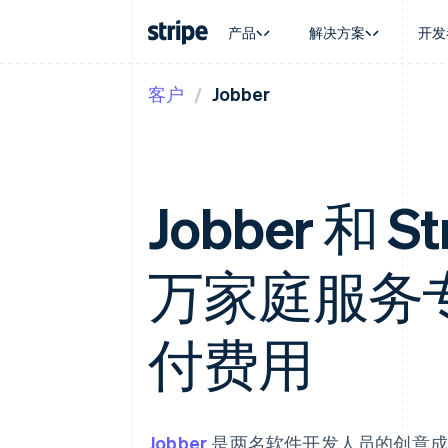
产品
解决方案
开发
客户
Jobber
按企业阶段
文档
学习
按应用场
支持
支付
营收
大型企业
Stripe 文档
博客
智能体
获取支
Payments
Billing
初创企业
API 参考文档
客户案例
加密货
托管支
在线支付
经常性收入
库与 SDK
指南
电子商
专业服
Managed Payments
Metronome
Stripe Apps
嵌入式
Jobber 和 S
备案商家解决方案
按用量计费
财务自
Payment links
Subscriptions
全球化
无代码支付
订阅管理
应用内
Checkout
Invoicing
万家庭服务
交易市
预构建支付界面
一次性或定期账单
资金管
Elements
Tax
平台
灵活的 UI 组件
销售税和增值税自动
SaaS
Payment methods
付费用
Revenue Recogniti
接入 125+ 种支付方式
会计自动化
Terminal
Stripe Sigma
线下支付
自定义报告
Authorization Boost
Data Pipeline
支付成功率优化
数据同步
Jobber
是两名软件开发人员的创意成
Link