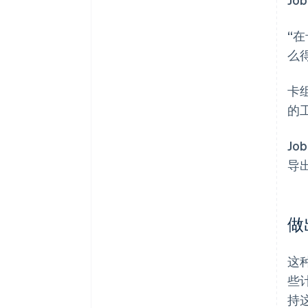
“
么
卡
的
J
导
做
这
些
持这