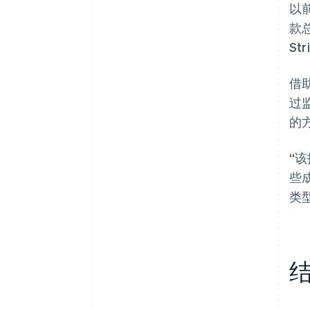
以
款
S
借
过
的
“
些
类