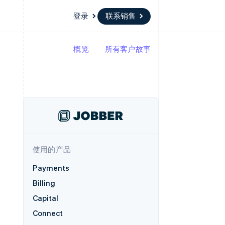
登录
联系销售
概览
所有客户故事
资源
生态系统
联系
场
更多
应用集成
合作伙伴
联系销售
Product roadmap
代码示例
Stripe App Marketplace
成为合作伙伴
了解未来规划
开发者博客
版
API 状态
Radar
欺诈防范
台版
务
Atlas
初创企业注册
卡
使用的产品
Climate
碳移除
Payments
Identity
Billing
在线身份验证
Capital
Connect