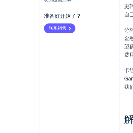
更
自
准备好开始了？
联系销售
分
金
望
费
卡
G
我