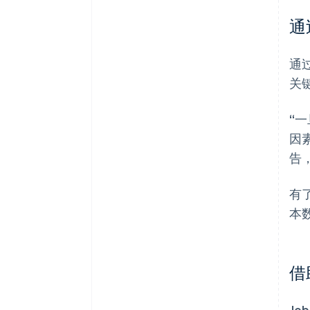
通
通
关
“
因
告
有
本
借
J