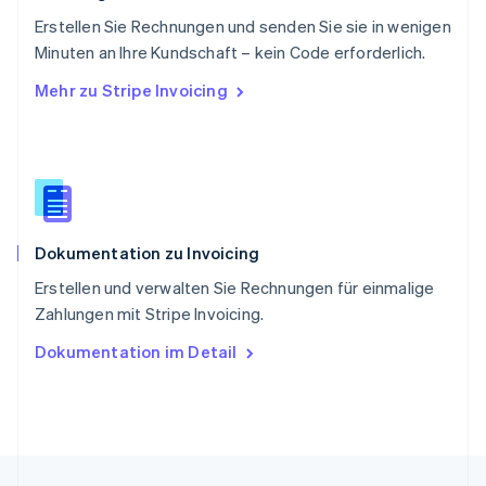
Singapur
English
简体中文
Erstellen Sie Rechnungen und senden Sie sie in wenigen
Slowakei
Minuten an Ihre Kundschaft – kein Code erforderlich.
English
Mehr zu Stripe Invoicing
Slowenien
English
Italiano
Sonderverwaltungsregion Hongkong,
China
English
简体中文
Spanien
Español
English
Dokumentation zu Invoicing
Thailand
ไทย
English
Erstellen und verwalten Sie Rechnungen für einmalige
Tschechische Republik
Zahlungen mit Stripe Invoicing.
English
Ungarn
Dokumentation im Detail
English
Vereinigte Arabische Emirate
English
Vereinigte Staaten
English
Español
简体中文
Vereinigtes Königreich