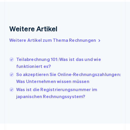
Indien
English
Irland
English
Italien
Weitere Artikel
Italiano
English
Japan
Weitere Artikel zum Thema Rechnungen
日本語
English
Kanada
English
Français
Teilabrechnung 101: Was ist das und wie
Kroatien
funktioniert es?
English
Italiano
Lettland
So akzeptieren Sie Online-Rechnungszahlungen:
English
Was Unternehmen wissen müssen
Liechtenstein
Was ist die Registrierungsnummer im
Deutsch
English
Litauen
japanischen Rechnungssystem?
English
Luxemburg
Français
Deutsch
English
Malaysia
English
简体中文