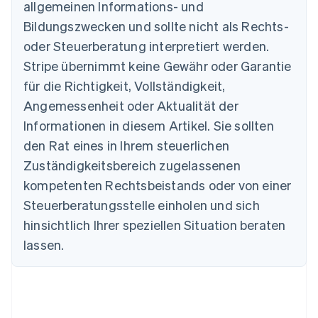
allgemeinen Informations- und
Belgien
Nederlands
Français
Deutsch
English
Bildungszwecken und sollte nicht als Rechts-
Brasilien
oder Steuerberatung interpretiert werden.
Português
English
Bulgarien
Stripe übernimmt keine Gewähr oder Garantie
English
für die Richtigkeit, Vollständigkeit,
Dänemark
Angemessenheit oder Aktualität der
English
Deutschland
Informationen in diesem Artikel. Sie sollten
Deutsch
English
den Rat eines in Ihrem steuerlichen
Estland
Zuständigkeitsbereich zugelassenen
English
Festlandchina
kompetenten Rechtsbeistands oder von einer
简体中文
English
Steuerberatungsstelle einholen und sich
Finnland
English
Svenska
hinsichtlich Ihrer speziellen Situation beraten
Frankreich
lassen.
Français
English
Gibraltar
English
Griechenland
English