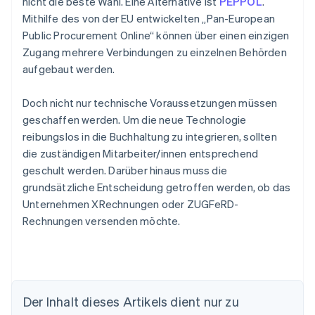
nicht die beste Wahl. Eine Alternative ist
PEPPOL
.
Mithilfe des von der EU entwickelten „Pan-European
Public Procurement Online“ können über einen einzigen
Zugang mehrere Verbindungen zu einzelnen Behörden
aufgebaut werden.
Doch nicht nur technische Voraussetzungen müssen
geschaffen werden. Um die neue Technologie
reibungslos in die Buchhaltung zu integrieren, sollten
die zuständigen Mitarbeiter/innen entsprechend
geschult werden. Darüber hinaus muss die
grundsätzliche Entscheidung getroffen werden, ob das
Unternehmen XRechnungen oder ZUGFeRD-
Rechnungen versenden möchte.
Australien
Der Inhalt dieses Artikels dient nur zu
English