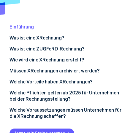
Betrugsprävention
Ecosystem
Atlas
Start-up-Gründung
Partner
Stripe App-Marktplatz
Climate
Einführung
CO₂-Entnahme
Was ist eine XRechnung?
Identity
Online-Identitätsprüfung
Was ist eine ZUGFeRD-Rechnung?
Wie wird eine XRechnung erstellt?
Müssen XRechnungen archiviert werden?
Stripe-Sessions 2026
Welche Vorteile haben XRechnungen?
Erfahren Sie, wie Stripe Lösungen für die Wirts
Jetzt ansehen
Welche Pflichten gelten ab 2025 für Unternehmen
bei der Rechnungsstellung?
Welche Voraussetzungen müssen Unternehmen für
die XRechnung schaffen?