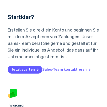
Malta
English
Mexiko
Startklar?
Español
English
Neuseeland
English
Erstellen Sie direkt ein Konto und beginnen Sie
Niederlande
mit dem Akzeptieren von Zahlungen. Unser
Nederlands
English
Norwegen
Sales-Team berät Sie gerne und gestaltet für
English
Sie ein individuelles Angebot, das ganz auf Ihr
Österreich
Deutsch
English
Unternehmen abgestimmt ist.
Polen
English
Portugal
Jetzt starten
Sales-Team kontaktieren
Português
English
Rumänien
English
Schweden
Svenska
English
Schweiz
Deutsch
Français
Italiano
English
Invoicing