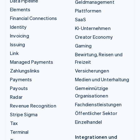
Data Pipeline
Geldmanagement
Elements
Plattformen
Financial Connections
SaaS
Identity
KI-Unternehmen
Invoicing
Creator Economy
Issuing
Gaming
Link
Bewirtung, Reisen und
Managed Payments
Freizeit
Zahlungslinks
Versicherungen
Payments
Medien und Unterhaltung
Payouts
Gemeinnützige
Organisationen
Radar
Fachdienstleistungen
Revenue Recognition
Öffentlicher Sektor
Stripe Sigma
Einzelhandel
Tax
Terminal
Integrationen und