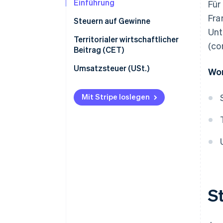
Einführung
Für
Fra
Steuern auf Gewinne
Unt
Körperschaftsteuer (IS)
Territorialer wirtschaftlicher
(co
Beitrag (CET)
Einkommensteuer (IR)
Gewerbesteuer (CFE)
Umsatzsteuer (USt.)
Wor
Beitrag zur Wertschöpfung von
Unternehmen (CVAE)
Mit Stripe loslegen
S