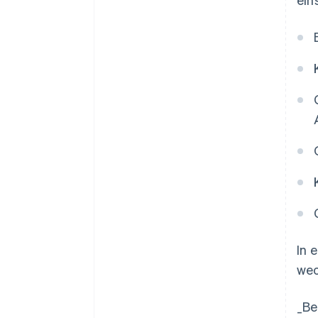
In 
wec
_
Be