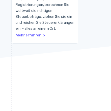
Registrierungen, berechnen Sie
weltweit die richtigen
Steuerbeträge, ziehen Sie sie ein
Stripe-Sessions 2026
Erfahren Sie, wie Stripe
und reichen Sie Steuererklärungen
Lösungen für die
ein – alles an einem Ort.
Wirtschaftsinfrastruktur
Mehr erfahren
für KI aufbaut.
Jetzt ansehen