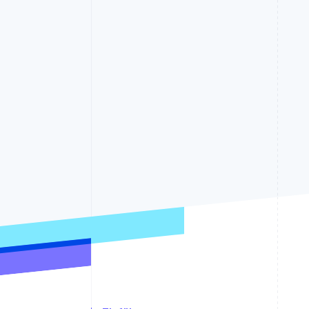
Optimierung der
Datensynchronisier
Autorisierungsraten
Link
Beschleunigter Bezahlvorgang
Financial Connections
Verbundene Finanzdaten