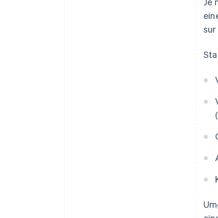
Je 
ein
sur
Sta
Umg
ein