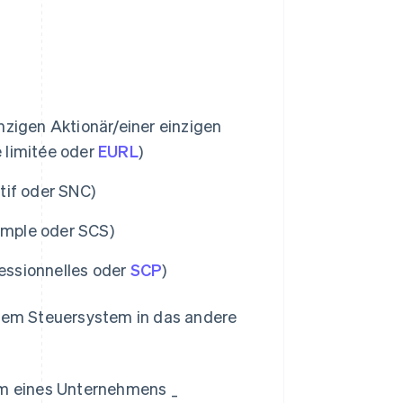
zigen Aktionär/einer einzigen
é limitée oder
EURL
)
tif oder SNC)
mple oder SCS)
fessionnelles oder
SCP
)
inem Steuersystem in das andere
m eines Unternehmens _