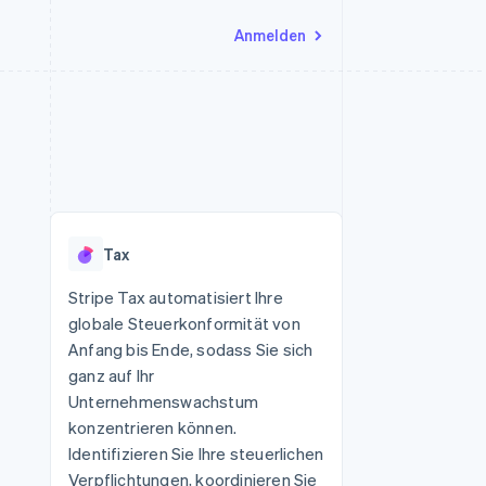
Anmelden
Ressourcen
Ecosystem
Kontakt
nd Marktplätze
Mehr
App-Integrationen
Partner
Sales-Team kontaktieren
Product roadmap
Code-Beispiele
Stripe App-Marktplatz
Partner werden
Ausblick
 Plattformen
Entwickler-Blog
 platforms
eit
API-Status
Radar
Betrugsprävention
eistungen
Tax
Atlas
onen
virtuelle Karten
Start-up-Gründung
Stripe Tax automatisiert Ihre
globale Steuerkonformität von
Climate
CO₂-Entnahme
Anfang bis Ende, sodass Sie sich
ganz auf Ihr
Identity
Online-Identitätsprüfung
Unternehmenswachstum
konzentrieren können.
Identifizieren Sie Ihre steuerlichen
Verpflichtungen, koordinieren Sie