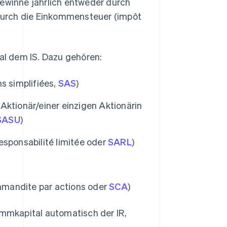
ewinne jährlich entweder durch
r durch die Einkommensteuer (impôt
l dem IS. Dazu gehören:
s simplifiées,
SAS
)
Aktionär/einer einzigen Aktionärin
SASU
)
esponsabilité limitée oder
SARL
)
mmandite par actions oder
SCA
)
mmkapital automatisch der IR,