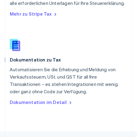
alle erforderlichen Unterlagen für Ihre Steuererklärung.
Singapur
English
简体中文
Mehr zu Stripe Tax
Slowakei
English
Slowenien
English
Italiano
Sonderverwaltungsregion Hongkong,
China
English
简体中文
Dokumentation zu Tax
Spanien
Español
English
Automatisieren Sie die Erhebung und Meldung von
Thailand
Verkaufssteuern, USt. und GST für all Ihre
ไทย
English
Transaktionen – es stehen Integrationen mit wenig
Tschechische Republik
oder ganz ohne Code zur Verfügung.
English
Ungarn
Dokumentation im Detail
English
Vereinigte Arabische Emirate
English
Vereinigte Staaten
English
Español
简体中文
Vereinigtes Königreich