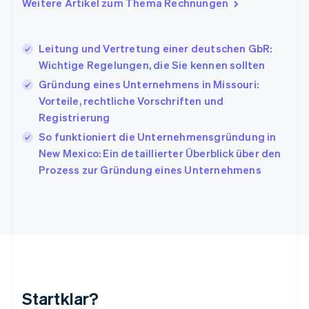
Weitere Artikel zum Thema Rechnungen
Indien
English
Irland
Leitung und Vertretung einer deutschen GbR:
English
Wichtige Regelungen, die Sie kennen sollten
Italien
Italiano
English
Gründung eines Unternehmens in Missouri:
Japan
Vorteile, rechtliche Vorschriften und
日本語
English
Registrierung
Kanada
So funktioniert die Unternehmensgründung in
English
Français
Kroatien
New Mexico: Ein detaillierter Überblick über den
English
Italiano
Prozess zur Gründung eines Unternehmens
Lettland
English
Liechtenstein
Deutsch
English
Litauen
English
Luxemburg
Français
Deutsch
English
Malaysia
Startklar?
English
简体中文