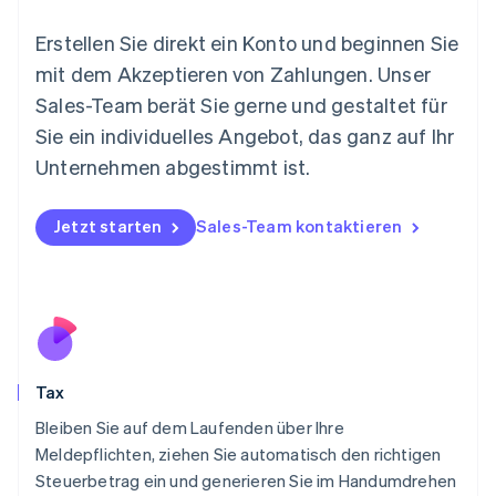
Malta
English
Erstellen Sie direkt ein Konto und beginnen Sie
Mexiko
mit dem Akzeptieren von Zahlungen. Unser
Español
English
Sales-Team berät Sie gerne und gestaltet für
Neuseeland
Sie ein individuelles Angebot, das ganz auf Ihr
English
Niederlande
Unternehmen abgestimmt ist.
Nederlands
English
Norwegen
English
Jetzt starten
Sales-Team kontaktieren
Österreich
Deutsch
English
Polen
English
Portugal
Português
English
Rumänien
Tax
English
Schweden
Bleiben Sie auf dem Laufenden über Ihre
Svenska
English
Meldepflichten, ziehen Sie automatisch den richtigen
Schweiz
Steuerbetrag ein und generieren Sie im Handumdrehen
Deutsch
Français
Italiano
English