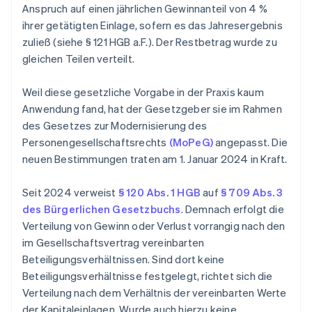
Anspruch auf einen jährlichen Gewinnanteil von 4 %
ihrer getätigten Einlage, sofern es das Jahresergebnis
zuließ (siehe § 121 HGB a.F.). Der Restbetrag wurde zu
gleichen Teilen verteilt.
Weil diese gesetzliche Vorgabe in der Praxis kaum
Anwendung fand, hat der Gesetzgeber sie im Rahmen
des Gesetzes zur Modernisierung des
Personengesellschaftsrechts
(MoPeG)
angepasst. Die
neuen Bestimmungen traten am 1. Januar 2024 in Kraft.
Seit 2024 verweist
§ 120 Abs. 1 HGB
auf
§ 709 Abs. 3
des Bürgerlichen Gesetzbuchs
. Demnach erfolgt die
Verteilung von Gewinn oder Verlust vorrangig nach den
im Gesellschaftsvertrag vereinbarten
Beteiligungsverhältnissen. Sind dort keine
Beteiligungsverhältnisse festgelegt, richtet sich die
Verteilung nach dem Verhältnis der vereinbarten Werte
der Kapitaleinlagen. Wurde auch hierzu keine