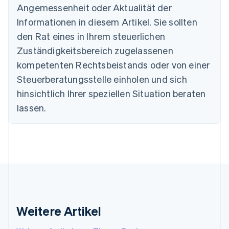
Angemessenheit oder Aktualität der
Belgien
Informationen in diesem Artikel. Sie sollten
Nederlands
Français
Deutsch
English
Brasilien
den Rat eines in Ihrem steuerlichen
Português
English
Zuständigkeitsbereich zugelassenen
Bulgarien
English
kompetenten Rechtsbeistands oder von einer
Dänemark
Steuerberatungsstelle einholen und sich
English
Deutschland
hinsichtlich Ihrer speziellen Situation beraten
Deutsch
English
lassen.
Estland
English
Festlandchina
简体中文
English
Finnland
English
Svenska
Frankreich
Français
English
Gibraltar
English
Weitere Artikel
Griechenland
English