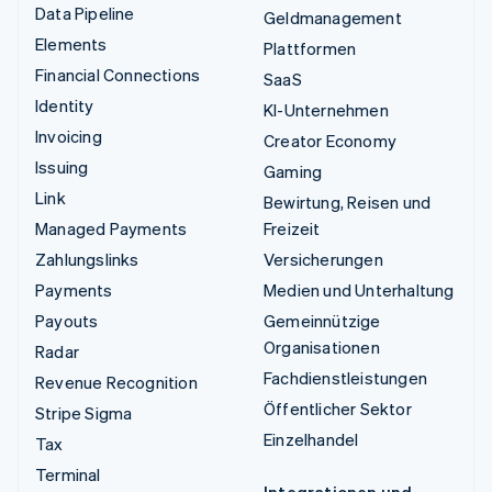
Data Pipeline
Geldmanagement
Elements
Plattformen
Financial Connections
SaaS
Identity
KI-Unternehmen
Invoicing
Creator Economy
Issuing
Gaming
Link
Bewirtung, Reisen und
Managed Payments
Freizeit
Zahlungslinks
Versicherungen
Payments
Medien und Unterhaltung
Payouts
Gemeinnützige
Organisationen
Radar
Fachdienstleistungen
Revenue Recognition
Öffentlicher Sektor
Stripe Sigma
Einzelhandel
Tax
Terminal
Integrationen und