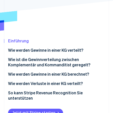
Betrugsprävention
Ecosystem
Atlas
Start-up-Gründung
Partner
Stripe App-Marktplatz
Climate
CO₂-Entnahme
Identity
Online-Identitätsprüfung
Einführung
Wie werden Gewinne in einer KG verteilt?
Gewinnverteilung ohne Gesellschaftsvertrag
Wie ist die Gewinnverteilung zwischen
Komplementär und Kommanditist geregelt?
Stripe-Sessions 2026
Gewinnverteilung mit Gesellschaftsvertrag
Erfahren Sie, wie Stripe Lösungen für die Wirts
Wie werden Gewinne in einer KG berechnet?
Jetzt ansehen
Gewinnverteilung KG: Beispielrechnung 1
Wie werden Verluste in einer KG verteilt?
Gewinnverteilung KG: Beispielrechnung 2
Verlustverteilung ohne Gesellschaftsvertrag
So kann Stripe Revenue Recognition Sie
unterstützen
Verlustverteilung mit Gesellschaftsvertrag
Jetzt mit Stripe starten