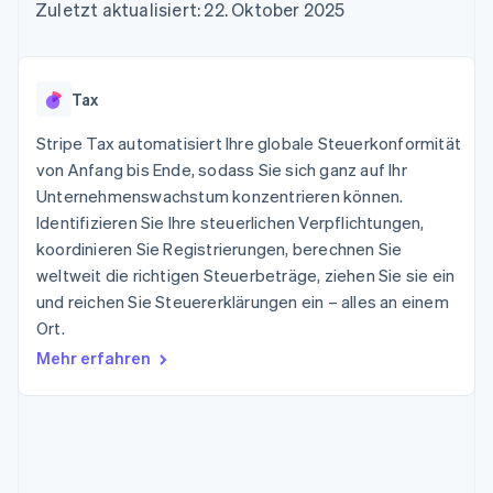
Data Pipeline
Zuletzt aktualisiert: 22. Oktober 2025
Geldmanagement
Marktplatz auf
Zugriff auf mehr als
Datensynchronisierung
Produkt-Roadmap
Plattformen
Grundlagen der
125
Stripe Sessions
SaaS
Abonnementverwaltung
Terminal
Karriere
Zahlungen vor Ort
Newsroom
So setzen Sie
Tax
Authorization
Stripe Press
nutzungsbasierte
Boost
Abrechnung um
Stripe Tax automatisiert Ihre globale Steuerkonformität
Nach Branche
Optimierung der
Stablecoin-gestützte
Autorisierungsraten
von Anfang bis Ende, sodass Sie sich ganz auf Ihr
Karten ausgeben: So
Link
KI-Unternehmen
Kontakt
geht´s
Unternehmenswachstum konzentrieren können.
Beschleunigter
Creator Economy
Bereitstellung und
Identifizieren Sie Ihre steuerlichen Verpflichtungen,
Bezahlvorgang
Gaming
Verwaltung von
Sales-Team
koordinieren Sie Registrierungen, berechnen Sie
Financial
Bewirtung, Reisen und
Diensten mit Agenten
kontaktieren
Connections
Freizeit
weltweit die richtigen Steuerbeträge, ziehen Sie sie ein
Partner werden
Verbundene
Versicherungen
und reichen Sie Steuererklärungen ein – alles an einem
Medien und
Finanzdaten
Ort.
Unterhaltung
Ressourcen
Gemeinnützige
Mehr erfahren
Organisationen
Fachdienstleistungen
App-Integrationen
Mehr
Öffentlicher Sektor
Code-Beispiele
Product roadmap
Einzelhandel
Entwickler-Blog
Ausblick
API-Status
Radar