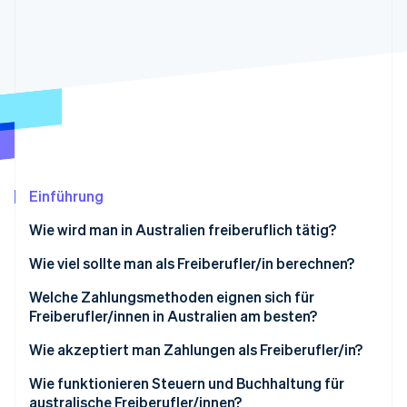
Betrugsprävention
Ecosystem
Atlas
Start-up-Gründung
Partner
Stripe App-Marktplatz
Climate
CO₂-Entnahme
Identity
Online-Identitätsprüfung
Einführung
Wie wird man in Australien freiberuflich tätig?
Stripe-Sessions 2026
Erfahren Sie, wie Stripe Lösungen für die Wirts
Unternehmensstruktur festlegen
Wie viel sollte man als Freiberufler/in berechnen?
Jetzt ansehen
Beantragen Sie eine Australian Business Number
Berechnen Sie Ihre Basis
Welche Zahlungsmethoden eignen sich für
(ABN).
Freiberufler/innen in Australien am besten?
Passen Sie sich dem australischen Markt an
Richten Sie die Grundlagen Ihres Unternehmens ein
Elektronische Geldüberweisungen (EFT)
Wie akzeptiert man Zahlungen als Freiberufler/in?
Wählen Sie das passende Preismodell
Präzisieren Sie Ihr Angebot und Ihre Zielgruppe
Kartenzahlungen
Klare, konforme Rechnungen versenden
Wie funktionieren Steuern und Buchhaltung für
Überprüfen Sie Ihre Preise
australische Freiberufler/innen?