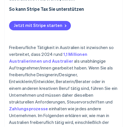
Marktplätze
Legen Sie feste Zahlungsbedingungen fest
Einkommenssteuer
So kann Stripe Tax Sie unterstützen
Verfolgen Sie Ihre Forderungen
GST
Jetzt mit Stripe starten
Abzüge und Aufbewahrung von Unterlagen
Altersvorsorge und Compliance
Freiberufliche Tätigkeit in Australien ist inzwischen so
verbreitet, dass 2024 rund
1,1 Millionen
Australierinnen und Australier
als unabhängige
Auftragnehmer/innen gearbeitet haben. Wenn Sie als
freiberufliche Designerin/Designer,
Entwicklerin/Entwickler, Beraterin/Berater oder in
einem anderen kreativen Beruf tätig sind, führen Sie ein
Unternehmen und müssen daher dieselben
strukturellen Anforderungen, Steuervorschriften und
Zahlungsprozesse
einhalten wie jedes andere
Unternehmen. Im Folgenden erklären wir, wie man in
Australien freiberuflich tätig wird, einschließlich der