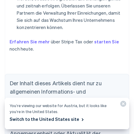
und zeitnah erfolgen. Überlassen Sie unseren
Partnern die Verwaltung Ihrer Einreichungen, damit
Sie sich auf das Wachstum Ihres Unternehmens
konzentrieren können.
Erfahren Sie mehr
über Stripe Tax oder
starten Sie
noch heute.
Der Inhalt dieses Artikels dient nur zu
Australien
allgemeinen Informations- und
English
Belgien
Bildungszwecken und sollte nicht als Rechts-
Nederlands
Français
Deutsch
English
You’re viewing our website for Austria, but it looks like
oder Steuerberatung interpretiert werden.
Brasilien
you’re in the United States.
Stripe übernimmt keine Gewähr oder Garantie
Português
English
Switch to the United States site
Bulgarien
für die Richtigkeit, Vollständigkeit,
English
Angemessenheit oder Aktualität der