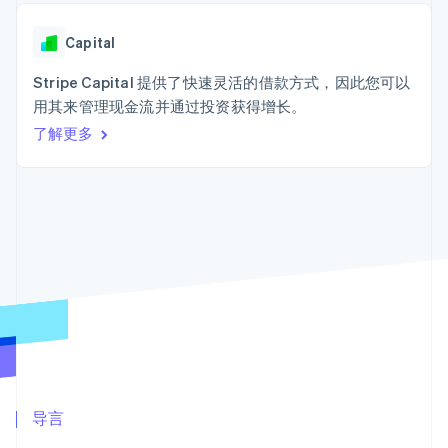
加密货币
上
Stripe Sigma
产品路线图
SaaS
自定义报告
购买
Terminal
Sessions 年度大会
线下支付
Data Pipeline
Capital
招聘
数据同步
Authorization
资讯中心
Boost
资源
Stripe Capital 提供了快速灵活的借款方式，因此您可以
Stripe Press
支付成功率优
按行业
用其来管理现金流并通过投资获得增长。
化
应用集成
了解更多
Link
AI 企业
代码示例
加速结账
创作者经济
开发者博客
联系
Financial
游戏
API 状态
Connections
酒店、旅游与休闲
联系销售
关联金融账户
保险
成为合作伙伴
数据
媒体与娱乐
非营利组织
专业服务
公共部门
零售
更多
Product roadmap
了解未来规划
生态系统
Radar
欺诈防范
合作伙伴
导言
Atlas
Stripe App Marketplace
初创企业注册