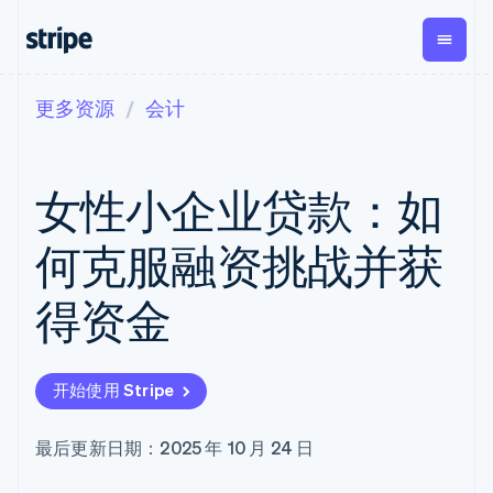
更多资源
会计
按企业阶段
文档
学习
支付
营收
资金管理
平台
易市
大型企业
Stripe 文档
博客
Payments
Billing
Treasury
初创企业
API 参考文档
客户案例
女性小企业贷款：如
在线支付
经常性收入
Con
库与 SDK
指南
企业财务
Managed
Metronome
Stripe Apps
Payments
按用量计费
Global
平台
何克服融资挑战并获
备案商家解决
Payouts
Subscriptions
Capi
按应用场景
方案
平
支持
向第三方
订阅管理
Payment links
客户
得资金
指南
智能体商务
打款
Invoicing
Trea
加密货币
获取支持
无代码支付
一次性或定期
Capital
平
电子商务
接受线上付款
托管支持方案
企业融资
Checkout
账单
嵌入
嵌入式金融
实施预置结账流程
专业服务
预构建支付界
Crypto
Tax
融服
开始使用 Stripe
财务自动化
构建平台或交易市场
钱包、稳
面
销售税和增值
Iss
全球化企业
管理订阅
定币发行
Elements
税自动化
实体
应用内支付
提供按用量计费
灵活的 UI 组件
和发卡基
Crypto
Revenue
虚拟
最后更新日期：2025 年 10 月 24 日
交易市场
发行稳定币支持的支付卡
Onramp
支付方式
Recognition
础设施
公司
资金管理
通过智能体配置和管理服
可嵌入的
支持 125 种以
会计自动化
平台
务