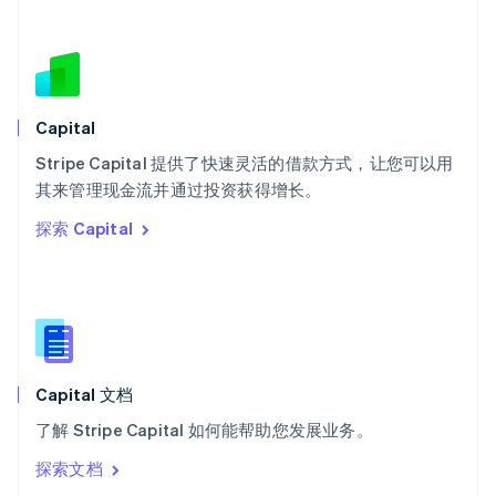
塞浦路斯
English
斯洛伐克
English
斯洛文尼亚
English
Italiano
Capital
泰国
ไทย
English
Stripe Capital 提供了快速灵活的借款方式，让您可以用
希腊
其来管理现金流并通过投资获得增长。
English
探索 Capital
西班牙
Español
English
新加坡
English
简体中文
新西兰
English
匈牙利
English
Capital 文档
意大利
了解 Stripe Capital 如何能帮助您发展业务。
Italiano
English
印度
探索文档
English