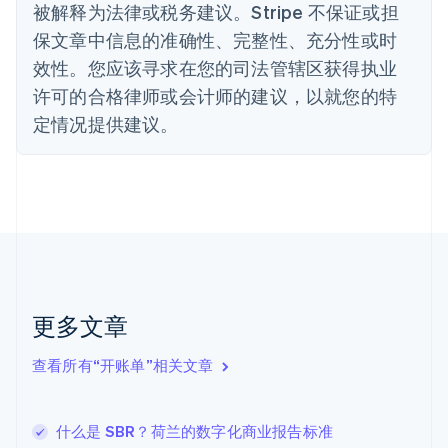
丹麦
被解释为法律或税务建议。Stripe 不保证或担
English
保文章中信息的准确性、完整性、充分性或时
德国
效性。您应该寻求在您的司法管辖区获得执业
Deutsch
English
法国
许可的合格律师或会计师的建议，以就您的特
Français
English
定情况提供建议。
芬兰
English
Svenska
荷兰
Nederlands
English
加拿大
English
Français
捷克
English
克罗地亚
English
Italiano
更多文章
拉脱维亚
English
查看所有“开账单”相关文章
立陶宛
English
列支敦士登
什么是 SBR？荷兰的数字化商业报告标准
Deutsch
English