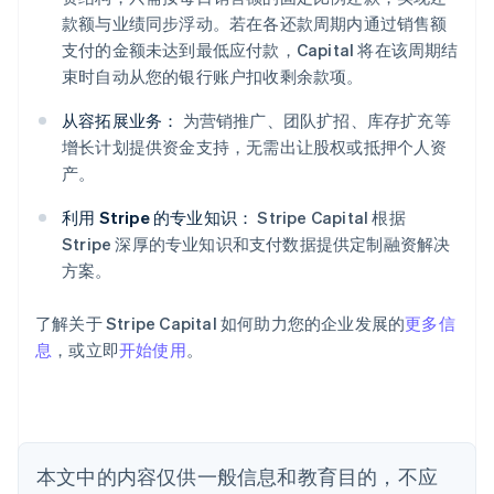
款额与业绩同步浮动。若在各还款周期内通过销售额
支付的金额未达到最低应付款，Capital 将在该周期结
束时自动从您的银行账户扣收剩余款项。
阿联酋
从容拓展业务：
为营销推广、团队扩招、库存扩充等
English
爱尔兰
增长计划提供资金支持，无需出让股权或抵押个人资
English
产。
爱沙尼亚
English
利用 Stripe 的专业知识：
Stripe Capital 根据
奥地利
Stripe 深厚的专业知识和支付数据提供定制融资解决
Deutsch
English
方案。
澳大利亚
English
巴西
了解关于 Stripe Capital 如何助力您的企业发展的
更多信
Português
English
息
，或立即
开始使用
。
保加利亚
English
比利时
Nederlands
Français
Deutsch
English
波兰
本文中的内容仅供一般信息和教育目的，不应
English