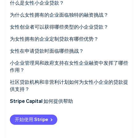
什么是女性小企业贷款？
Climate
碳移除
为什么女性拥有的企业面临独特的融资挑战？
Identity
女性创业者可以获得哪些类型的小企业贷款？
在线身份验证
政府支持的贷款
为女性拥有的企业定制贷款有哪些优势？
传统银行贷款和信贷额度
女性在申请贷款时面临哪些挑战？
在线和替代贷款机构
小企业管理局和政府支持在女性企业融资中发挥了哪些
Stripe Sessions 2026
作用？
了解 Stripe 如何为 AI 构建经济基础设施。
社区贷款机构与微金融项目
立即观看
社区贷款机构和非营利计划如何为女性小企业的贷款提
供支持？
Stripe Capital 如何提供帮助
开始使用 Stripe