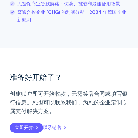
卢森堡
无担保商业贷款解读：优势、挑战和最佳使用场景
Français
Deutsch
English
普通合伙企业 (OHG) 的利润分配：2024 年德国企业
罗马尼亚
新规则
English
马尔他
English
马来西亚
English
简体中文
美国
English
Español
简体中文
墨西哥
Español
English
准备好开始了？
挪威
English
葡萄牙
创建账户即可开始收款，无需签署合同或填写银
Português
English
行信息。您也可以联系我们，为您的企业定制专
日本
日本語
English
属支付解决方案。
瑞典
Svenska
English
瑞士
立即开始
联系销售
Deutsch
Français
Italiano
English