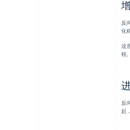
反
化
这
税
反
起