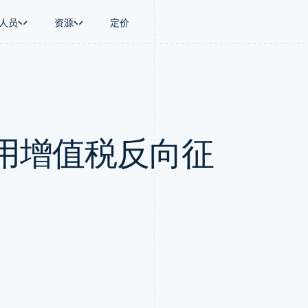
人员
资源
定价
景
指南
按行业
公司
资金管理
平台和交易市
商务
持
接受线上付款
AI 企业
产品路线图
Treasury
Connect
币
持方案
实施预建结账流程
创作者经济
Sessions 年度大会
企业财务
平台支付
务
务
构建平台或交易市场
游戏
招聘
Global Payouts
Capital 平台
用增值税反向征
金融
管理订阅
酒店、旅游与休闲
新闻编辑室
向第三方打款
客户融资
动化
提供按用量计费
保险
Stripe Press
Capital
Treasury 平
企业
发行稳定币支持的支付卡
媒体与娱乐
企业融资
嵌入式金融服
支付
使用代理预配和管理服务
非营利组织
Crypto
Issuing
场
专业服务
钱包、稳定币发行和发卡基础设
实体卡和虚拟
理
公共部门
施
零售
化
Crypto Onramp
on
可嵌入的加密货币购买