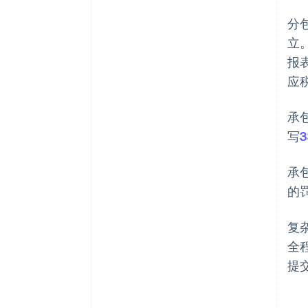
分
立
报
应
承
写
3
承
的
复
全
提