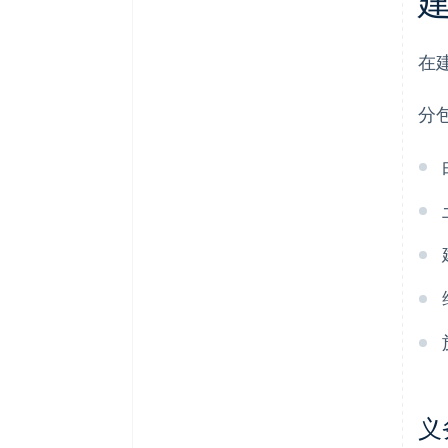
在
分
义