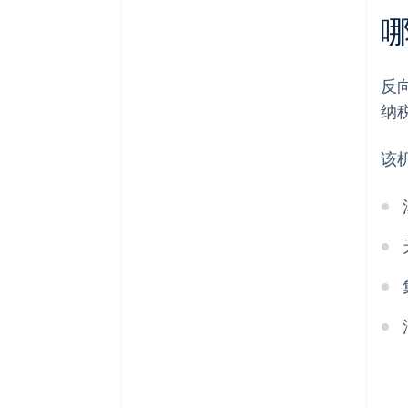
反
纳
该