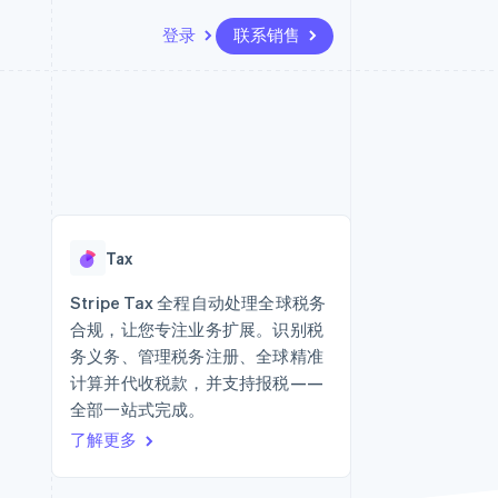
登录
联系销售
资源
生态系统
联系
场
更多
应用程序集成
合作伙伴
联系销售
Product roadmap
代码示例
Stripe App Marketplace
成为合作伙伴
了解未来规划
开发者博客
版
API 状态
Radar
欺诈防范
台版
Tax
务
Atlas
初创企业注册
Stripe Tax 全程自动处理全球税务
卡
合规，让您专注业务扩展。识别税
Climate
碳移除
务义务、管理税务注册、全球精准
计算并代收税款，并支持报税——
Identity
在线身份验证
全部一站式完成。
了解更多