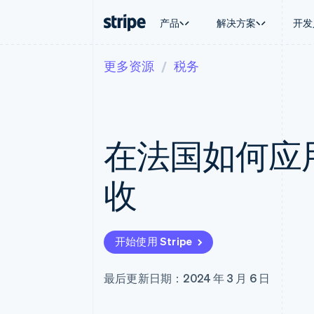
产品
解决方案
开发
更多资源
税务
按企业阶段
文档
学习
按应用场
支持
支付
营收
大型企业
Stripe 文档
博客
智能体
获取支
Payments
Billing
初创企业
API 参考文档
客户案例
加密货
管理支
在线支付
经常性收入
库与 SDK
指南
电子商
专业服
Managed Payments
Metronome
Stripe Apps
在法国如何应
嵌入式
备案商家解决方案
按用量计费
财务自
Payment links
Subscriptions
全球化
无代码支付
订阅管理
应用内
收
Checkout
Invoicing
交易市
预构建支付界面
一次性或定期账单
资金管
Elements
Tax
平台
灵活的 UI 组件
销售税和增值税自动
SaaS
支付方式
Revenue Recogniti
开始使用 Stripe
Access to 125+
会计自动化
Terminal
Stripe Sigma
线下支付
自定义报告
最后更新日期：2024 年 3 月 6 日
Authorization Boost
Data Pipeline
支付成功率优化
数据同步
Link