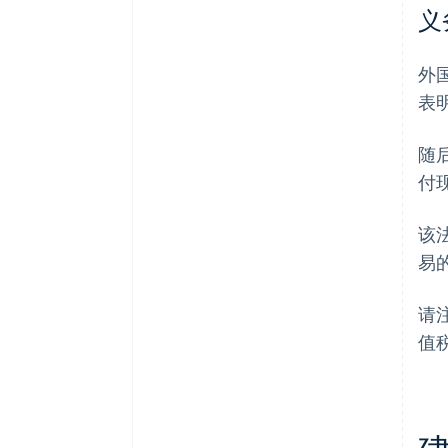
义
外国
表
随
付
该
易
请
值