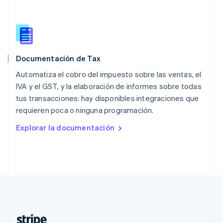
Nederlands
English
Polonia
English
Portugal
Português
English
Documentación de Tax
RAE de Hong Kong, China
English
简体中文
Automatiza el cobro del impuesto sobre las ventas, el
Reino Unido
IVA y el GST, y la elaboración de informes sobre todas
English
tus transacciones: hay disponibles integraciones que
República Checa
requieren poca o ninguna programación.
English
Rumania
Explorar la documentación
English
Singapur
English
简体中文
Suecia
Svenska
English
Suiza
Deutsch
Français
Italiano
English
Tailandia
ไทย
English