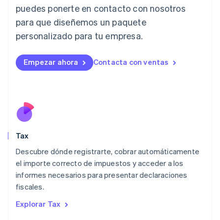
Italia
puedes ponerte en contacto con nosotros
Italiano
English
para que diseñemos un paquete
Japón
日本語
English
personalizado para tu empresa.
Letonia
English
Liechtenstein
Empezar ahora
Contacta con ventas
Deutsch
English
Lituania
English
Luxemburgo
Français
Deutsch
English
Malasia
English
简体中文
Tax
Malta
English
Descubre dónde registrarte, cobrar automáticamente
México
el importe correcto de impuestos y acceder a los
Español
English
informes necesarios para presentar declaraciones
Noruega
fiscales.
English
Nueva Zelandia
Explorar Tax
English
Países Bajos