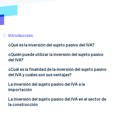
Radar
Prevención de fraude
Ecosistema
Atlas
Constitución de una startup
Socios
Climate
Stripe App Marketplace
Introducción
Eliminación de dióxido de carbono
Identity
¿Qué es la inversión del sujeto pasivo del IVA?
Verificación de identidad en línea
¿Quién puede utilizar la inversión del sujeto pasivo
del IVA?
¿Cuál es la finalidad de la inversión del sujeto pasivo
del IVA y cuáles son sus ventajas?
Sesiones de Stripe 2026
Descubre cómo Stripe construye la infraestructura económi
La inversión del sujeto pasivo del IVA a la
Mirar ahora
importación
Obligaciones y funcionamiento
La inversión del sujeto pasivo del IVA en el sector de
la construcción
Obligaciones y funcionamiento