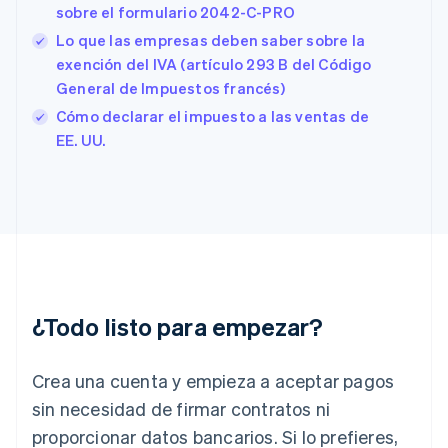
Eslovenia
sobre el formulario 2042-C-PRO
English
Italiano
Lo que las empresas deben saber sobre la
España
exención del IVA (artículo 293 B del Código
Español
English
Estados Unidos
General de Impuestos francés)
English
Español
简体中文
Cómo declarar el impuesto a las ventas de
Estonia
EE. UU.
English
Finlandia
English
Svenska
Francia
Français
English
Gibraltar
English
Grecia
English
¿Todo listo para empezar?
Hungría
English
India
Crea una cuenta y empieza a aceptar pagos
English
Irlanda
sin necesidad de firmar contratos ni
English
proporcionar datos bancarios. Si lo prefieres,