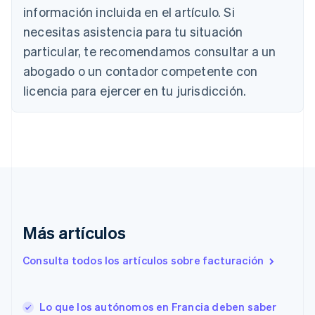
Austria
información incluida en el artículo. Si
Deutsch
English
necesitas asistencia para tu situación
Bélgica
Nederlands
Français
Deutsch
English
particular, te recomendamos consultar a un
Brasil
abogado o un contador competente con
Português
English
Bulgaria
licencia para ejercer en tu jurisdicción.
English
Canadá
English
Français
China continental
简体中文
English
Chipre
English
Croacia
English
Italiano
Más artículos
Dinamarca
English
Emiratos Árabes Unidos
Consulta todos los artículos sobre facturación
English
Eslovaquia
English
Lo que los autónomos en Francia deben saber