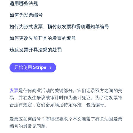
适用哪些法规
初创企业注册
Climate
如何为发票编号
碳移除
不同的编号序列
如何为形式发票、预付款发票和贷项通知单编号
Identity
在线身份验证
如何更改先前开具的发票的编号
违反发票开具法规的处罚
开始使用 Stripe
Stripe Sessions 2026
了解 Stripe 如何为 AI 构建经济基础设施。
立即观看
发票
是任何商业活动的关键部分。它们记录双方之间的交
易，并在发生争议或审计时作为会计凭证。为了使发票符
合法律规定，它们必须满足特定标准，包括编号。
发票应如何编号？有哪些要求？本文涵盖了有关法国发票
编号的最常见问题。