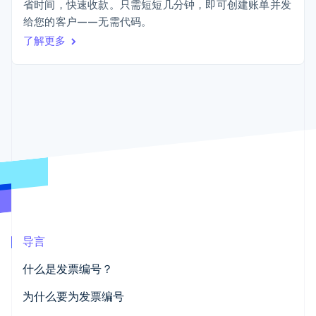
接入 125+ 种支
加密货币
Stripe Sigma
省时间，快速收款。只需短短几分钟，即可创建账单并发
产品路线图
SaaS
付方式
自定义报告
购买
给您的客户——无需代码。
Sessions 年度大会
Terminal
Data Pipeline
招聘
了解更多
线下支付
数据同步
资讯中心
Authorization
资源
Stripe Press
Boost
按行业
支付成功率优
应用集成
化
AI 企业
代码示例
Link
创作者经济
开发者博客
联系
加速结账
游戏
API 状态
Financial
酒店、旅游与休闲
联系销售
Connections
保险
成为合作伙伴
关联金融账户
媒体与娱乐
数据
非营利组织
专业服务
公共部门
零售
更多
导言
Product roadmap
了解未来规划
生态系统
什么是发票编号？
Radar
合作伙伴
欺诈防范
为什么要为发票编号
Stripe App Marketplace
Atlas