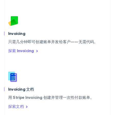
English
斯洛伐克
English
斯洛文尼亚
English
Italiano
泰国
Invoicing
ไทย
English
希腊
只需几分钟即可创建账单并发给客户——无需代码。
English
探索 Invoicing
西班牙
Español
English
新加坡
English
简体中文
新西兰
English
匈牙利
English
Invoicing 文档
意大利
用 Stripe Invoicing 创建并管理一次性付款账单。
Italiano
English
印度
探索文档
English
英国