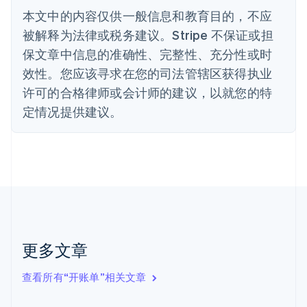
English
本文中的内容仅供一般信息和教育目的，不应
德国
被解释为法律或税务建议。Stripe 不保证或担
Deutsch
English
法国
保文章中信息的准确性、完整性、充分性或时
Français
English
效性。您应该寻求在您的司法管辖区获得执业
芬兰
许可的合格律师或会计师的建议，以就您的特
English
Svenska
定情况提供建议。
荷兰
Nederlands
English
加拿大
English
Français
捷克
English
克罗地亚
English
Italiano
拉脱维亚
English
更多文章
立陶宛
English
列支敦士登
查看所有“开账单”相关文章
Deutsch
English
卢森堡