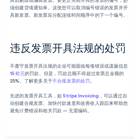
具后删除或编辑发票。要更正先前开具的发票的编号，必
须创建贷项通知单。这使您可以取消编号错误的发票并开
具新发票。新发票应分配连续时间顺序中的下一个编号。
阿联酋
English
爱尔兰
违反发票开具法规的处罚
English
爱沙尼亚
English
奥地利
不遵守发票开具法规的企业可能面临每项错误或遗漏信息
Deutsch
English
15 欧元
的罚款。但是，罚款总额不得超过发票总金额的
澳大利亚
25%。了解更多关于
不合规发票的处罚
。
English
巴西
Português
English
先进的发票开具工具，如
Stripe Invoicing
，可以通过自
保加利亚
动创建合规发票、加快付款速度和改善收入跟踪来帮助您
English
避免计费错误和相关罚款 — 无需编码。
比利时
Nederlands
Français
Deutsch
English
波兰
English
丹麦