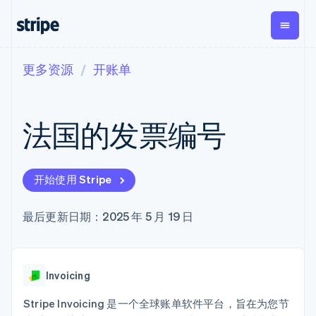
更多资源
开账单
按企业阶段
文档
学习
支付
营收
资金管理
平台
易市
大型企业
Stripe 文档
博客
Payments
Billing
Treasury
初创企业
API 参考文档
客户案例
法国的发票编号
在线支付
经常性收入
Con
库与 SDK
指南
企业财务
Managed
Metronome
Stripe Apps
Payments
按用量计费
Global
平台
备案商家解决
Payouts
Subscriptions
Capi
按应用场景
方案
平
开始使用 Stripe
支持
向第三方
订阅管理
Payment links
客户
指南
智能体商务
打款
Invoicing
Trea
加密货币
获取支持
无代码支付
一次性或定期
Capital
平
最后更新日期：2025 年 5 月 19 日
电子商务
接受线上付款
托管支持方案
企业融资
Checkout
账单
嵌入
嵌入式金融
实施预置结账流程
专业服务
预构建支付界
Crypto
Tax
融服
财务自动化
构建平台或交易市场
钱包、稳
面
销售税和增值
Iss
全球化企业
管理订阅
定币发行
Elements
税自动化
实体
Invoicing
应用内支付
提供按用量计费
灵活的 UI 组件
和发卡基
Crypto
Revenue
虚拟
交易市场
发行稳定币支持的支付卡
Onramp
Payment
Recognition
础设施
公司
资金管理
通过智能体配置和管理服
Stripe Invoicing 是一个全球账单软件平台，旨在为您节
可嵌入的
methods
会计自动化
平台
务