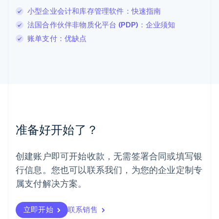
Français
Deutsch
English
小型企业会计和库存管理软件：快速指南
罗马尼亚
法国合作伙伴非物质化平台 (PDP)：企业须知
English
马尔他
账单支付：优缺点
English
马来西亚
English
简体中文
美国
English
Español
简体中文
墨西哥
Español
English
挪威
准备好开始了？
English
葡萄牙
Português
English
创建账户即可开始收款，无需签署合同或填写银
日本
行信息。您也可以联系我们，为您的企业定制专
日本語
English
瑞典
属支付解决方案。
Svenska
English
瑞士
Deutsch
Français
Italiano
English
立即开始
联系销售
塞浦路斯