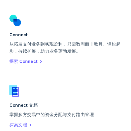
塞浦路斯
English
斯洛伐克
English
斯洛文尼亚
English
Italiano
Connect
泰国
ไทย
English
从拓展支付业务到实现盈利，只需数周而非数月。轻松起
希腊
步，持续扩展，助力业务蓬勃发展。
English
探索 Connect
西班牙
Español
English
新加坡
English
简体中文
新西兰
English
匈牙利
English
Connect 文档
意大利
掌握多方交易中的资金分配与支付路由管理
Italiano
English
印度
探索文档
English