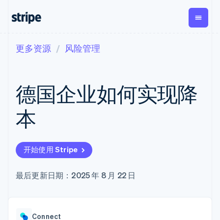
更多资源
风险管理
按企业阶段
文档
学习
支付
营收
资金管理
平台
易市
大型企业
Stripe 文档
博客
Payments
Billing
Treasury
初创企业
API 参考文档
客户案例
德国企业如何实现降
在线支付
经常性收入
Con
库与 SDK
指南
企业财务
Managed
Metronome
Stripe Apps
Payments
按用量计费
Global
平台
本
备案商家解决
Payouts
Subscriptions
Capi
按应用场景
方案
平
支持
向第三方
订阅管理
Payment links
客户
指南
智能体商务
打款
Invoicing
Trea
加密货币
获取支持
无代码支付
一次性或定期
Capital
开始使用 Stripe
平
电子商务
接受线上付款
管理支持方案
企业融资
Checkout
账单
嵌入
嵌入式金融
实施预建结账流程
专业服务
预构建支付界
Crypto
Tax
融服
财务自动化
构建平台或交易市场
最后更新日期：2025 年 8 月 22 日
钱包、稳
面
销售税和增值
Iss
全球化企业
管理订阅
定币发行
Elements
税自动化
实体
应用内支付
提供按用量计费
灵活的 UI 组件
和发卡基
Crypto
Revenue
虚拟
交易市场
发行稳定币支持的支付卡
Onramp
支付方式
Recognition
础设施
公司
资金管理
使用代理预配和管理服务
可嵌入的
Access to
会计自动化
Connect
平台