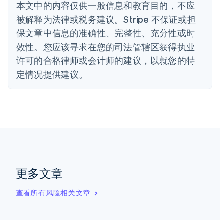
丹麦
本文中的内容仅供一般信息和教育目的，不应
English
被解释为法律或税务建议。Stripe 不保证或担
德国
保文章中信息的准确性、完整性、充分性或时
Deutsch
English
法国
效性。您应该寻求在您的司法管辖区获得执业
Français
English
许可的合格律师或会计师的建议，以就您的特
芬兰
定情况提供建议。
English
Svenska
荷兰
Nederlands
English
加拿大
English
Français
捷克
English
克罗地亚
English
Italiano
拉脱维亚
更多文章
English
立陶宛
查看所有风险相关文章
English
列支敦士登
Deutsch
English