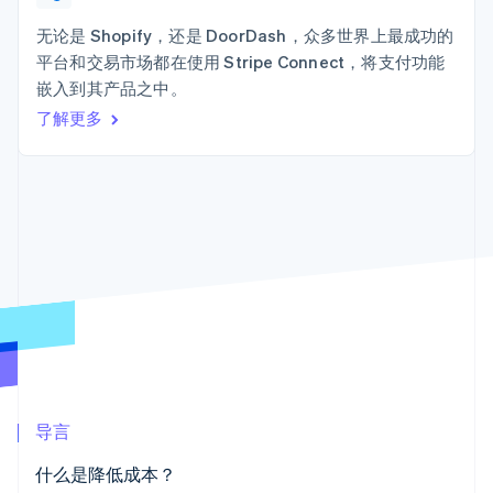
加密货币
125+
Stripe Sigma
产品路线图
SaaS
自定义报告
购买
Terminal
Sessions 年度大会
无论是 Shopify，还是 DoorDash，众多世界上最成功的
线下支付
Data Pipeline
招聘
平台和交易市场都在使用 Stripe Connect，将支付功能
数据同步
Authorization
资源
新闻编辑室
Boost
嵌入到其产品之中。
Stripe Press
支付成功率优
按行业
应用程序集成
了解更多
化
代码示例
Link
AI 企业
开发者博客
加速结账
创作者经济
API 状态
联系
Financial
游戏
Connections
酒店、旅游与休闲
联系销售
关联金融账户
保险
成为合作伙伴
数据
媒体与娱乐
非营利组织
专业服务
公共部门
零售
更多
Product roadmap
了解未来规划
生态系统
Radar
导言
欺诈防范
合作伙伴
Atlas
什么是降低成本？
Stripe App Marketplace
初创企业注册