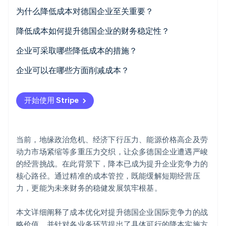
为什么降低成本对德国企业至关重要？
Climate
碳移除
全球挑战
降低成本如何提升德国企业的财务稳定性？
Identity
在线身份验证
德国面临的挑战
增加利润
企业可采取哪些降低成本的措施？
国内外市场的机遇
融资方案
成本透明化
企业可以在哪些方面削减成本？
增加流动性
改进流程
会计
开始使用 Stripe
Stripe Sessions 2026
韧性
有效利用资源
生产
了解 Stripe 如何为 AI 构建经济基础设施。
立即观看
运营效率
降低人事成本
采购
当前，地缘政治危机、经济下行压力、能源价格高企及劳
降低采购材料成本
人力资源 (HR)
动力市场紧缩等多重压力交织，让众多德国企业遭遇严峻
的经营挑战。在此背景下，降本已成为提升企业竞争力的
降低能源成本
安全性
核心路径。通过精准的成本管控，既能缓解短期经营压
完善营销和销售成本
扩展
力，更能为未来财务的稳健发展筑牢根基。
外包服务
本文详细阐释了成本优化对提升德国企业国际竞争力的战
略价值，并针对各业务环节提出了具体可行的降本实施方