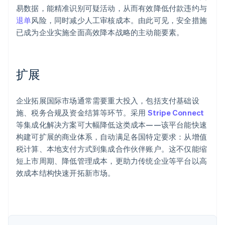
易数据，能精准识别可疑活动，从而有效降低付款违约与
退单
风险，同时减少人工审核成本。由此可见，安全措施
已成为企业实施全面高效降本战略的主动能要素。
阿联酋
English
爱尔兰
扩展
English
爱沙尼亚
English
企业拓展国际市场通常需要重大投入，包括支付基础设
奥地利
施、税务合规及资金结算等环节。采用
Stripe Connect
Deutsch
English
等集成化解决方案可大幅降低这类成本——该平台能快速
澳大利亚
构建可扩展的商业体系，自动满足各国特定要求：从增值
English
巴西
税计算、本地支付方式到集成合作伙伴账户。这不仅能缩
Português
English
短上市周期、降低管理成本，更助力传统企业等平台以高
保加利亚
效成本结构快速开拓新市场。
English
比利时
Nederlands
Français
Deutsch
English
波兰
English