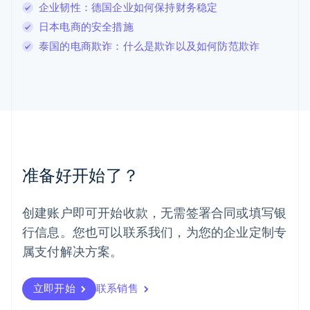
卢森堡
企业韧性：德国企业如何保持财务稳定
Français
Deutsch
English
日本电商的安全措施
罗马尼亚
泰国的电商欺诈：什么是欺诈以及如何防范欺诈
English
马尔他
English
马来西亚
English
简体中文
美国
English
Español
简体中文
墨西哥
Español
English
准备好开始了？
挪威
English
葡萄牙
创建账户即可开始收款，无需签署合同或填写银
Português
English
行信息。您也可以联系我们，为您的企业定制专
日本
日本語
English
属支付解决方案。
瑞典
Svenska
English
瑞士
立即开始
联系销售
Deutsch
Français
Italiano
English