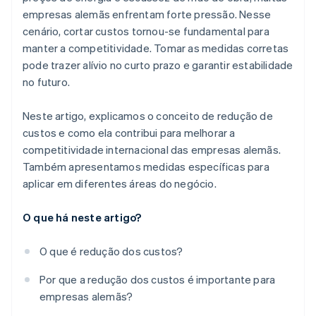
empresas alemãs enfrentam forte pressão. Nesse
Diminua os gastos com energia
Segurança
cenário, cortar custos tornou-se fundamental para
Otimize despesas de marketing e vendas
Expansão
manter a competitividade. Tomar as medidas corretas
pode trazer alívio no curto prazo e garantir estabilidade
Terceirize serviços
no futuro.
Estimule a consciência de custos na equipe
Neste artigo, explicamos o conceito de redução de
custos e como ela contribui para melhorar a
competitividade internacional das empresas alemãs.
Também apresentamos medidas específicas para
aplicar em diferentes áreas do negócio.
O que há neste artigo?
O que é redução dos custos?
Por que a redução dos custos é importante para
empresas alemãs?