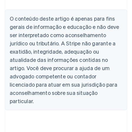
Alemanha
Deutsch
English
Austrália
O conteúdo deste artigo é apenas para fins
English
gerais de informação e educação e não deve
Áustria
ser interpretado como aconselhamento
Deutsch
English
Bélgica
jurídico ou tributário. A Stripe não garante a
Nederlands
Français
Deutsch
English
exatidão, integridade, adequação ou
Brasil
atualidade das informações contidas no
Português
English
Bulgária
artigo. Você deve procurar a ajuda de um
English
advogado competente ou contador
Canadá
English
Français
licenciado para atuar em sua jurisdição para
China continental
aconselhamento sobre sua situação
简体中文
English
Chipre
particular.
English
Croácia
English
Italiano
Dinamarca
English