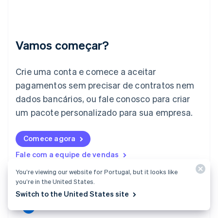
Índia
English
Irlanda
English
Vamos começar?
Itália
Italiano
English
Japão
Crie uma conta e comece a aceitar
日本語
English
pagamentos sem precisar de contratos nem
Letônia
dados bancários, ou fale conosco para criar
English
Liechtenstein
um pacote personalizado para sua empresa.
Deutsch
English
Lituânia
English
Comece agora
Luxemburgo
Fale com a equipe de vendas
Français
Deutsch
English
Malásia
You’re viewing our website for Portugal, but it looks like
English
简体中文
you’re in the United States.
Malta
Switch to the United States site
English
México
Español
English