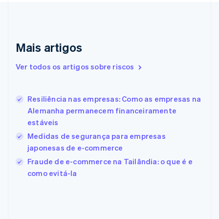
Emirados Árabes Unidos
English
Eslováquia
English
Mais artigos
Eslovênia
English
Italiano
Ver todos os artigos sobre riscos
Espanha
Español
English
Estados Unidos
Resiliência nas empresas: Como as empresas na
English
Español
简体中文
Estônia
Alemanha permanecem financeiramente
English
estáveis
Finlândia
Medidas de segurança para empresas
English
Svenska
França
japonesas de e-commerce
Français
English
Fraude de e-commerce na Tailândia: o que é e
Gibraltar
como evitá-la
English
Grécia
English
Hungria
English