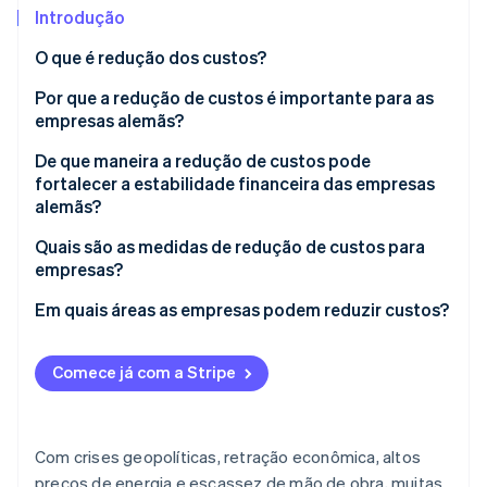
Veja o que está chegando
Introdução
Radar
Ecossistema
O que é redução dos custos?
Prevenção de fraudes
Por que a redução de custos é importante para as
Parceiros
Atlas
Stripe App Marketplace
empresas alemãs?
Incorporação de startups
Climate
Desafios globais
De que maneira a redução de custos pode
Remoção de carbono
fortalecer a estabilidade financeira das empresas
Desafios internos na Alemanha
alemãs?
Identity
Verificação de identidade
Oportunidades no mercado interno e externo
Aumento do lucro
Quais são as medidas de redução de custos para
empresas?
Opções do financiamento:
Seja transparente sobre os custos
Em quais áreas as empresas podem reduzir custos?
Aumento da liquidez
Aperfeiçoe processos
Contabilidade
Stripe Sessions 2026
Resiliência:
Comece já com a Stripe
Veja como a Stripe está construindo a infraestrutura econ
Use os recursos de forma eficiente
Produção
Assista agora
Eficiência operacional
Reduza custos com pessoal
Compras
Com crises geopolíticas, retração econômica, altos
Corte custos de materiais nas compras
Recursos humanos (RH)
preços de energia e escassez de mão de obra, muitas