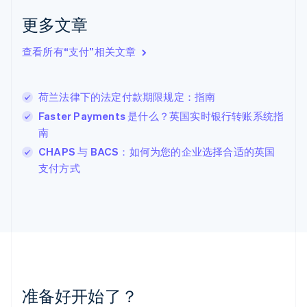
English
克罗地亚
更多文章
English
Italiano
拉脱维亚
查看所有“支付”相关文章
English
立陶宛
English
荷兰法律下的法定付款期限规定：指南
列支敦士登
Deutsch
English
Faster Payments 是什么？英国实时银行转账系统指
卢森堡
南
Français
Deutsch
English
CHAPS 与 BACS：如何为您的企业选择合适的英国
罗马尼亚
支付方式
English
马尔他
English
马来西亚
English
简体中文
美国
English
Español
简体中文
墨西哥
Español
English
准备好开始了？
挪威