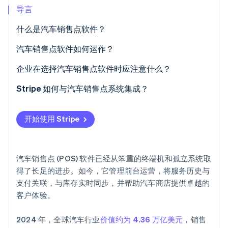
导言
Climate
碳移除
什么是汽车销售点软件？
Identity
汽车销售点软件如何运作？
在线身份验证
工单、估算和工作订单
企业在选择汽车销售点软件时应注意什么？
客户和车辆详细信息
库存管理
Stripe 如何与汽车销售点系统集成？
Stripe Sessions 2026
支付处理
服务流程
线下支付
了解 Stripe 如何为 AI 构建经济基础设施。
开始使用 Stripe
立即观看
系统集成
客户关系管理 (CRM)
支付方式
付款
统一的支付数据
汽车销售点 (POS) 软件已经从笨重的终端机和孤立系统取
可用性
安全性和速度
得了长足的进步。如今，它管理前台运营，将服务历史与
支付关联，与库存实时同步，并帮助汽车商店提供卓越的
报告
轻松集成
客户体验。
多地点支持
额外服务
2024 年，全球汽车行业
价值约为 4.36 万亿美元
，销售
系统集成