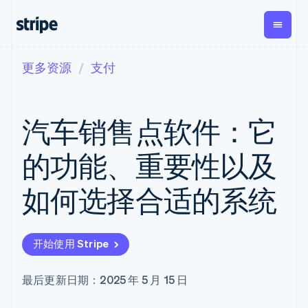
更多资源
支付
按企业阶段
文档
学习
支付
营收
资金管理
平台
易市
大型企业
Stripe 文档
博客
Payments
Billing
Treasury
初创企业
API 参考文档
客户案例
汽车销售点软件：它
在线支付
经常性收入
Con
库与 SDK
指南
企业财务
Managed
Metronome
Stripe Apps
Payments
按用量计费
Global
平台
的功能、重要性以及
备案商家解决
Payouts
Subscriptions
Capi
按应用场景
方案
平
支持
向第三方
订阅管理
Payment links
客户
如何选择合适的系统
指南
智能体商务
打款
Invoicing
Trea
加密货币
获取支持
无代码支付
一次性或定期
Capital
平
电子商务
接受线上付款
管理支持方案
企业融资
Checkout
账单
嵌入
嵌入式金融
实施预建结账流程
专业服务
预构建支付界
Crypto
Tax
融服
开始使用 Stripe
财务自动化
构建平台或交易市场
钱包、稳
面
销售税和增值
Iss
全球化企业
管理订阅
定币发行
Elements
税自动化
实体
应用内支付
提供按用量计费
灵活的 UI 组件
和发卡基
Crypto
Revenue
虚拟
最后更新日期：2025 年 5 月 15 日
交易市场
发行稳定币支持的支付卡
Onramp
支付方式
Recognition
础设施
公司
资金管理
使用代理预配和管理服务
可嵌入的
Access to
会计自动化
平台