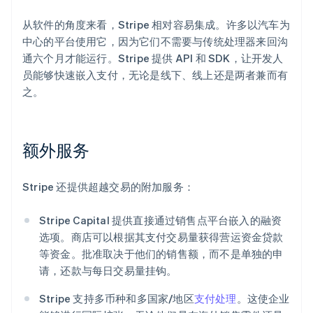
从软件的角度来看，Stripe 相对容易集成。许多以汽车为
中心的平台使用它，因为它们不需要与传统处理器来回沟
通六个月才能运行。Stripe 提供 API 和 SDK，让开发人
员能够快速嵌入支付，无论是线下、线上还是两者兼而有
之。
额外服务
Stripe 还提供超越交易的附加服务：
阿联酋
English
爱尔兰
Stripe Capital 提供直接通过销售点平台嵌入的融资
English
选项。商店可以根据其支付交易量获得营运资金贷款
爱沙尼亚
等资金。批准取决于他们的销售额，而不是单独的申
English
请，还款与每日交易量挂钩。
奥地利
Deutsch
English
Stripe 支持多币种和多国家/地区
支付处理
。这使企业
澳大利亚