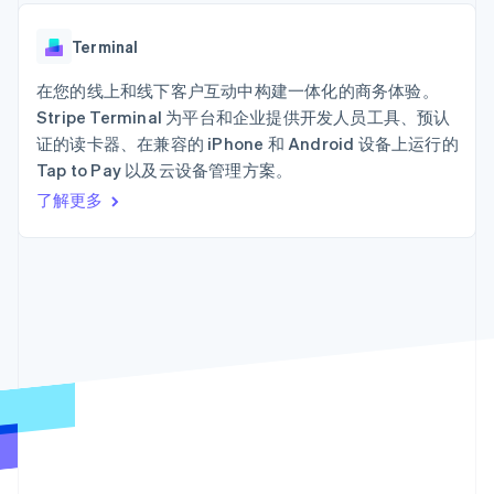
加密货币
125+
Stripe Sigma
产品路线图
SaaS
自定义报告
购买
Terminal
Sessions 年度大会
线下支付
Data Pipeline
Terminal
招聘
数据同步
Authorization
资源
新闻编辑室
Boost
在您的线上和线下客户互动中构建一体化的商务体验。
Stripe Press
支付成功率优
按行业
应用程序集成
Stripe Terminal 为平台和企业提供开发人员工具、预认
化
代码示例
证的读卡器、在兼容的 iPhone 和 Android 设备上运行的
Link
AI 企业
开发者博客
加速结账
Tap to Pay 以及云设备管理方案。
创作者经济
API 状态
联系
Financial
游戏
了解更多
Connections
酒店、旅游与休闲
联系销售
关联金融账户
保险
成为合作伙伴
数据
媒体与娱乐
非营利组织
专业服务
公共部门
零售
更多
Product roadmap
了解未来规划
生态系统
Radar
欺诈防范
合作伙伴
Atlas
Stripe App Marketplace
初创企业注册