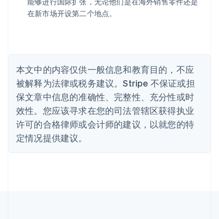
能够进行国际扩张，无论他们是在海外销售零件还是
English
巴西
在新市场开设第二个地点。
Português
English
保加利亚
English
比利时
Nederlands
Français
Deutsch
English
本文中的内容仅供一般信息和教育目的，不应
波兰
被解释为法律或税务建议。Stripe 不保证或担
English
丹麦
保文章中信息的准确性、完整性、充分性或时
English
效性。您应该寻求在您的司法管辖区获得执业
德国
Deutsch
English
许可的合格律师或会计师的建议，以就您的特
法国
定情况提供建议。
Français
English
芬兰
English
Svenska
荷兰
Nederlands
English
加拿大
English
Français
捷克