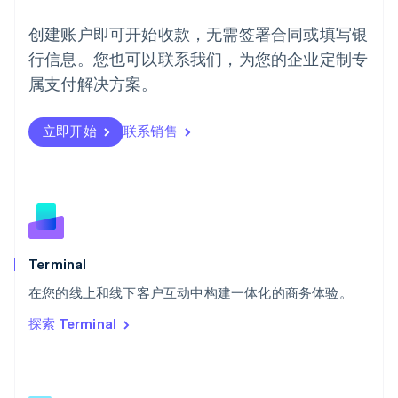
English
葡萄牙
创建账户即可开始收款，无需签署合同或填写银
Português
English
行信息。您也可以联系我们，为您的企业定制专
日本
日本語
English
属支付解决方案。
瑞典
Svenska
English
瑞士
立即开始
联系销售
Deutsch
Français
Italiano
English
塞浦路斯
English
斯洛伐克
English
斯洛文尼亚
English
Italiano
Terminal
泰国
ไทย
English
在您的线上和线下客户互动中构建一体化的商务体验。
希腊
探索 Terminal
English
西班牙
Español
English
新加坡