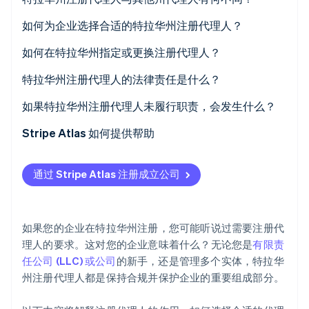
如何为企业选择合适的特拉华州注册代理人？
如何在特拉华州指定或更换注册代理人？
Stripe Sessions 2026
指定注册代理人
特拉华州注册代理人的法律责任是什么？
了解 Stripe 如何为 AI 构建经济基础设施。
立即观看
更换注册代理人
如果特拉华州注册代理人未履行职责，会发生什么？
Stripe Atlas 如何提供帮助
申请使用 Atlas 注册公司
通过 Stripe Atlas 注册成立公司
在获取雇主识别号 (EIN) 前开通收款和银行服务
无现金创始人股权认购
如果您的企业在特拉华州注册，您可能听说过需要注册代
自动提交 83 (b) 税务申报
理人的要求。这对您的企业意味着什么？无论您是
有限责
任公司 (LLC) 或公司
的新手，还是管理多个实体，特拉华
全球顶尖水准的公司法律文件
州注册代理人都是保持合规并保护企业的重要组成部分。
Stripe Payments 服务首年免费，更享价值 5 万美元的