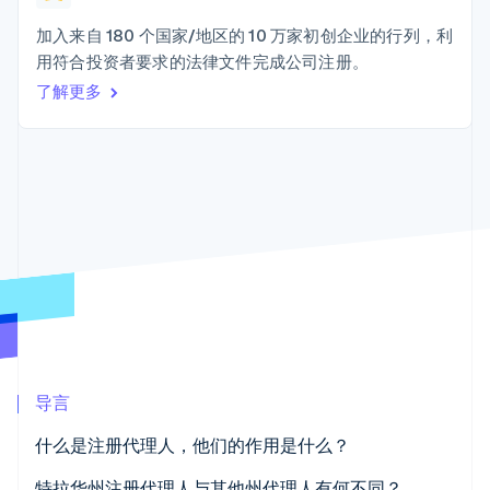
接入 125+ 种支
Stripe Sigma
产品路线图
SaaS
付方式
自定义报告
Sessions 年度大会
加入来自 180 个国家/地区的 10 万家初创企业的行列，利
Terminal
Data Pipeline
招聘
用符合投资者要求的法律文件完成公司注册。
线下支付
数据同步
资讯中心
Authorization
资源
了解更多
Stripe Press
Boost
按行业
支付成功率优
应用集成
化
AI 企业
代码示例
Link
创作者经济
开发者博客
联系
加速结账
游戏
API 状态
酒店、旅游与休闲
联系销售
保险
成为合作伙伴
媒体与娱乐
非营利组织
更多
专业服务
Product roadmap
公共部门
了解未来规划
零售
Radar
欺诈防范
导言
Atlas
生态系统
初创企业注册
什么是注册代理人，他们的作用是什么？
合作伙伴
Climate
Stripe App Marketplace
碳移除
特拉华州注册代理人与其他州代理人有何不同？