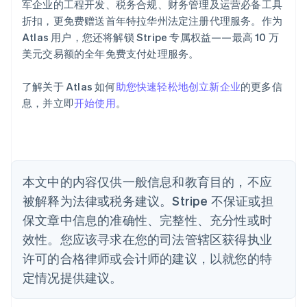
English
军企业的工程开发、税务合规、财务管理及运营必备工具
奥地利
折扣，更免费赠送首年特拉华州法定注册代理服务。作为
Deutsch
English
Atlas 用户，您还将解锁 Stripe 专属权益——最高 10 万
澳大利亚
美元交易额的全年免费支付处理服务。
English
巴西
Português
English
了解关于 Atlas 如何
助您快速轻松地创立新企业
的更多信
保加利亚
息，并立即
开始使用
。
English
比利时
Nederlands
Français
Deutsch
English
波兰
English
丹麦
本文中的内容仅供一般信息和教育目的，不应
English
被解释为法律或税务建议。Stripe 不保证或担
德国
保文章中信息的准确性、完整性、充分性或时
Deutsch
English
法国
效性。您应该寻求在您的司法管辖区获得执业
Français
English
许可的合格律师或会计师的建议，以就您的特
芬兰
定情况提供建议。
English
Svenska
荷兰