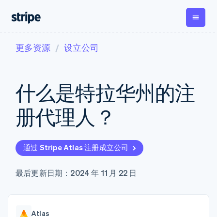
更多资源
设立公司
按企业阶段
文档
学习
支付
营收
资金管
平台
理
易市
大型企业
Stripe 文档
博客
Payments
Billing
初创企业
API 参考文档
客户案例
什么是特拉华州的注
在线支付
经常性收入
Global
Conn
库与 SDK
指南
Managed
Metronome
Payouts
Stripe Apps
Payments
按用量计费
平台
册代理人？
备案商家解决
Subscriptions
向第三
按应用场景
方案
方打款
支持
订阅管理
Payment links
Crypto
指南
智能体商务
Invoicing
钱包、
加密货币
获取支持
无代码支付
一次性或定期
通过 Stripe Atlas 注册成立公司
稳定币
电子商务
接受线上付款
托管支持方案
Checkout
账单
发行和
嵌入式金融
实施预置结账流程
专业服务
预构建支付界
Tax
发卡基
财务自动化
构建平台或交易市场
最后更新日期：2024 年 11 月 22 日
面
销售税和增值
础设施
全球化企业
管理订阅
Elements
税自动化
应用内支付
提供按用量计费
灵活的 UI 组件
Revenue
交易市场
发行稳定币支持的支付卡
Payment
Recognition
公司
资金管理
通过智能体配置和管理服
methods
会计自动化
Atlas
平台
务