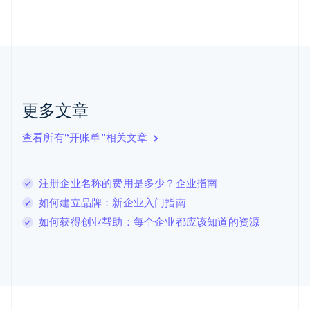
Nederlands
English
加拿大
English
Français
捷克
English
克罗地亚
English
Italiano
拉脱维亚
更多文章
English
立陶宛
查看所有“开账单”相关文章
English
列支敦士登
Deutsch
English
卢森堡
注册企业名称的费用是多少？企业指南
Français
Deutsch
English
如何建立品牌：新企业入门指南
罗马尼亚
如何获得创业帮助：每个企业都应该知道的资源
English
马尔他
English
马来西亚
English
简体中文
美国