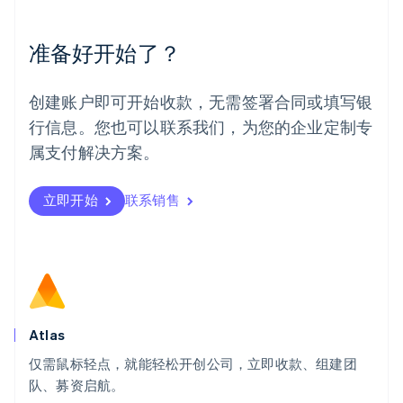
English
Español
简体中文
墨西哥
Español
English
准备好开始了？
挪威
English
葡萄牙
创建账户即可开始收款，无需签署合同或填写银
Português
English
行信息。您也可以联系我们，为您的企业定制专
日本
日本語
English
属支付解决方案。
瑞典
Svenska
English
瑞士
立即开始
联系销售
Deutsch
Français
Italiano
English
塞浦路斯
English
斯洛伐克
English
斯洛文尼亚
English
Italiano
Atlas
泰国
ไทย
English
仅需鼠标轻点，就能轻松开创公司，立即收款、组建团
希腊
队、募资启航。
English