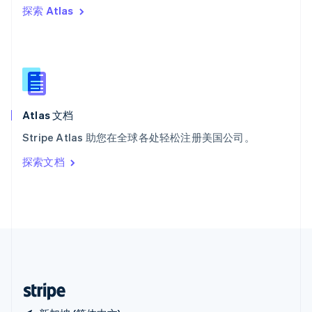
探索 Atlas
西班牙
Español
English
新加坡
English
简体中文
新西兰
English
匈牙利
English
Atlas 文档
意大利
Stripe Atlas 助您在全球各处轻松注册美国公司。
Italiano
English
印度
探索文档
English
英国
English
直布罗陀
English
中国内地
简体中文
English
中国香港特别行政区
English
简体中文