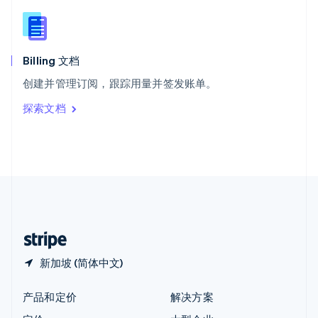
English
简体中文
新西兰
English
匈牙利
English
Billing 文档
意大利
创建并管理订阅，跟踪用量并签发账单。
Italiano
English
印度
探索文档
English
英国
English
直布罗陀
English
中国内地
简体中文
English
中国香港特别行政区
English
简体中文
新加坡 (简体中文)
产品和定价
解决方案