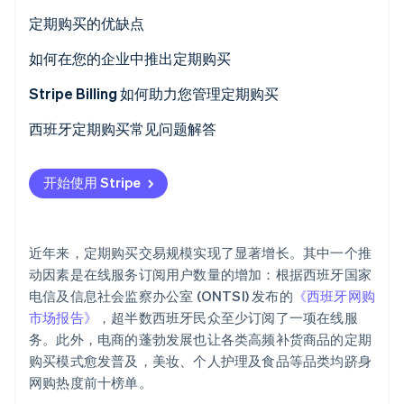
电商商店的定期购买业务
定期购买的优缺点
在线课程和教育平台
对公司的优势
如何在您的企业中推出定期购买
精选商品订阅盒
公司面临的劣势
Stripe Billing 如何助力您管理定期购买
Stripe Sessions 2026
了解 Stripe 如何为 AI 构建经济基础设施。
对客户的优点
西班牙定期购买常见问题解答
立即观看
对客户的缺点
若公司无法预先核算定期购买的总价，应当如何处理？
开始使用 Stripe
定期付款失败会产生哪些后果？
提供自动转为定期购买的免费试用服务是否合法？
近年来，定期购买交易规模实现了显著增长。其中一个推
动因素是在线服务订阅用户数量的增加：根据西班牙国家
电信及信息社会监察办公室 (ONTSI) 发布的
《西班牙网购
市场报告》
，超半数西班牙民众至少订阅了一项在线服
务。此外，电商的蓬勃发展也让各类高频补货商品的定期
购买模式愈发普及，美妆、个人护理及食品等品类均跻身
网购热度前十榜单。