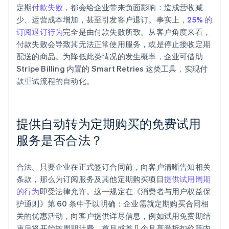
定期
付款失败
，都会给企业带来负面影响：造成营收减
少、运营成本增加，甚至引发客户退订。事实上，
25% 的
订阅退订行为
完全是由付款失败所致。从客户角度来看，
付款失败会导致其无法正常使用服务，或是停止接收定期
配送的商品。为降低此类情况的发生概率，企业可借助
Stripe Billing 内置的 Smart Retries 这类工具，实现付
款重试流程的自动化。
提供自动转为定期购买的免费试用
服务是否合法？
阿联酋
English
爱尔兰
合法。只要企业在正式签订合同前，向客户清晰告知相关
English
爱沙尼亚
条款，那么为订阅服务及其他定期购买项目
提供试用周期
English
的行为
即受法律允许。这一规定在《消费者与用户权益保
奥地利
护通则》第 60 条中予以明确：企业需就定期购买合同相
Deutsch
English
关的优惠活动，向客户提供详尽信息，例如试用免费期结
澳大利亚
束后将开始按周期计费、首月或首几个月享受折扣价等内