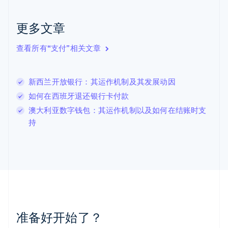
English
克罗地亚
English
Italiano
更多文章
拉脱维亚
English
查看所有“支付”相关文章
立陶宛
English
列支敦士登
新西兰开放银行：其运作机制及其发展动因
Deutsch
English
卢森堡
如何在西班牙退还银行卡付款
Français
Deutsch
English
澳大利亚数字钱包：其运作机制以及如何在结账时支
罗马尼亚
持
English
马尔他
English
马来西亚
English
简体中文
美国
English
Español
简体中文
墨西哥
Español
English
准备好开始了？
挪威