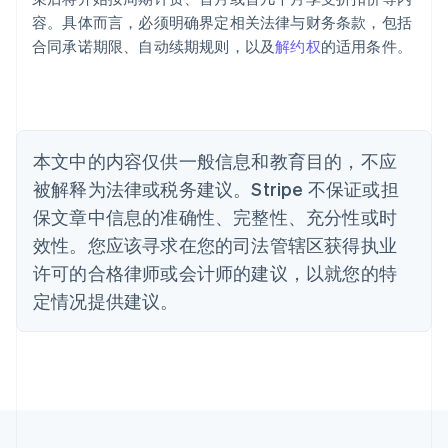
English
巴西
容。具体而言，必须明确界定相关法律与财务条款，包括
Português
English
合同承诺期限、自动续期规则，以及
解约权
的适用条件。
保加利亚
English
比利时
Nederlands
Français
Deutsch
English
波兰
本文中的内容仅供一般信息和教育目的，不应
English
丹麦
被解释为法律或税务建议。Stripe 不保证或担
English
保文章中信息的准确性、完整性、充分性或时
德国
效性。您应该寻求在您的司法管辖区获得执业
Deutsch
English
法国
许可的合格律师或会计师的建议，以就您的特
Français
English
定情况提供建议。
芬兰
English
Svenska
荷兰
Nederlands
English
加拿大
English
Français
捷克