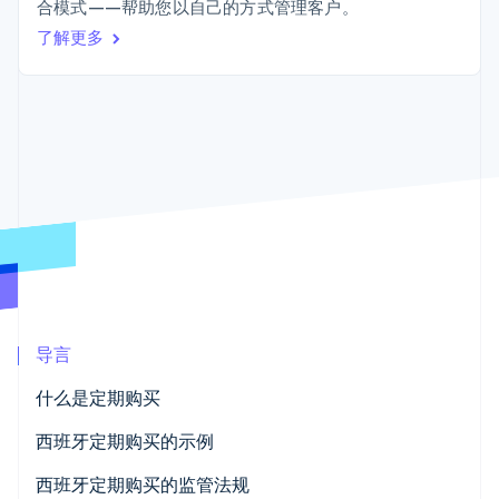
接入 125+ 种支
Stripe Sigma
合模式——帮助您以自己的方式管理客户。
产品路线图
SaaS
付方式
自定义报告
Sessions 年度大会
了解更多
Terminal
Data Pipeline
招聘
线下支付
数据同步
资讯中心
Authorization
资源
Stripe Press
Boost
按行业
支付成功率优
应用集成
化
AI 企业
代码示例
Link
创作者经济
开发者博客
联系
加速结账
游戏
API 状态
酒店、旅游与休闲
联系销售
保险
成为合作伙伴
媒体与娱乐
非营利组织
更多
专业服务
Product roadmap
公共部门
了解未来规划
零售
导言
Radar
欺诈防范
什么是定期购买
Atlas
生态系统
初创企业注册
西班牙定期购买的示例
合作伙伴
Climate
Stripe App Marketplace
基于订阅的服务
西班牙定期购买的监管法规
碳移除