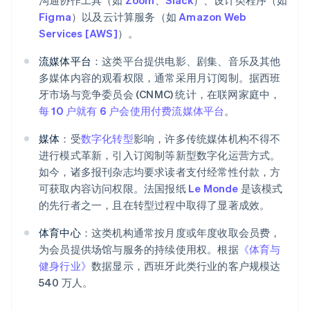
沟通协作工具（如
Zoom
、
Slack
）、设计类程序（如
Figma
）以及云计算服务（如
Amazon Web
Services [AWS]
）。
流媒体平台
：这类平台提供电影、剧集、音乐及其他
多媒体内容的观看权限，通常采用月订阅制。据西班
牙市场与竞争委员会 (CNMC) 统计，在联网家庭中，
每 10 户就有 6 户会使用付费流媒体平台
。
媒体
：受
数字化转型
影响，许多传统媒体机构不得不
进行模式革新，引入订阅制等新型数字化运营方式。
如今，诸多报刊杂志均要求读者支付经常性付款，方
可获取内容访问权限。法国报纸
Le Monde
是该模式
的先行者之一，且在转型过程中取得了显著成效。
体育中心
：这类机构通常按月度或年度收取会员费，
为会员提供场馆与服务的持续使用权。根据
《体育与
健身行业》
数据显示，西班牙此类行业的客户规模达
540 万人。