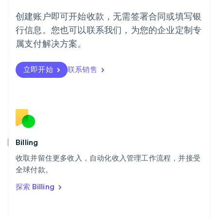
English
葡萄牙
创建账户即可开始收款，无需签署合同或填写银
Português
English
行信息。您也可以联系我们，为您的企业定制专
日本
日本語
English
属支付解决方案。
瑞典
Svenska
English
瑞士
立即开始
联系销售
Deutsch
Français
Italiano
English
塞浦路斯
English
斯洛伐克
English
斯洛文尼亚
English
Italiano
Billing
泰国
ไทย
English
收取并留住更多收入，自动化收入管理工作流程，并接受
希腊
全球付款。
English
探索 Billing
西班牙
Español
English
新加坡