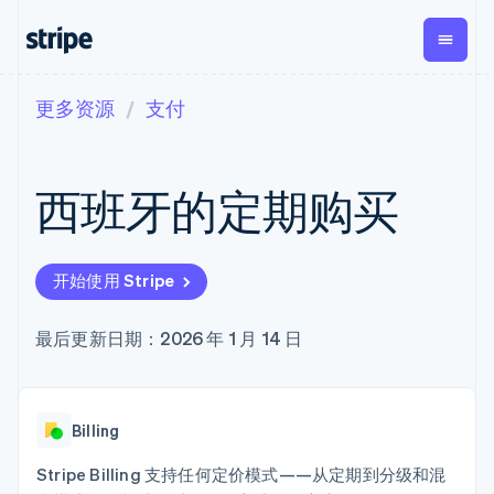
更多资源
支付
按企业阶段
文档
学习
支付
营收
资金管
平台
理
易市
大型企业
Stripe 文档
博客
Payments
Billing
初创企业
API 参考文档
客户案例
西班牙的定期购买
在线支付
经常性收入
Global
Conn
库与 SDK
指南
Managed
Metronome
Payouts
Stripe Apps
Payments
按用量计费
平台
备案商家解决
Subscriptions
向第三
按应用场景
方案
方打款
开始使用 Stripe
支持
订阅管理
Payment links
Crypto
指南
智能体商务
Invoicing
钱包、
加密货币
获取支持
无代码支付
一次性或定期
最后更新日期：2026 年 1 月 14 日
稳定币
电子商务
接受线上付款
托管支持方案
Checkout
账单
发行和
嵌入式金融
实施预置结账流程
专业服务
预构建支付界
Tax
发卡基
财务自动化
构建平台或交易市场
面
销售税和增值
础设施
全球化企业
管理订阅
Elements
税自动化
Billing
应用内支付
提供按用量计费
灵活的 UI 组件
Revenue
交易市场
发行稳定币支持的支付卡
Payment
Recognition
公司
资金管理
通过智能体配置和管理服
Stripe Billing 支持任何定价模式——从定期到分级和混
methods
会计自动化
平台
务