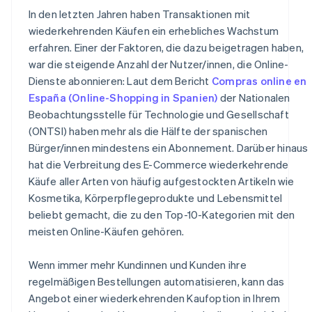
Was passiert, wenn eine wiederkehrende Zahlung
In den letzten Jahren haben Transaktionen mit
fehlschlägt?
wiederkehrenden Käufen ein erhebliches Wachstum
Ist es rechtmäßig, kostenlose Testversionen
erfahren. Einer der Faktoren, die dazu beigetragen haben,
anzubieten, die in wiederkehrende Käufe umgewandelt
war die steigende Anzahl der Nutzer/innen, die Online-
werden?
Dienste abonnieren: Laut dem Bericht
Compras online en
España (Online-Shopping in Spanien)
der Nationalen
Beobachtungsstelle für Technologie und Gesellschaft
(ONTSI) haben mehr als die Hälfte der spanischen
Bürger/innen mindestens ein Abonnement. Darüber hinaus
hat die Verbreitung des E-Commerce wiederkehrende
Käufe aller Arten von häufig aufgestockten Artikeln wie
Kosmetika, Körperpflegeprodukte und Lebensmittel
beliebt gemacht, die zu den Top-10-Kategorien mit den
meisten Online-Käufen gehören.
Wenn immer mehr Kundinnen und Kunden ihre
regelmäßigen Bestellungen automatisieren, kann das
Angebot einer wiederkehrenden Kaufoption in Ihrem