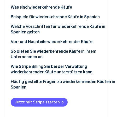
Betrugsprävention
Ecosystem
Was sind wiederkehrende Käufe
Atlas
Start-up-Gründung
Partner
Beispiele für wiederkehrende Käufe in Spanien
Stripe App-Marktplatz
Climate
Dienstleistungen auf Abo-Basis
Welche Vorschriften für wiederkehrende Käufe in
CO₂-Entnahme
Spanien gelten
Identity
Wiederkehrende Käufe in E-Commerce-Shops
Online-Identitätsprüfung
Vor- und Nachteile wiederkehrender Käufe
Abonnement-Boxen mit kuratierten Artikeln
Vorteile für Unternehmen
So bieten Sie wiederkehrende Käufe in Ihrem
Unternehmen an
Nachteile für Unternehmen
Wie Stripe Billing Sie bei der Verwaltung
Vorteile für Kundinnen und Kunden
Stripe-Sessions 2026
wiederkehrender Käufe unterstützen kann
Erfahren Sie, wie Stripe Lösungen für die Wir
Nachteile für Kundinnen und Kunden
Jetzt ansehen
Häufig gestellte Fragen zu wiederkehrenden Käufen in
Spanien
Was sollte ein Unternehmen tun, wenn es den
Gesamtpreis eines wiederkehrenden Kaufs nicht im
Jetzt mit Stripe starten
Voraus berechnen kann?