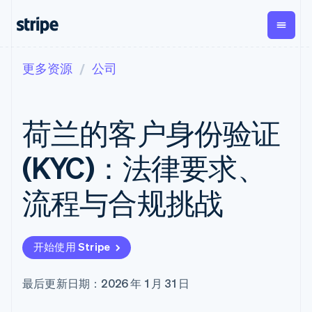
更多资源
公司
按企业阶段
文档
学习
支付
营收
资金管
平台
理
易市
大型企业
Stripe 文档
博客
Payments
Billing
初创企业
API 参考文档
客户案例
荷兰的客户身份验证
在线支付
经常性收入
Global
Conn
库与 SDK
指南
Managed
Metronome
Payouts
Stripe Apps
Payments
按用量计费
平台
(KYC)：法律要求、
备案商家解决
Subscriptions
向第三
按应用场景
方案
方打款
支持
订阅管理
Payment links
Crypto
流程与合规挑战
指南
智能体商务
Invoicing
钱包、
加密货币
获取支持
无代码支付
一次性或定期
稳定币
电子商务
接受线上付款
托管支持方案
Checkout
账单
发行和
嵌入式金融
实施预置结账流程
专业服务
预构建支付界
Tax
发卡基
开始使用 Stripe
财务自动化
构建平台或交易市场
面
销售税和增值
础设施
全球化企业
管理订阅
Elements
税自动化
应用内支付
提供按用量计费
灵活的 UI 组件
Revenue
最后更新日期：2026 年 1 月 31 日
交易市场
发行稳定币支持的支付卡
支付方式
Recognition
公司
资金管理
通过智能体配置和管理服
支持 125 种以
会计自动化
平台
务