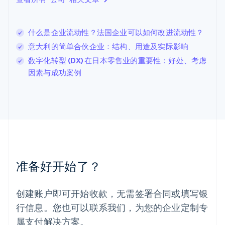
立陶宛
English
列支敦士登
什么是企业流动性？法国企业可以如何改进流动性？
Deutsch
English
卢森堡
意大利的简单合伙企业：结构、用途及实际影响
Français
Deutsch
English
数字化转型 (DX) 在日本零售业的重要性：好处、考虑
罗马尼亚
因素与成功案例
English
马尔他
English
马来西亚
English
简体中文
美国
English
Español
简体中文
墨西哥
Español
English
准备好开始了？
挪威
English
葡萄牙
创建账户即可开始收款，无需签署合同或填写银
Português
English
行信息。您也可以联系我们，为您的企业定制专
日本
日本語
English
属支付解决方案。