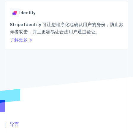
上
Stripe Sigma
产品路线图
SaaS
自定义报告
Terminal
Sessions 年度大会
线下支付
Data Pipeline
Identity
招聘
数据同步
Authorization
资讯中心
Boost
资源
Stripe Identity 可让您程序化地确认用户的身份，防止欺
Stripe Press
支付成功率优
按行业
诈者攻击，并且更容易让合法用户通过验证。
化
应用集成
了解更多
Link
AI 企业
代码示例
加速结账
创作者经济
开发者博客
联系
游戏
API 状态
酒店、旅游与休闲
联系销售
保险
成为合作伙伴
媒体与娱乐
更多
非营利组织
Product roadmap
专业服务
了解未来规划
公共部门
零售
Radar
欺诈防范
Atlas
初创企业注册
生态系统
Climate
合作伙伴
导言
碳移除
Stripe App Marketplace