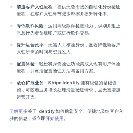
加速客户入驻流程：
提供无缝衔接的自动化身份验证
流程，在客户入驻环节减少摩擦并提升转化率。
降低欺诈风险：
运用高级欺诈检测能力，识别并阻止
恶意行为者创建账户或进行欺诈交易。
提升运营效率：
无需人工核验身份，显著降低新客户
阿联酋
入驻所需的时间与资源投入。
English
爱尔兰
配置体验：
轻松将身份验证功能集成入现有用户体验
English
流程，并灵活配置验证方法与备用方案。
爱沙尼亚
English
放心扩展业务：
Stripe Identity 拥有稳健的基础设
奥地利
施，可随着业务增长处理海量验证请求，且无需增加
Deutsch
English
运营开支。
澳大利亚
English
巴西
了解更多
关于 Identity 如何助您安全、便捷地吸纳客户入
Português
English
驻的信息，或立即
开始使用
。
保加利亚
English