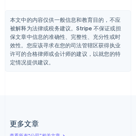
比利时
Nederlands
Français
Deutsch
English
波兰
本文中的内容仅供一般信息和教育目的，不应
English
丹麦
被解释为法律或税务建议。Stripe 不保证或担
English
保文章中信息的准确性、完整性、充分性或时
德国
效性。您应该寻求在您的司法管辖区获得执业
Deutsch
English
法国
许可的合格律师或会计师的建议，以就您的特
Français
English
定情况提供建议。
芬兰
English
Svenska
荷兰
Nederlands
English
加拿大
English
Français
捷克
English
克罗地亚
English
Italiano
更多文章
拉脱维亚
English
查看所有“公司”相关文章