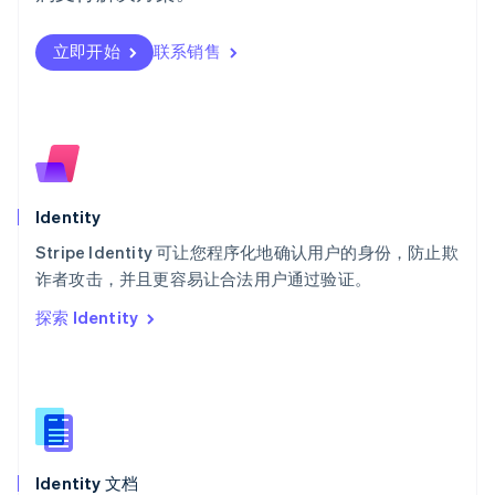
瑞典
Svenska
English
瑞士
立即开始
联系销售
Deutsch
Français
Italiano
English
塞浦路斯
English
斯洛伐克
English
斯洛文尼亚
English
Italiano
Identity
泰国
ไทย
English
Stripe Identity 可让您程序化地确认用户的身份，防止欺
希腊
诈者攻击，并且更容易让合法用户通过验证。
English
探索 Identity
西班牙
Español
English
新加坡
English
简体中文
新西兰
English
匈牙利
English
Identity 文档