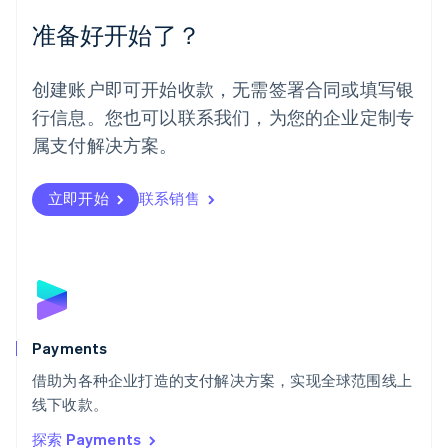
Español
English
准备好开始了？
挪威
English
葡萄牙
创建账户即可开始收款，无需签署合同或填写银
Português
English
行信息。您也可以联系我们，为您的企业定制专
日本
日本語
English
属支付解决方案。
瑞典
Svenska
English
瑞士
立即开始
联系销售
Deutsch
Français
Italiano
English
塞浦路斯
English
斯洛伐克
English
斯洛文尼亚
English
Italiano
Payments
泰国
ไทย
English
借助为各种企业打造的支付解决方案，实现全球范围线上
希腊
线下收款。
English
探索 Payments
西班牙