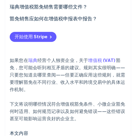
增值税豁免销售类型
瑞典增值税豁免销售需要哪些文件？
基于营业额的豁免
豁免销售应如何在增值税申报表中报告？
Stripe Sessions 2026
开始使用 Stripe
了解 Stripe 如何为 AI 构建经济基础设施。
立即观看
如果您在
瑞典
经营个人独资企业，关于
增值税 (VAT)
豁
免，您可能会听到相互矛盾的建议。规则其实很明确——
只要您知道去哪里查阅——但要正确应用这些规则，就需
要理解豁免在不同行业、收入水平和跨境交易中的具体运
作机制。
下文将说明哪些情况符合增值税豁免条件、小微企业豁免
何时适用、如何规范记录以及如何避免错误——这些错误
甚至可能影响运营良好的企业主。
本文内容