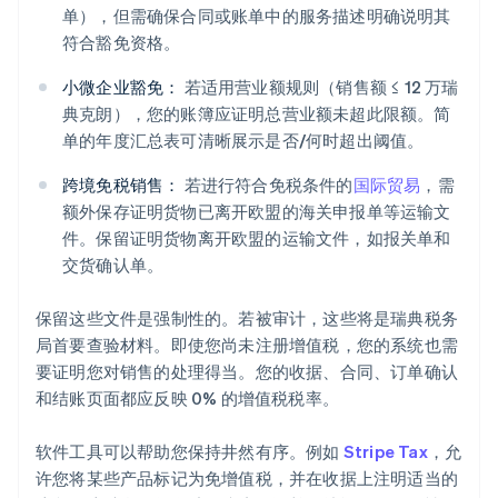
单），但需确保合同或账单中的服务描述明确说明其
符合豁免资格。
小微企业豁免：
若适用营业额规则（销售额 ≤ 12 万瑞
典克朗），您的账簿应证明总营业额未超此限额。简
单的年度汇总表可清晰展示是否/何时超出阈值。
跨境免税销售：
若进行符合免税条件的
国际贸易
，需
额外保存证明货物已离开欧盟的海关申报单等运输文
件。保留证明货物离开欧盟的运输文件，如报关单和
交货确认单。
保留这些文件是强制性的。若被审计，这些将是瑞典税务
局首要查验材料。即使您尚未注册增值税，您的系统也需
要证明您对销售的处理得当。您的收据、合同、订单确认
和结账页面都应反映 0% 的增值税税率。
软件工具可以帮助您保持井然有序。例如
Stripe Tax
，允
许您将某些产品标记为免增值税，并在收据上注明适当的