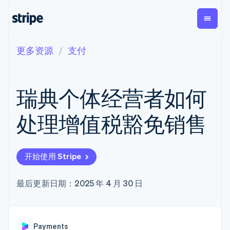
更多资源
支付
按企业阶段
文档
学习
支付
营收
资金管
平台
理
易市
大型企业
Stripe 文档
博客
Payments
Billing
初创企业
API 参考文档
客户案例
瑞典个体经营者如何
在线支付
经常性收入
Global
Conn
库与 SDK
指南
Managed
Metronome
Payouts
Stripe Apps
Payments
按用量计费
平台
处理增值税豁免销售
备案商家解决
Subscriptions
向第三
按应用场景
方案
方打款
支持
订阅管理
Payment links
Crypto
指南
智能体商务
Invoicing
钱包、
加密货币
获取支持
无代码支付
一次性或定期
开始使用 Stripe
稳定币
电子商务
接受线上付款
托管支持方案
Checkout
账单
发行和
嵌入式金融
实施预置结账流程
专业服务
预构建支付界
Tax
发卡基
财务自动化
构建平台或交易市场
最后更新日期：2025 年 4 月 30 日
面
销售税和增值
础设施
全球化企业
管理订阅
Elements
税自动化
应用内支付
提供按用量计费
灵活的 UI 组件
Revenue
交易市场
发行稳定币支持的支付卡
Payment
Recognition
公司
资金管理
通过智能体配置和管理服
methods
会计自动化
Payments
平台
务