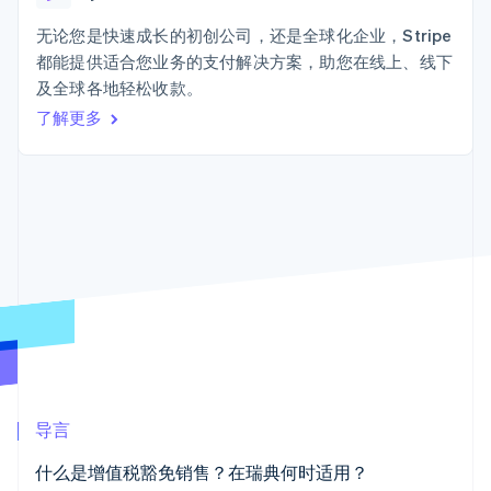
接入 125+ 种支
Stripe Sigma
产品路线图
SaaS
付方式
自定义报告
Sessions 年度大会
无论您是快速成长的初创公司，还是全球化企业，Stripe
Terminal
Data Pipeline
招聘
都能提供适合您业务的支付解决方案，助您在线上、线下
线下支付
数据同步
资讯中心
Authorization
资源
及全球各地轻松收款。
Stripe Press
Boost
按行业
了解更多
支付成功率优
应用集成
化
AI 企业
代码示例
Link
创作者经济
开发者博客
联系
加速结账
游戏
API 状态
酒店、旅游与休闲
联系销售
保险
成为合作伙伴
媒体与娱乐
非营利组织
更多
专业服务
Product roadmap
公共部门
了解未来规划
零售
Radar
欺诈防范
Atlas
生态系统
初创企业注册
导言
合作伙伴
Climate
什么是增值税豁免销售？在瑞典何时适用？
Stripe App Marketplace
碳移除