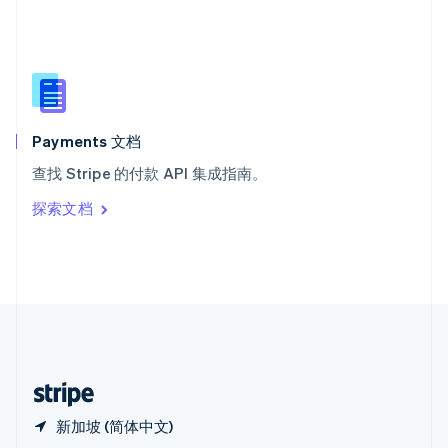
Español
English
新加坡
English
简体中文
新西兰
English
匈牙利
English
Payments 文档
意大利
查找 Stripe 的付款 API 集成指南。
Italiano
English
印度
探索文档
English
英国
English
直布罗陀
English
中国内地
简体中文
English
中国香港特别行政区
English
简体中文
新加坡 (简体中文)