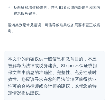
Deutsch
English
反向征税增值税销售，包括 B2B 欧盟内部销售和国内
澳大利亚
建筑服务销售。
English
巴西
Português
English
混淆类别是常见错误，可能导致瑞典税务局要求更正或质
保加利亚
询。
English
比利时
Nederlands
Français
Deutsch
English
波兰
English
丹麦
本文中的内容仅供一般信息和教育目的，不应
English
被解释为法律或税务建议。Stripe 不保证或担
德国
保文章中信息的准确性、完整性、充分性或时
Deutsch
English
法国
效性。您应该寻求在您的司法管辖区获得执业
Français
English
许可的合格律师或会计师的建议，以就您的特
芬兰
定情况提供建议。
English
Svenska
荷兰
Nederlands
English
加拿大