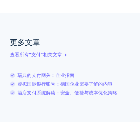
English
Français
捷克
English
克罗地亚
English
Italiano
拉脱维亚
更多文章
English
立陶宛
查看所有“支付”相关文章
English
列支敦士登
Deutsch
English
卢森堡
瑞典的支付网关：企业指南
Français
Deutsch
English
虚拟国际银行账号：德国企业需要了解的内容
罗马尼亚
酒店支付系统解读：安全、便捷与成本优化策略
English
马尔他
English
马来西亚
English
简体中文
美国
English
Español
简体中文
墨西哥