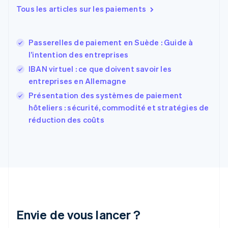
Español
English
Tous les articles sur les paiements
Estonie
English
États-Unis
Passerelles de paiement en Suède : Guide à
English
Español
简体中文
l’intention des entreprises
Finlande
English
Svenska
IBAN virtuel : ce que doivent savoir les
France
entreprises en Allemagne
Français
English
Présentation des systèmes de paiement
Gibraltar
English
hôteliers : sécurité, commodité et stratégies de
Grèce
réduction des coûts
English
Hongrie
English
Inde
English
Irlande
English
Italie
Italiano
English
Envie de vous lancer ?
Japon