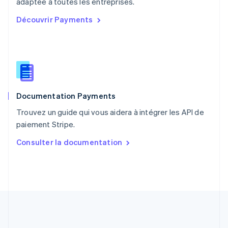
English
adaptée à toutes les entreprises.
Portugal
Découvrir Payments
Português
English
R.A.S. de Hong Kong, Chine
English
简体中文
République tchèque
English
Roumanie
English
Documentation Payments
Royaume-Uni
English
Trouvez un guide qui vous aidera à intégrer les API de
Singapour
paiement Stripe.
English
简体中文
Slovaquie
Consulter la documentation
English
Slovénie
English
Italiano
Suède
Svenska
English
Suisse
Deutsch
Français
Italiano
English
Thaïlande