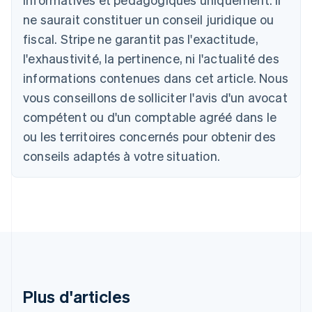
English
ne saurait constituer un conseil juridique ou
Autriche
Deutsch
English
fiscal. Stripe ne garantit pas l'exactitude,
Belgique
l'exhaustivité, la pertinence, ni l'actualité des
Nederlands
Français
Deutsch
English
Brésil
informations contenues dans cet article. Nous
Português
English
vous conseillons de solliciter l'avis d'un avocat
Bulgarie
compétent ou d'un comptable agréé dans le
English
Canada
ou les territoires concernés pour obtenir des
English
Français
conseils adaptés à votre situation.
Chine continentale
简体中文
English
Chypre
English
Croatie
English
Italiano
Danemark
English
Émirats arabes unis
English
Plus d'articles
Espagne