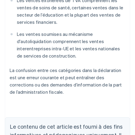
Les ventes exonérées de TVA comprennent les
ventes de soins de santé, certaines ventes dans le
secteur de l’éducation et la plupart des ventes de
services financiers.
Les ventes soumises au mécanisme
d'autoliquidation comprennent les ventes
interentreprises intra-UE et les ventes nationales
de services de construction.
La confusion entre ces catégories dans la déclaration
est une erreur courante et peut entraîner des
corrections ou des demandes d’information de la part
de l’administration fiscale.
Allemagne
Le contenu de cet article est fourni à des fins
Deutsch
English
Australie
informatives et pédagogiques uniquement. Il