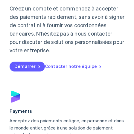
日本語
English
Créez un compte et commencez à accepter
Lettonie
English
des paiements rapidement, sans avoir à signer
Liechtenstein
de contrat ni à fournir vos coordonnées
Deutsch
English
Lituanie
bancaires. N'hésitez pas à nous contacter
English
pour discuter de solutions personnalisées pour
Luxembourg
votre entreprise.
Français
Deutsch
English
Malaisie
English
简体中文
Démarrer
Contacter notre équipe
Malte
English
Mexique
Español
English
Norvège
English
Nouvelle-Zélande
English
Payments
Pays-Bas
Acceptez des paiements en ligne, en personne et dans
Nederlands
English
le monde entier, grâce à une solution de paiement
Pologne