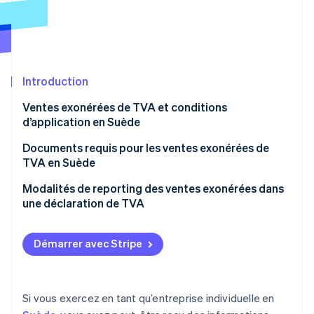
Découvrez les prochaines évolutions
Commerce en ligne
Radar
Prévention de la fraude
Écosystème
Atlas
Constitution de start-up
Introduction
Partenaires
Climate
Stripe App Marketplace
Ventes exonérées de TVA et conditions
Élimination du carbone
d’application en Suède
Identity
Vérification de l'identité
Types de ventes exonérées de TVA
Documents requis pour les ventes exonérées de
TVA en Suède
Exonération basée sur le chiffre d’affaires
Modalités de reporting des ventes exonérées dans
une déclaration de TVA
Stripe Sessions 2026
Découvrez comment Stripe construit l’infrastructure écono
Démarrer avec Stripe
Regarder la vidéo
Si vous exercez en tant qu’entreprise individuelle en