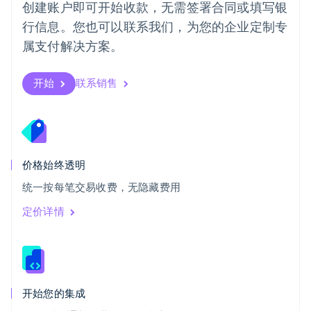
创建账户即可开始收款，无需签署合同或填写银
Svenska
English
瑞士
行信息。您也可以联系我们，为您的企业定制专
Deutsch
Français
Italiano
English
属支付解决方案。
塞浦路斯
English
斯洛伐克
开始
联系销售
English
斯洛文尼亚
English
Italiano
泰国
ไทย
English
希腊
价格始终透明
English
统一按每笔交易收费，无隐藏费用
西班牙
Español
English
定价详情
新加坡
English
简体中文
新西兰
English
匈牙利
English
开始您的集成
意大利