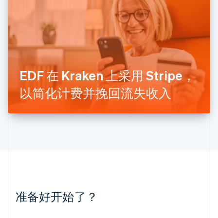
English
列支敦士登
Deutsch
English
卢森堡
Français
Deutsch
English
罗马尼亚
English
EDF 在 Kraken 上采用 Stripe，
马尔他
English
以简化计费并挽回流失收入
马来西亚
English
简体中文
美国
English
Español
简体中文
墨西哥
Español
English
挪威
English
葡萄牙
Português
English
准备好开始了？
日本
日本語
English
瑞典