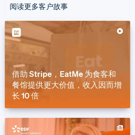
Nederlands
Français
Deutsch
English
阅读更多客户故事
波兰
English
丹麦
English
德国
Deutsch
English
法国
Français
English
芬兰
English
Svenska
借助 Stripe，EatMe 为食客和
荷兰
Nederlands
English
餐馆提供更大价值，收入因而增
加拿大
English
Français
长 10 倍
捷克
English
克罗地亚
English
Italiano
拉脱维亚
English
立陶宛