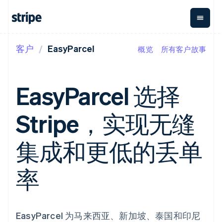
客户
EasyParcel
概览
所有客户故事
按企业阶段
文档
学习
支付
营收
资金管
平台
理
易市
大型企业
Stripe 文档
博客
Payments
Billing
初创企业
API 参考文档
客户案例
EasyParcel 选择
在线支付
经常性收入
Global
Conn
库与 SDK
指南
Managed
Metronome
Payouts
Stripe Apps
Payments
按用量计费
平台
Stripe，实现无缝
备案商家解决
Subscriptions
向第三
按应用场景
方案
方打款
支持
订阅管理
Payment links
Crypto
指南
智能体商务
集成和更低的丢单
Invoicing
钱包、
加密货币
获取支持
无代码支付
一次性或定期
稳定币
电子商务
接受线上付款
托管支持方案
Checkout
账单
发行和
嵌入式金融
实施预置结账流程
专业服务
率
预构建支付界
Tax
发卡基
财务自动化
构建平台或交易市场
面
销售税和增值
础设施
全球化企业
管理订阅
Elements
税自动化
应用内支付
提供按用量计费
灵活的 UI 组件
Revenue
交易市场
发行稳定币支持的支付卡
支付方式
Recognition
公司
资金管理
通过智能体配置和管理服
EasyParcel 为马来西亚、新加坡、泰国和印尼
支持 125 种以
会计自动化
平台
务