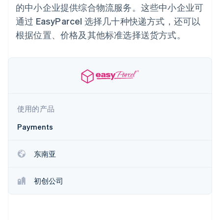
上
Stripe Sigma
产品路线图
的中小企业提供综合物流服务。这些中小企业可
SaaS
自定义报告
Terminal
Sessions 年度大会
通过 EasyParcel 选择几十种快递方式，还可以
线下支付
Data Pipeline
招聘
数据同步
Authorization
资讯中心
根据位置、价格及其他标准选择送货方式。
Boost
资源
Stripe Press
支付成功率优
按行业
化
应用集成
Link
AI 企业
代码示例
加速结账
创作者经济
开发者博客
联系
游戏
API 状态
酒店、旅游与休闲
联系销售
保险
成为合作伙伴
使用的产品
媒体与娱乐
更多
非营利组织
Product roadmap
Payments
专业服务
了解未来规划
公共部门
零售
Radar
东南亚
欺诈防范
Atlas
初创公司
初创企业注册
生态系统
Climate
合作伙伴
碳移除
Stripe App Marketplace