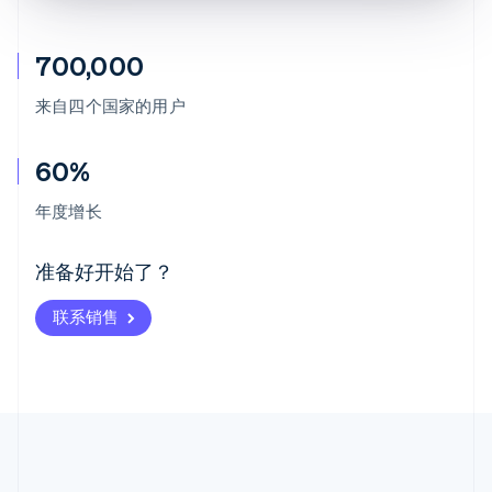
700,000
来自四个国家的用户
60%
阿联酋
English
年度增长
爱尔兰
English
爱沙尼亚
准备好开始了？
English
奥地利
联系销售
Deutsch
English
澳大利亚
English
巴西
Português
English
保加利亚
English
比利时