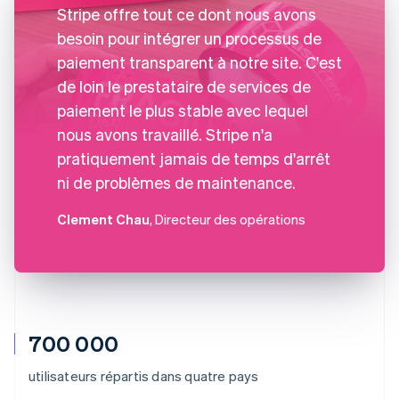
Stripe offre tout ce dont nous avons
besoin pour intégrer un processus de
paiement transparent à notre site. C'est
de loin le prestataire de services de
paiement le plus stable avec lequel
nous avons travaillé. Stripe n'a
pratiquement jamais de temps d'arrêt
ni de problèmes de maintenance.
Clement Chau
, Directeur des opérations
700 000
utilisateurs répartis dans quatre pays