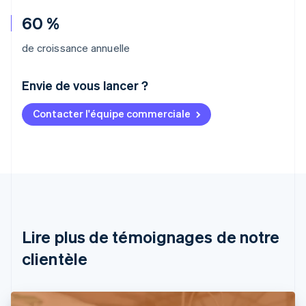
60 %
de croissance annuelle
Envie de vous lancer ?
Contacter l'équipe commerciale
Allemagne
Deutsch
English
Australie
English
Autriche
Deutsch
English
Belgique
Nederlands
Français
Deutsch
English
Brésil
Lire plus de témoignages de notre
Português
English
clientèle
Bulgarie
English
Canada
English
Français