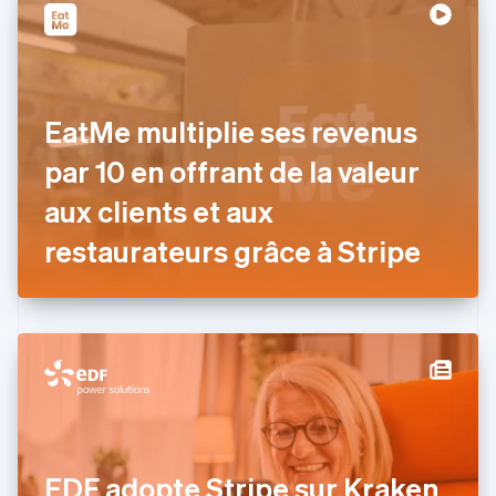
Chine continentale
简体中文
English
Chypre
English
Croatie
English
Italiano
EatMe multiplie ses revenus
Danemark
par 10 en offrant de la valeur
English
Émirats arabes unis
aux clients et aux
English
Espagne
restaurateurs grâce à Stripe
Español
English
Estonie
English
États-Unis
English
Español
简体中文
Finlande
English
Svenska
France
Français
English
Gibraltar
EDF adopte Stripe sur Kraken
English