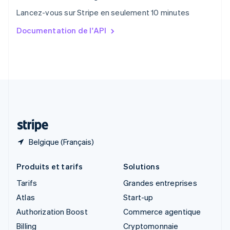
Singapour
Lancez-vous sur Stripe en seulement 10 minutes
English
简体中文
Slovaquie
Documentation de l'API
English
Slovénie
English
Italiano
Suède
Svenska
English
Suisse
Deutsch
Français
Italiano
English
Thaïlande
ไทย
English
Belgique (Français)
Produits et tarifs
Solutions
Tarifs
Grandes entreprises
Atlas
Start-up
Authorization Boost
Commerce agentique
Billing
Cryptomonnaie