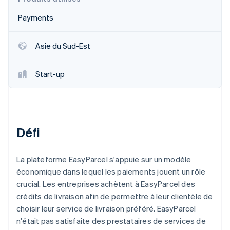
Découvrez les prochaines évolutions
Commerce en ligne
Payments
Radar
Prévention de la fraude
Écosystème
Asie du Sud-Est
Atlas
Constitution de start-up
Partenaires
Climate
Start-up
Stripe App Marketplace
Élimination du carbone
Identity
Vérification de l'identité
Défi
La plateforme EasyParcel s'appuie sur un modèle
Stripe Sessions 2026
économique dans lequel les paiements jouent un rôle
Découvrez comment Stripe construit l’infrastructure écono
crucial. Les entreprises achètent à EasyParcel des
Regarder la vidéo
crédits de livraison afin de permettre à leur clientèle de
choisir leur service de livraison préféré. EasyParcel
n'était pas satisfaite des prestataires de services de