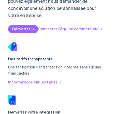
pouvez également nous demander de
Malte
concevoir une solution personnalisée pour
English
Mexique
votre entreprise.
Español
English
Norvège
English
Démarrer
Contacter l'équipe commerciale
Nouvelle-Zélande
English
Pays-Bas
Nederlands
English
Pologne
English
Des tarifs transparents
Portugal
Une tarification par transaction intégrée sans aucuns
Português
English
frais cachés
R.A.S. de Hong Kong, Chine
English
简体中文
Informations sur les tarifs
République tchèque
English
Roumanie
English
Royaume-Uni
English
Démarrez votre intégration