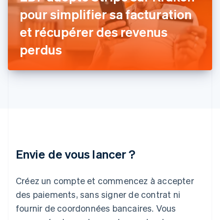
Grèce
pour simplifier sa facturation
English
Hongrie
et récupérer des revenus
English
Inde
perdus
English
Irlande
English
Italie
Italiano
English
Japon
日本語
English
Lettonie
English
Liechtenstein
Envie de vous lancer ?
Deutsch
English
Lituanie
English
Créez un compte et commencez à accepter
Luxembourg
des paiements, sans signer de contrat ni
Français
Deutsch
English
Malaisie
fournir de coordonnées bancaires. Vous
English
简体中文