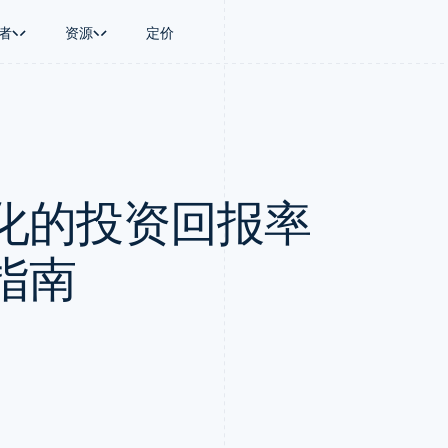
者
资源
定价
景
指南
按行业
公司
资金管理
平台和交易市
商务
持
接受线上付款
AI 企业
产品路线图
Global Payouts
Connect
币
持方案
实施预置结账流程
创作者经济
Sessions 年度大会
向第三方打款
平台支付
务
务
构建平台或交易市场
游戏
招聘
Crypto
化的投资回报率
金融
管理订阅
酒店、旅游与休闲
资讯中心
钱包、稳定币发行和发卡基础设
动化
提供按用量计费
保险
Stripe Press
施
企业
发行稳定币支持的支付卡
媒体与娱乐
支付
通过智能体配置和管理服务
非营利组织
指南
场
专业服务
理
公共部门
零售
化
on