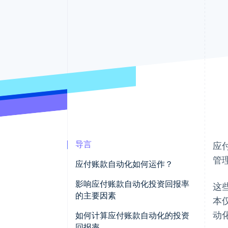
导言
应
管
应付账款自动化如何运作？
发票采集
影响应付账款自动化投资回报率
这
的主要因素
本
数据提取和验证
动
如何计算应付账款自动化的投资
发票匹配和批准
回报率