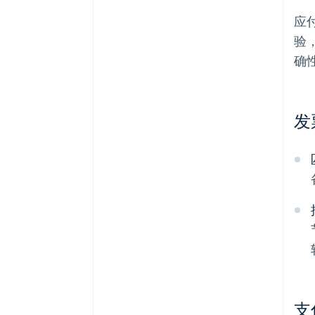
应
验
确
发
支