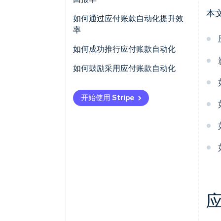
本
支付处理
确定应付账款自动化成本
如何通过应付账款自动化提升效
率
存档和报告
识别效益与节约
如何成功推行应付账款自动化
计算净节余
评估您的需求
如何鼓励采用应付账款自动化
计算投资回报率
构建商业案例
宣传优势
开始使用 Stripe
选择供应商与解决方案
解决关切和阻力
计划和准备实施方案
提供全面培训
进行团队培训
庆祝阶段性成果
上线并监控
以身作则