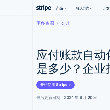
产品
解决方案
开发
更多资源
会计
按企业阶段
文档
学习
按应用场
支持
支付
营收
大型企业
Stripe 文档
博客
智能体
获取支
Payments
Billing
初创企业
API 参考文档
客户案例
加密货
托管支
在线支付
经常性收入
库与 SDK
指南
电子商
专业服
Payment links
Metronome
Stripe Apps
应付账款自动
嵌入式
无代码支付
按用量计费
财务自
Checkout
Subscriptions
全球化
预构建支付界面
订阅管理
应用内
是多少？企业
Elements
Invoicing
交易市
灵活的 UI 组件
一次性或定期账单
资金管
支付方式
Tax
平台
支持 125 种以上
销售税和增值税自动
SaaS
Terminal
Revenue Recogniti
开始使用 Stripe
线下支付
会计自动化
Authorization Boost
Stripe Sigma
支付成功率优化
自定义报告
最后更新日期：2024 年 8 月 20 日
Link
Data Pipeline
加速结账
数据同步