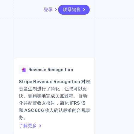
登录
联系销售
资源
生态系统
联系
场
更多
应用集成
合作伙伴
联系销售
Product roadmap
代码示例
Stripe App Marketplace
成为合作伙伴
了解未来规划
开发者博客
API 状态
Radar
欺诈防范
Revenue Recognition
Atlas
初创企业注册
Stripe Revenue Recognition 对权
责发生制进行了简化，让您可以更
Climate
碳移除
快、更精确地完成关账过程。自动
化并配置收入报告，简化 IFRS 15
和 ASC 606 收入确认标准的合规事
务。
了解更多