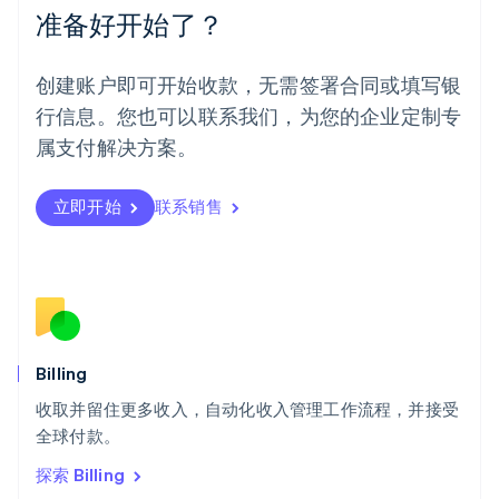
Español
English
准备好开始了？
挪威
English
葡萄牙
创建账户即可开始收款，无需签署合同或填写银
Português
English
行信息。您也可以联系我们，为您的企业定制专
日本
日本語
English
属支付解决方案。
瑞典
Svenska
English
瑞士
立即开始
联系销售
Deutsch
Français
Italiano
English
塞浦路斯
English
斯洛伐克
English
斯洛文尼亚
English
Italiano
Billing
泰国
ไทย
English
收取并留住更多收入，自动化收入管理工作流程，并接受
希腊
全球付款。
English
探索 Billing
西班牙