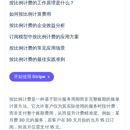
按比例计费的工作原理是什么？
Stripe Sessions 2026
如何按比例计算费用
了解 Stripe 如何为 AI 构建经济基础设施。
立即观看
按比例计费的企业效益分析
订阅模型中按比例计费的应用方案
制定按比例计费规则
按比例计费的常见应用场景
选择计费系统
按比例计费的最佳实践准则
计算按比例费用
宣传商家政策
开始使用 Stripe
与客户沟通
客户外展
测试和监控功能
开具发票
按比例计费是一种基于部分服务周期而非完整账期的账单
客户支持
计算方法。它允许客户仅为其实际使用的服务时段付费，
而非支付整个账期费用，从而提升计费精准度。例如：某
技术解决方案
月费 30 元的服务，若客户在 30 天月份的当月 15 日订
阅，则首月仅需支付 15 元。