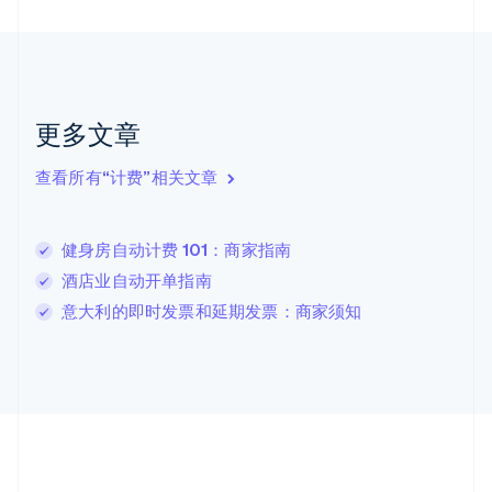
English
Français
捷克
English
克罗地亚
English
Italiano
拉脱维亚
更多文章
English
立陶宛
查看所有“计费”相关文章
English
列支敦士登
Deutsch
English
卢森堡
健身房自动计费 101：商家指南
Français
Deutsch
English
酒店业自动开单指南
罗马尼亚
意大利的即时发票和延期发票：商家须知
English
马尔他
English
马来西亚
English
简体中文
美国
English
Español
简体中文
墨西哥