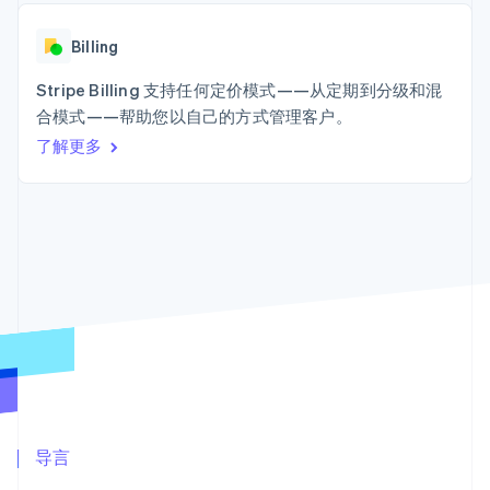
Authorization
Stripe Sigma
产品路线图
SaaS
Boost
自定义报告
Sessions 年度大会
支付成功率优
Data Pipeline
Billing
招聘
化
数据同步
资讯中心
Link
资源
Stripe Billing 支持任何定价模式——从定期到分级和混
Stripe Press
加速结账
按行业
合模式——帮助您以自己的方式管理客户。
应用集成
了解更多
AI 企业
代码示例
创作者经济
开发者博客
联系
游戏
API 状态
更多
酒店、旅游与休闲
联系销售
Product roadmap
保险
成为合作伙伴
了解未来规划
媒体与娱乐
非营利组织
Radar
专业服务
欺诈防范
公共部门
Atlas
零售
初创企业注册
Climate
碳移除
生态系统
合作伙伴
导言
Stripe App Marketplace