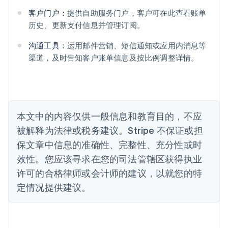
Deutsch
English
澳大利亚
客户门户：
提供自助服务门户，客户可在此查看账单
English
历史、更新支付信息并管理订阅。
巴西
Português
English
沟通工具：
运用邮件营销、短信通知或应用内消息等
保加利亚
渠道，及时告知客户账单信息及按比例调整详情。
English
比利时
Nederlands
Français
Deutsch
English
波兰
English
丹麦
本文中的内容仅供一般信息和教育目的，不应
English
被解释为法律或税务建议。Stripe 不保证或担
德国
保文章中信息的准确性、完整性、充分性或时
Deutsch
English
法国
效性。您应该寻求在您的司法管辖区获得执业
Français
English
许可的合格律师或会计师的建议，以就您的特
芬兰
定情况提供建议。
English
Svenska
荷兰
Nederlands
English
加拿大