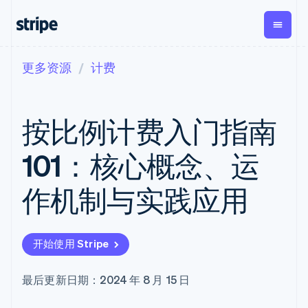
更多资源
计费
按企业阶段
文档
学习
支付
营收
资金管
平台
理
易市
大型企业
Stripe 文档
博客
Payments
Billing
初创企业
API 参考文档
客户案例
按比例计费入门指南
在线支付
经常性收入
Global
Conn
库与 SDK
指南
Payment links
Metronome
Payouts
Stripe Apps
按用量计费
平台
101：核心概念、运
无代码支付
Subscriptions
向第三
按应用场景
Checkout
方打款
支持
预构建支付界
订阅管理
Crypto
作机制与实践应用
指南
智能体商务
面
Invoicing
钱包、
加密货币
获取支持
一次性或定期
Elements
稳定币
电子商务
接受线上付款
托管支持方案
灵活的 UI 组件
账单
发行和
嵌入式金融
实施预置结账流程
专业服务
Payment
Tax
发卡基
开始使用 Stripe
财务自动化
构建平台或交易市场
methods
销售税和增值
础设施
全球化企业
管理订阅
接入 125+ 种支
税自动化
应用内支付
提供按用量计费
付方式
Revenue
最后更新日期：2024 年 8 月 15 日
交易市场
发行稳定币支持的支付卡
Terminal
Recognition
公司
资金管理
通过智能体配置和管理服
线下支付
会计自动化
平台
务