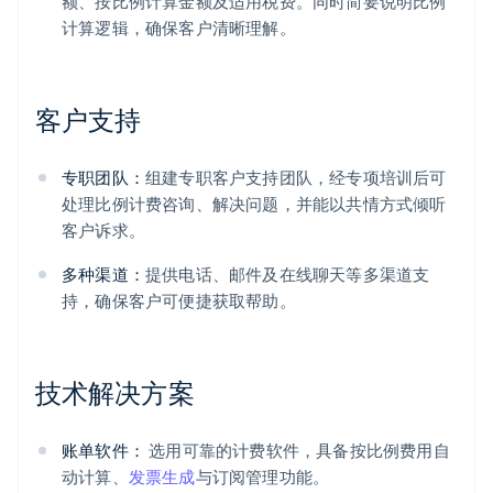
额、按比例计算金额及适用税费。同时简要说明比例
计算逻辑，确保客户清晰理解。
客户支持
专职团队：
组建专职客户支持团队，经专项培训后可
处理比例计费咨询、解决问题，并能以共情方式倾听
客户诉求。
多种渠道：
提供电话、邮件及在线聊天等多渠道支
持，确保客户可便捷获取帮助。
阿联酋
English
技术解决方案
爱尔兰
English
爱沙尼亚
账单软件：
选用可靠的计费软件，具备按比例费用自
English
奥地利
动计算、
发票生成
与订阅管理功能。