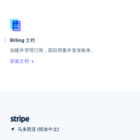
Español
English
新加坡
English
简体中文
新西兰
English
匈牙利
English
Billing 文档
意大利
创建并管理订阅，跟踪用量并签发账单。
Italiano
English
印度
探索文档
English
英国
English
直布罗陀
English
中国内地
简体中文
English
中国香港特别行政区
English
简体中文
马来西亚 (简体中文)