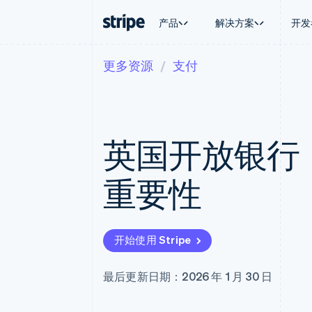
产品
解决方案
开发
更多资源
支付
按企业阶段
文档
学习
按应用场
支持
支付
营收
大型企业
Stripe 文档
博客
智能体
获取支
Payments
Billing
初创企业
API 参考文档
客户案例
加密货
托管支
在线支付
经常性收入
库与 SDK
指南
电子商
专业服
Payment links
Metronome
Stripe Apps
英国开放银行
嵌入式
无代码支付
按用量计费
财务自
Checkout
Subscriptions
全球化
预构建支付界面
订阅管理
应用内
重要性
Elements
Invoicing
交易市
灵活的 UI 组件
一次性或定期账单
资金管
Payment methods
Tax
平台
接入 125+ 种支付方式
销售税和增值税自动
SaaS
Terminal
Revenue Recogniti
开始使用 Stripe
线下支付
会计自动化
Authorization Boost
Stripe Sigma
支付成功率优化
自定义报告
最后更新日期：2026 年 1 月 30 日
Link
Data Pipeline
加速结账
数据同步