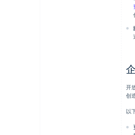
开
创
以