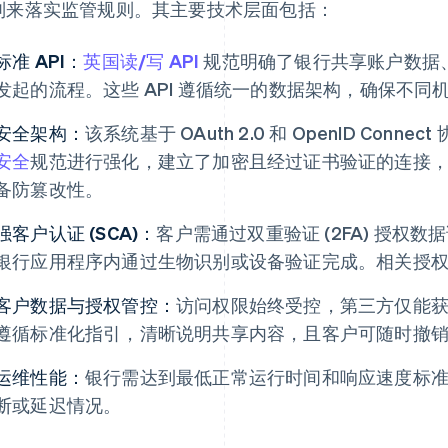
则来落实监管规则。其主要技术层面包括：
标准 API：
英国读/写 API
规范明确了银行共享账户数据
发起的流程。这些 API 遵循统一的数据架构，确保不
安全架构：
该系统基于 OAuth 2.0 和 OpenID Connec
安全
规范进行强化，建立了加密且经过证书验证的连接
备防篡改性。
强客户认证 (SCA)：
客户需通过双重验证 (2FA) 授权
银行应用程序内通过生物识别或设备验证完成。相关授
客户数据与授权管控：
访问权限始终受控，第三方仅能
遵循标准化指引，清晰说明共享内容，且客户可随时撤
运维性能：
银行需达到最低正常运行时间和响应速度标
断或延迟情况。