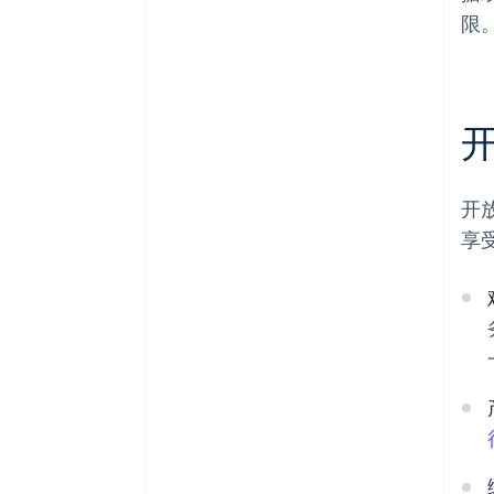
限
开
享