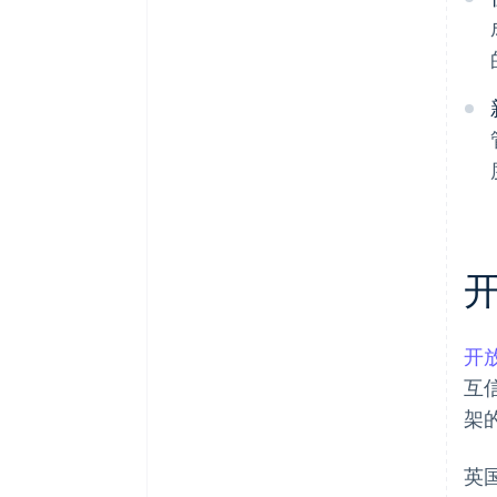
开
互
架
英