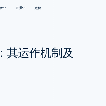
者
资源
定价
景
指南
按行业
公司
资金管理
平台和交易市
商务
持
接受线上付款
AI 企业
产品路线图
Global Payouts
Connect
币
持方案
实施预置结账流程
创作者经济
Sessions 年度大会
向第三方打款
平台支付
务
务
构建平台或交易市场
游戏
招聘
Crypto
：其运作机制及
金融
管理订阅
酒店、旅游与休闲
资讯中心
钱包、稳定币发行和发卡基础设
动化
提供按用量计费
保险
Stripe Press
施
企业
发行稳定币支持的支付卡
媒体与娱乐
支付
通过智能体配置和管理服务
非营利组织
场
专业服务
理
公共部门
零售
化
on