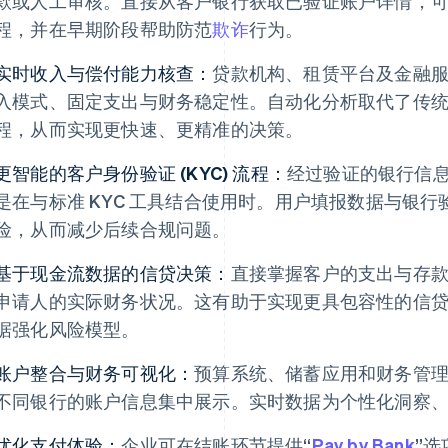
款或人工审核。直接从客户银行获取已验证账户详情，
程，并在早期阶段帮助防范
欺诈
行为。
实时收入与偿付能力核查：
贷款机构、租赁平台及金融
入模式、固定支出与财务稳定性。自动化分析取代了传
程，从而实现更快速、更精准的决策。
更智能的客户身份验证 (KYC) 流程：
经过验证的银行信
是在与标准 KYC 工具结合使用时。用户填报数据与银
险，从而减少后续合规问题。
基于现金流数据的信贷决策：
直接掌握客户的支出与存
申请人的实际财务状况。这有助于实现更具包容性的信
据强化风险模型。
账户整合与财务可视化：
预算系统、储蓄应用和财务管
不同银行的账户信息集中展示。实时数据为个性化洞察
优化支付体验：
企业可在结账环节提供“
Pay by Bank
”