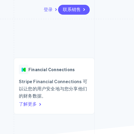
登录
联系销售
资源
生态系统
联系
场
更多
应用集成
合作伙伴
联系销售
Product roadmap
代码示例
Stripe App Marketplace
成为合作伙伴
了解未来规划
开发者博客
API 状态
Radar
欺诈防范
Financial Connections
Atlas
初创企业注册
Stripe Financial Connections 可
以让您的用户安全地与您分享他们
Climate
碳移除
的财务数据。
了解更多