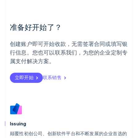
English
简体中文
美国
English
Español
简体中文
墨西哥
准备好开始了？
Español
English
挪威
English
创建账户即可开始收款，无需签署合同或填写银
葡萄牙
行信息。您也可以联系我们，为您的企业定制专
Português
English
日本
属支付解决方案。
日本語
English
瑞典
立即开始
联系销售
Svenska
English
瑞士
Deutsch
Français
Italiano
English
塞浦路斯
English
斯洛伐克
English
斯洛文尼亚
Issuing
English
Italiano
颠覆性初创公司、创新软件平台和不断发展的企业首选的
泰国