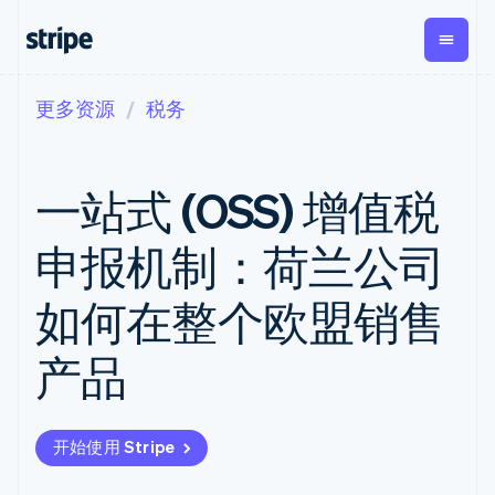
更多资源
税务
按企业阶段
文档
学习
支付
营收
资金管
平台
理
易市
大型企业
Stripe 文档
博客
Payments
Billing
初创企业
API 参考文档
客户案例
一站式 (OSS) 增值税
在线支付
经常性收入
Global
Conn
库与 SDK
指南
Payment links
Metronome
Payouts
Stripe Apps
按用量计费
平台
申报机制：荷兰公司
无代码支付
Subscriptions
向第三
按应用场景
Checkout
方打款
支持
预构建支付界
订阅管理
Crypto
如何在整个欧盟销售
指南
智能体商务
面
Invoicing
钱包、
加密货币
获取支持
一次性或定期
Elements
稳定币
电子商务
接受线上付款
托管支持方案
灵活的 UI 组件
账单
产品
发行和
嵌入式金融
实施预置结账流程
专业服务
Payment
Tax
发卡基
财务自动化
构建平台或交易市场
methods
销售税和增值
础设施
全球化企业
管理订阅
接入 125+ 种支
税自动化
应用内支付
提供按用量计费
付方式
Revenue
开始使用 Stripe
交易市场
发行稳定币支持的支付卡
Terminal
Recognition
公司
资金管理
通过智能体配置和管理服
线下支付
会计自动化
平台
务