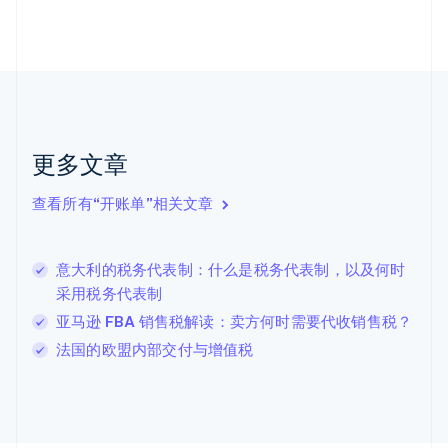
English
Svenska
荷兰
Nederlands
English
加拿大
English
Français
捷克
English
克罗地亚
更多文章
English
Italiano
拉脱维亚
查看所有“开账单”相关文章
English
立陶宛
English
意大利的税务代表制：什么是税务代表制，以及何时
列支敦士登
采用税务代表制
Deutsch
English
卢森堡
亚马逊 FBA 销售税解读：卖方何时需要代收销售税？
Français
Deutsch
English
法国的欧盟内部交付与增值税
罗马尼亚
English
马尔他
English
马来西亚