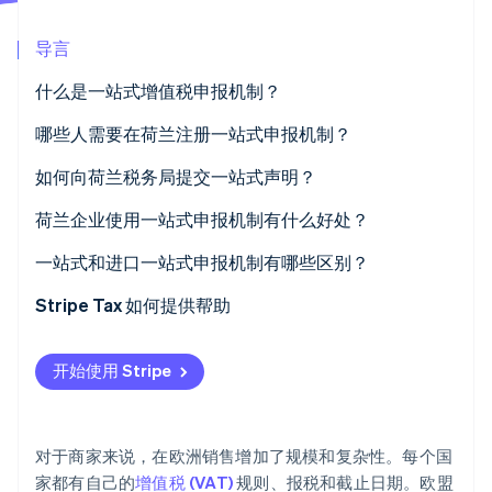
Stripe Sessions 2026
导言
了解 Stripe 如何为 AI 构建经济基础设施。
立即观看
什么是一站式增值税申报机制？
哪些人需要在荷兰注册一站式申报机制？
如何向荷兰税务局提交一站式声明？
登录一站式门户
荷兰企业使用一站式申报机制有什么好处？
按国家/地区报告您的销售额
一次注册，一个门户
一站式和进口一站式申报机制有哪些区别？
每季度提交
单一季度申报表
一站式
Stripe Tax 如何提供帮助
缴纳所欠增值税总额
结账时收取准确的增值税
进口一站式
开始使用 Stripe
根据需要更正过往报税
成本更低且管理更轻松
可扩展性
对于商家来说，在欧洲销售增加了规模和复杂性。每个国
家都有自己的
增值税 (VAT)
规则、报税和截止日期。欧盟