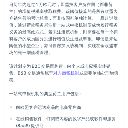
日历年内超过 1 万欧元时，即需按客户所在国（而非荷
兰）的增值税税率收取税费。该阈值核算的是所有欧盟客
户销售额的累计总量，而非按国别单独计算。一旦超过阈
值，通过荷兰税务局注册一站式申报机制便成为履行税务
义务的最高效方式。若未注册该机制，则需要在每一个拥
有客户的成员国分别进行增值税注册及申报。即便是未达
阈值的小型企业，亦可自愿加入该机制，实现在全欧盟市
场的统一增值税管理。
该计划专为 B2C 交易而构建：向个人或非应税实体销
售。B2B 交易通常属于
对方缴税机制
或需要单独处理增值
税。
一站式申报机制的典型荷兰用户包括：
向欧盟客户运送商品的电商零售商
在线销售软件、订阅或内容的数字产品或软件即服务
(SaaS) 提供商