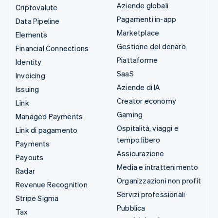
Aziende globali
Criptovalute
Pagamenti in-app
Data Pipeline
Marketplace
Elements
Gestione del denaro
Financial Connections
Piattaforme
Identity
SaaS
Invoicing
Aziende di IA
Issuing
Creator economy
Link
Gaming
Managed Payments
Ospitalità, viaggi e
Link di pagamento
tempo libero
Payments
Assicurazione
Payouts
Media e intrattenimento
Radar
Organizzazioni non profit
Revenue Recognition
Servizi professionali
Stripe Sigma
Pubblica
Tax