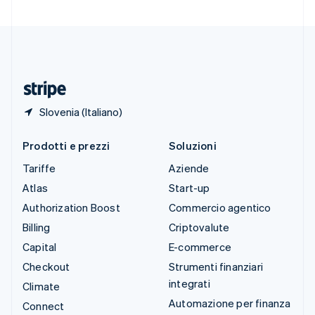
Svizzera
Deutsch
Français
Italiano
English
Thailandia
ไทย
English
Ungheria
English
Slovenia (Italiano)
Prodotti e prezzi
Soluzioni
Tariffe
Aziende
Atlas
Start-up
Authorization Boost
Commercio agentico
Billing
Criptovalute
Capital
E-commerce
Checkout
Strumenti finanziari
integrati
Climate
Automazione per finanza
Connect