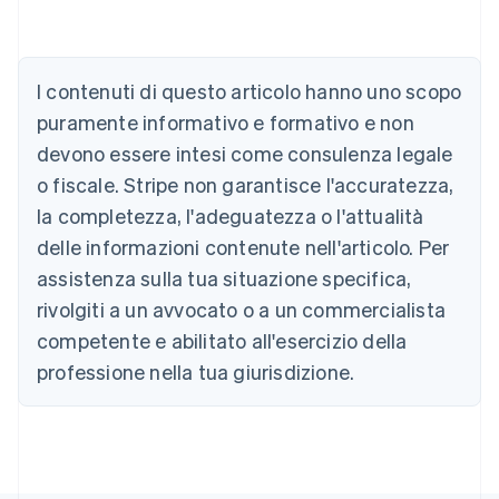
Australia
I contenuti di questo articolo hanno uno scopo
English
Austria
puramente informativo e formativo e non
Deutsch
English
devono essere intesi come consulenza legale
Belgio
Nederlands
Français
Deutsch
English
o fiscale. Stripe non garantisce l'accuratezza,
Brasile
la completezza, l'adeguatezza o l'attualità
Português
English
Bulgaria
delle informazioni contenute nell'articolo. Per
English
assistenza sulla tua situazione specifica,
Canada
rivolgiti a un avvocato o a un commercialista
English
Français
Cina continentale
competente e abilitato all'esercizio della
简体中文
English
professione nella tua giurisdizione.
Cipro
English
Croazia
English
Italiano
Danimarca
English