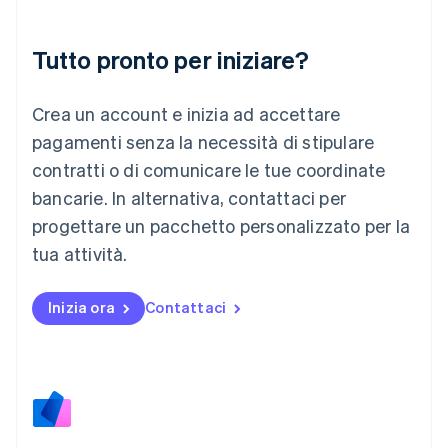
Lettonia
English
Liechtenstein
Tutto pronto per iniziare?
Deutsch
English
Lituania
Crea un account e inizia ad accettare
English
Lussemburgo
pagamenti senza la necessità di stipulare
Français
Deutsch
English
contratti o di comunicare le tue coordinate
Malaysia
bancarie. In alternativa, contattaci per
English
简体中文
Malta
progettare un pacchetto personalizzato per la
English
tua attività.
Messico
Español
English
Norvegia
Inizia ora
Contattaci
English
Nuova Zelanda
English
Paesi Bassi
Nederlands
English
Polonia
English