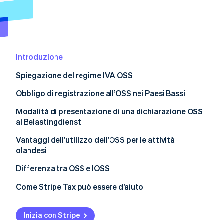
Scopri cosa ti aspetta
Radar
Ecosistema
Prevenzione delle frodi
Partner
Atlas
Stripe App Marketplace
Costituzione di start-up
Introduzione
Climate
Spiegazione del regime IVA OSS
Rimozione del carbonio
Obbligo di registrazione all’OSS nei Paesi Bassi
Identity
Verifica online dell'identità
Modalità di presentazione di una dichiarazione OSS
al Belastingdienst
Accedi al portale OSS
Vantaggi dell’utilizzo dell’OSS per le attività
olandesi
Report delle vendite per Paese
Stripe Sessions 2026
Una registrazione, un portale
Differenza tra OSS e IOSS
Scopri come Stripe sta costruendo l'infrastruttura economi
Effettua la dichiarazione ogni trimestre
Guarda ora
Un’unica dichiarazione trimestrale
OSS
Come Stripe Tax può essere d’aiuto
Versa l’importo dell’IVA dovuta
IVA accurata al checkout
IOSS
Correggi le dichiarazioni precedenti se è necessario
Inizia con Stripe