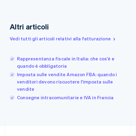
Emirati Arabi Uniti
English
Estonia
English
Altri articoli
Finlandia
English
Svenska
Vedi tutti gli articoli relativi alla fatturazione
Francia
Français
English
Germania
Rappresentanza fiscale in Italia: che cos'è e
Deutsch
English
quando è obbligatoria
Giappone
日本語
English
Imposta sulle vendite Amazon FBA: quando i
Gibilterra
venditori devono riscuotere l'imposta sulle
English
vendite
Grecia
English
Consegne intracomunitarie e IVA in Francia
India
English
Irlanda
English
Italia
Italiano
English