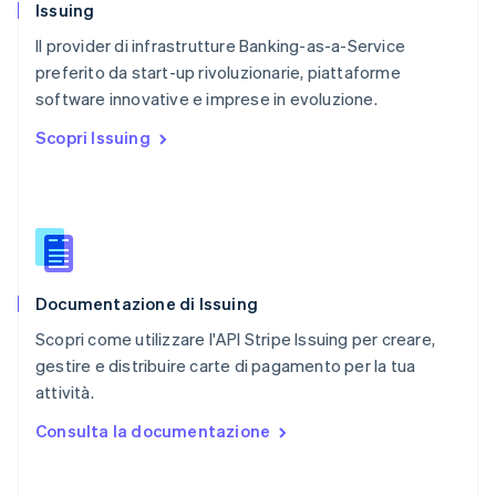
Issuing
Portogallo
Português
English
Il provider di infrastrutture Banking-as-a-Service
RAS di Hong Kong, Cina
preferito da start-up rivoluzionarie, piattaforme
English
简体中文
software innovative e imprese in evoluzione.
Regno Unito
English
Scopri Issuing
Repubblica Ceca
English
Romania
English
Singapore
English
简体中文
Slovacchia
Documentazione di Issuing
English
Slovenia
Scopri come utilizzare l'API Stripe Issuing per creare,
English
Italiano
gestire e distribuire carte di pagamento per la tua
Spagna
attività.
Español
English
Stati Uniti
Consulta la documentazione
English
Español
简体中文
Svezia
Svenska
English