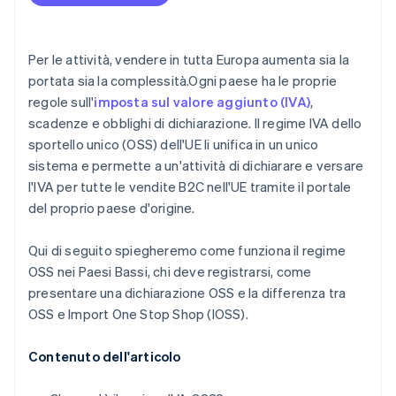
Riduzione dei costi e semplificazione
amministrativa
Scalabilità
Per le attività, vendere in tutta Europa aumenta sia la
portata sia la complessità.Ogni paese ha le proprie
regole sull'
imposta sul valore aggiunto (IVA)
,
scadenze e obblighi di dichiarazione. Il regime IVA dello
sportello unico (OSS) dell'UE li unifica in un unico
sistema e permette a un'attività di dichiarare e versare
l'IVA per tutte le vendite B2C nell'UE tramite il portale
del proprio paese d'origine.
Qui di seguito spiegheremo come funziona il regime
OSS nei Paesi Bassi, chi deve registrarsi, come
presentare una dichiarazione OSS e la differenza tra
OSS e Import One Stop Shop (IOSS).
Contenuto dell'articolo