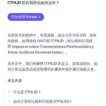
OS 税
ITPAJD 的自我评估如何运作？
Stripe Sessions 2026
转让税 (ITP)
了解 Stripe 如何为 AI 构建经济基础设施。
开始使用 Stripe
立即观看
在西班牙的税种中，有直接税，如
企业所得税
(IS)，也有
间接税，如增值税 (
VAT
)和 ITPAJD（转让税和印花税，
即 Impuesto sobre Transmisiones Patrimoniales y
Actos Jurídicos Documentados）。
在本文中，我们将解释 ITPAJD 的定义、其组成部分、如
何计算以及您必须采取哪些步骤来申报并履行纳税义务。
本文内容
什么是 ITPAJD？
如何计算转让税和印花税 (ITPAJD)？