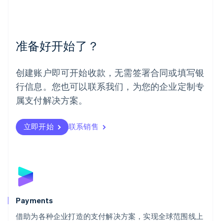
美国
English
Español
简体中文
墨西哥
Español
English
准备好开始了？
挪威
English
葡萄牙
创建账户即可开始收款，无需签署合同或填写银
Português
English
行信息。您也可以联系我们，为您的企业定制专
日本
日本語
English
属支付解决方案。
瑞典
Svenska
English
瑞士
立即开始
联系销售
Deutsch
Français
Italiano
English
塞浦路斯
English
斯洛伐克
English
斯洛文尼亚
English
Italiano
Payments
泰国
ไทย
English
借助为各种企业打造的支付解决方案，实现全球范围线上