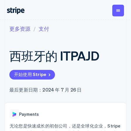
更多资源
支付
按企业阶段
文档
学习
支付
营收
资金管
平台
理
易市
大型企业
Stripe 文档
博客
Payments
Billing
初创企业
API 参考文档
客户案例
西班牙的 ITPAJD
在线支付
经常性收入
Global
Conn
库与 SDK
指南
Payment links
Metronome
Payouts
Stripe Apps
按用量计费
平台
无代码支付
Subscriptions
向第三
按应用场景
Checkout
方打款
开始使用 Stripe
支持
预构建支付界
订阅管理
Crypto
指南
智能体商务
面
Invoicing
钱包、
加密货币
获取支持
一次性或定期
Elements
最后更新日期：2024 年 7 月 26 日
稳定币
电子商务
接受线上付款
托管支持方案
灵活的 UI 组件
账单
发行和
嵌入式金融
实施预置结账流程
专业服务
Payment
Tax
发卡基
财务自动化
构建平台或交易市场
methods
销售税和增值
础设施
全球化企业
管理订阅
接入 125+ 种支
税自动化
Payments
应用内支付
提供按用量计费
付方式
Revenue
交易市场
发行稳定币支持的支付卡
Terminal
Recognition
公司
资金管理
通过智能体配置和管理服
无论您是快速成长的初创公司，还是全球化企业，Stripe
线下支付
会计自动化
平台
务