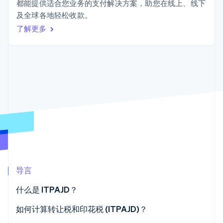
Authorization
Stripe Sigma
都能提供适合您业务的支付解决方案，助您在线上、线下
产品路线图
SaaS
Boost
自定义报告
及全球各地轻松收款。
Sessions 年度大会
支付成功率优
Data Pipeline
招聘
了解更多
化
数据同步
资讯中心
Link
资源
Stripe Press
加速结账
按行业
应用集成
AI 企业
代码示例
创作者经济
开发者博客
联系
游戏
API 状态
更多
酒店、旅游与休闲
联系销售
Product roadmap
保险
成为合作伙伴
了解未来规划
媒体与娱乐
非营利组织
Radar
专业服务
欺诈防范
公共部门
Atlas
零售
初创企业注册
导言
Climate
碳移除
生态系统
什么是 ITPAJD？
合作伙伴
哪些企业需就公司运营缴纳 ITPAJD？
如何计算转让税和印花税 (ITPAJD)？
Stripe App Marketplace