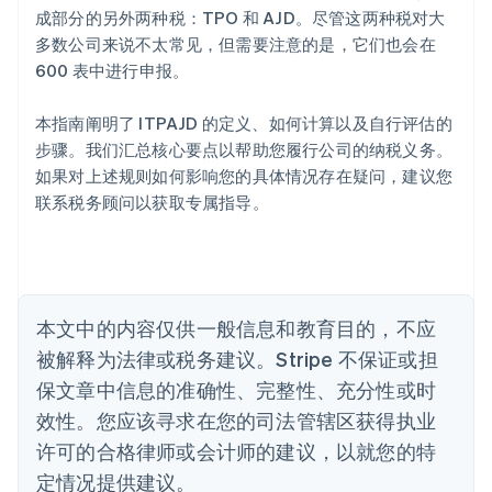
爱沙尼亚
成部分的另外两种税：TPO 和 AJD。尽管这两种税对大
English
多数公司来说不太常见，但需要注意的是，它们也会在
奥地利
600 表中进行申报。
Deutsch
English
澳大利亚
本指南阐明了 ITPAJD 的定义、如何计算以及自行评估的
English
巴西
步骤。我们汇总核心要点以帮助您履行公司的纳税义务。
Português
English
如果对上述规则如何影响您的具体情况存在疑问，建议您
保加利亚
联系税务顾问以获取专属指导。
English
比利时
Nederlands
Français
Deutsch
English
波兰
English
丹麦
本文中的内容仅供一般信息和教育目的，不应
English
被解释为法律或税务建议。Stripe 不保证或担
德国
保文章中信息的准确性、完整性、充分性或时
Deutsch
English
法国
效性。您应该寻求在您的司法管辖区获得执业
Français
English
许可的合格律师或会计师的建议，以就您的特
芬兰
定情况提供建议。
English
Svenska