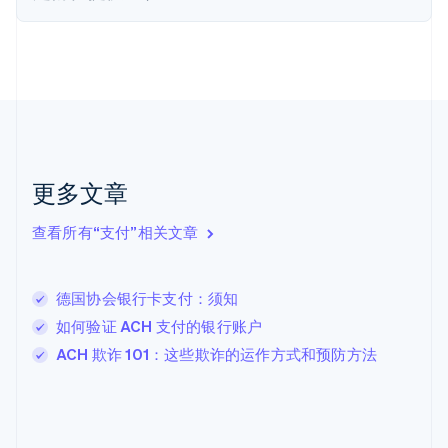
荷兰
Nederlands
English
加拿大
English
Français
捷克
English
克罗地亚
English
Italiano
拉脱维亚
更多文章
English
立陶宛
查看所有“支付”相关文章
English
列支敦士登
Deutsch
English
卢森堡
德国协会银行卡支付：须知
Français
Deutsch
English
如何验证 ACH 支付的银行账户
罗马尼亚
ACH 欺诈 101：这些欺诈的运作方式和预防方法
English
马尔他
English
马来西亚
English
简体中文