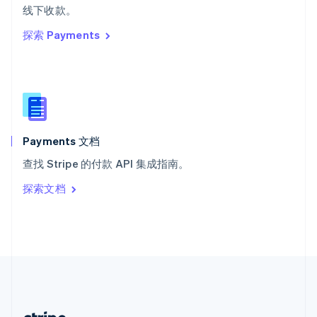
希腊
线下收款。
English
探索 Payments
西班牙
Español
English
新加坡
English
简体中文
新西兰
English
匈牙利
English
Payments 文档
意大利
查找 Stripe 的付款 API 集成指南。
Italiano
English
印度
探索文档
English
英国
English
直布罗陀
English
中国内地
简体中文
English
中国香港特别行政区
English
简体中文