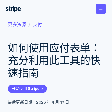
更多资源
支付
按企业阶段
文档
学习
支付
营收
资金管
平台
理
易市
大型企业
Stripe 文档
博客
Payments
Billing
初创企业
API 参考文档
客户案例
如何使用应付表单：
在线支付
经常性收入
Global
Conn
库与 SDK
指南
Managed
Metronome
Payouts
Stripe Apps
Payments
按用量计费
平台
充分利用此工具的快
备案商家解决
Subscriptions
向第三
按应用场景
方案
方打款
支持
订阅管理
Payment links
Crypto
速指南
指南
智能体商务
Invoicing
钱包、
加密货币
获取支持
无代码支付
一次性或定期
稳定币
电子商务
接受线上付款
托管支持方案
Checkout
账单
发行和
嵌入式金融
实施预置结账流程
专业服务
预构建支付界
Tax
发卡基
开始使用 Stripe
财务自动化
构建平台或交易市场
面
销售税和增值
础设施
全球化企业
管理订阅
Elements
税自动化
应用内支付
提供按用量计费
灵活的 UI 组件
Revenue
最后更新日期：2026 年 4 月 17 日
交易市场
发行稳定币支持的支付卡
Payment
Recognition
公司
资金管理
通过智能体配置和管理服
methods
会计自动化
平台
务