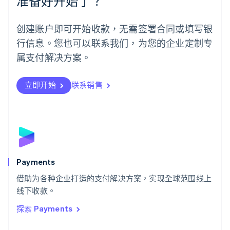
准备好开始了？
挪威
English
葡萄牙
创建账户即可开始收款，无需签署合同或填写银
Português
English
行信息。您也可以联系我们，为您的企业定制专
日本
日本語
English
属支付解决方案。
瑞典
Svenska
English
瑞士
立即开始
联系销售
Deutsch
Français
Italiano
English
塞浦路斯
English
斯洛伐克
English
斯洛文尼亚
English
Italiano
Payments
泰国
ไทย
English
借助为各种企业打造的支付解决方案，实现全球范围线上
希腊
线下收款。
English
探索 Payments
西班牙
Español
English