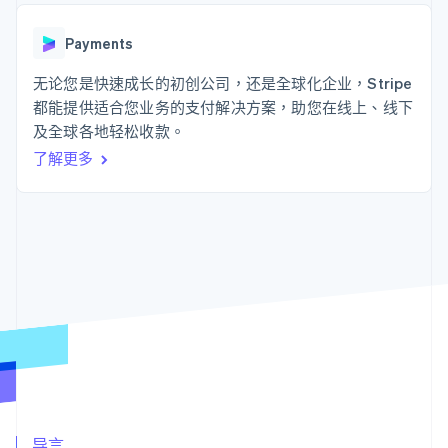
接入 125+ 种支
Stripe Sigma
产品路线图
SaaS
付方式
自定义报告
Sessions 年度大会
Authorization
Data Pipeline
Payments
招聘
Boost
数据同步
资讯中心
支付成功率优
资源
无论您是快速成长的初创公司，还是全球化企业，Stripe
Stripe Press
化
按行业
都能提供适合您业务的支付解决方案，助您在线上、线下
Link
应用集成
及全球各地轻松收款。
加速结账
AI 企业
代码示例
创作者经济
开发者博客
联系
了解更多
游戏
API 状态
酒店、旅游与休闲
联系销售
保险
成为合作伙伴
更多
媒体与娱乐
Product roadmap
非营利组织
了解未来规划
专业服务
公共部门
Radar
零售
欺诈防范
Atlas
初创企业注册
生态系统
Climate
碳移除
合作伙伴
Stripe App Marketplace
导言