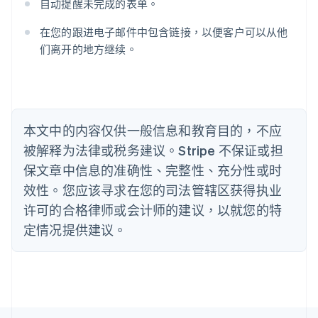
澳大利亚
自动提醒未完成的表单。
English
巴西
在您的跟进电子邮件中包含链接，以便客户可以从他
Português
English
们离开的地方继续。
保加利亚
English
比利时
Nederlands
Français
Deutsch
English
波兰
本文中的内容仅供一般信息和教育目的，不应
English
丹麦
被解释为法律或税务建议。Stripe 不保证或担
English
保文章中信息的准确性、完整性、充分性或时
德国
效性。您应该寻求在您的司法管辖区获得执业
Deutsch
English
法国
许可的合格律师或会计师的建议，以就您的特
Français
English
定情况提供建议。
芬兰
English
Svenska
荷兰
Nederlands
English
加拿大
English
Français