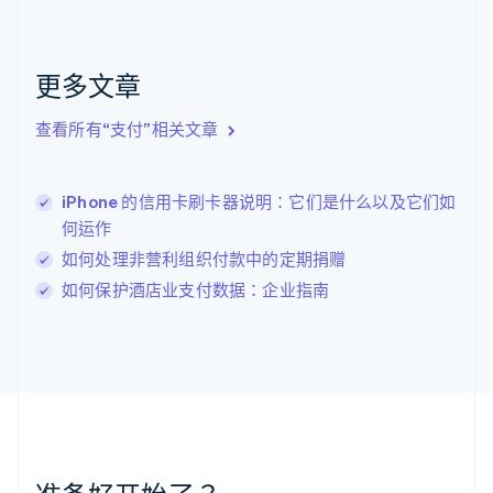
捷克
English
克罗地亚
English
Italiano
更多文章
拉脱维亚
English
查看所有“支付”相关文章
立陶宛
English
列支敦士登
iPhone 的信用卡刷卡器说明：它们是什么以及它们如
Deutsch
English
卢森堡
何运作
Français
Deutsch
English
如何处理非营利组织付款中的定期捐赠
罗马尼亚
如何保护酒店业支付数据：企业指南
English
马尔他
English
马来西亚
English
简体中文
美国
English
Español
简体中文
墨西哥
Español
English