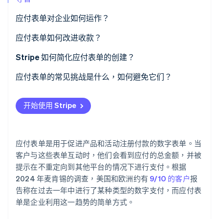
应付表单对企业如何运作？
Stripe Sessions 2026
应付表单如何改进收款？
了解 Stripe 如何为 AI 构建经济基础设施。
立即观看
它们使付款变得太容易以至于让人难以忽视
Stripe 如何简化应付表单的创建？
它们防止常见的账单问题
可定制的付款字段
应付表单的常见挑战是什么，如何避免它们？
它们改善客户体验
动态支付链接
过于复杂的表单
开始使用 Stripe
它们将付款转化为洞察
与 Stripe Checkout 集成
付款选项不够多
它们能让您的现金流具有可预测性
本地化支付方式
无效的错误处理
应付表单是用于促进产品和活动注册付款的数字表单。当
内置欺诈检测
模糊的收费信息
客户与这些表单互动时，他们会看到应付的总金额，并被
提示在不重定向到其他平台的情况下进行支付。根据
税务和定价调整
对安全性的担忧
2024 年麦肯锡的调查，美国和欧洲约有
9/10 的客户
报
告称在过去一年中进行了某种类型的数字支付，而应付表
付款后自动化流程
集成度差
单是企业利用这一趋势的简单方式。
过期的链接