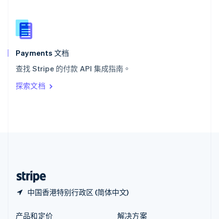
新加坡
English
简体中文
新西兰
English
匈牙利
English
Payments 文档
意大利
查找 Stripe 的付款 API 集成指南。
Italiano
English
印度
探索文档
English
英国
English
直布罗陀
English
中国内地
简体中文
English
中国香港特别行政区
English
简体中文
中国香港特别行政区 (简体中文)
产品和定价
解决方案