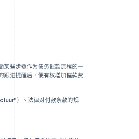
Stripe Sessions 2026
了解 Stripe 如何为 AI 构
建经济基础设施。
立即观看
循某些步骤作为债务催款流程的一
的跟进提醒后，便有权增加催款费
ctuur”）、法律对付款条款的规