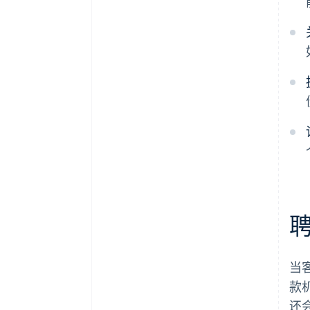
当
款
还