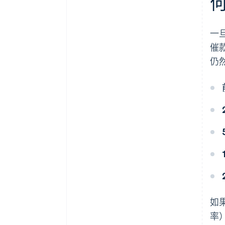
一
催款
仍
如
率