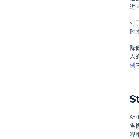
进
对
时
降
人
例
S
St
售
程序