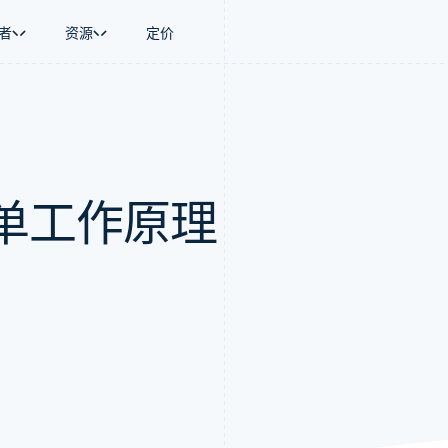
者
资源
定价
景
指南
按行业
公司
资金管理
平台和交易市
商务
持
接受线上付款
AI 企业
产品路线图
Global Payouts
Connect
币
持方案
实施预置结账流程
创作者经济
Sessions 年度大会
向第三方打款
平台支付
务
务
构建平台或交易市场
游戏
招聘
Crypto
单工作原理
金融
管理订阅
酒店、旅游与休闲
资讯中心
钱包、稳定币发行和发卡基础设
动化
提供按用量计费
保险
Stripe Press
施
企业
发行稳定币支持的支付卡
媒体与娱乐
支付
通过智能体配置和管理服务
非营利组织
场
专业服务
理
公共部门
零售
化
on