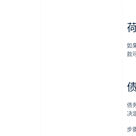
如
款
债
决
步