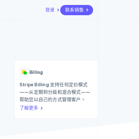
登录
联系销售
资源
生态系统
联系
场
更多
应用集成
合作伙伴
联系销售
Product roadmap
代码示例
Stripe App Marketplace
成为合作伙伴
了解未来规划
开发者博客
API 状态
Radar
欺诈防范
Billing
Atlas
初创企业注册
Stripe Billing 支持任何定价模式
——从定期到分级和混合模式——
Climate
碳移除
帮助您以自己的方式管理客户。
了解更多