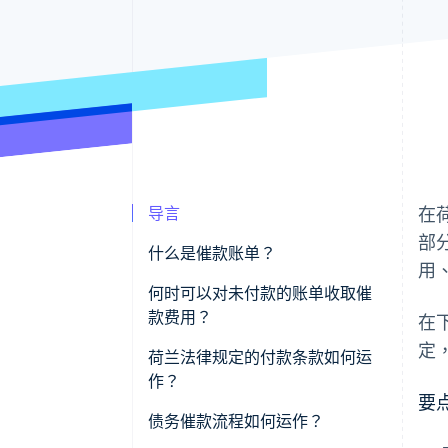
导言
在
部
什么是催款账单？
用
何时可以对未付款的账单收取催
款费用？
在下
定
荷兰法律规定的付款条款如何运
作？
要
债务催款流程如何运作？