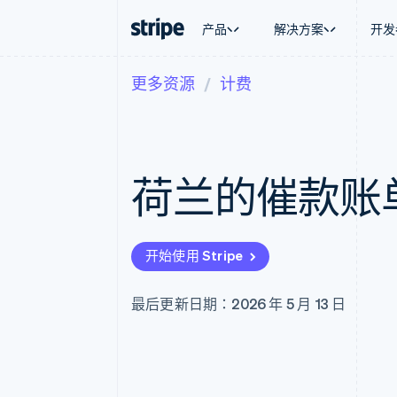
产品
解决方案
开发
更多资源
计费
按企业阶段
文档
学习
按应用场
支持
支付
营收
大型企业
Stripe 文档
博客
智能体
获取支
Payments
Billing
初创企业
API 参考文档
客户案例
加密货
托管支
在线支付
经常性收入
库与 SDK
指南
电子商
专业服
Managed Payments
Metronome
Stripe Apps
荷兰的催款账
嵌入式
备案商家解决方案
按用量计费
财务自
Payment links
Subscriptions
全球化
无代码支付
订阅管理
应用内
Checkout
Invoicing
交易市
预构建支付界面
一次性或定期账单
开始使用 Stripe
资金管
Elements
Tax
平台
灵活的 UI 组件
销售税和增值税自动
SaaS
支付方式
Revenue Recogniti
最后更新日期：2026 年 5 月 13 日
支持 125 种以上
会计自动化
Authorization Boost
Stripe Sigma
支付成功率优化
自定义报告
Link
Data Pipeline
加速结账
数据同步