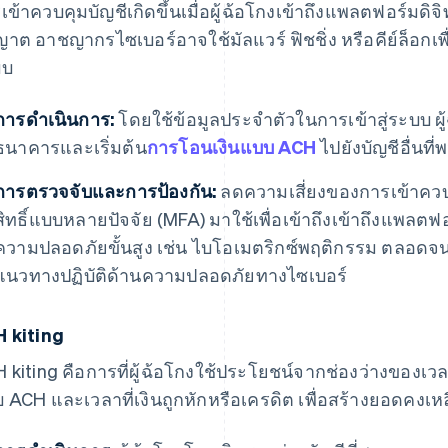
เข้าควบคุมบัญชีเกิดขึ้นเมื่อผู้ฉ้อโกงเข้าถึงแพลตฟอร์มดิ
ญาต อาชญากรไซเบอร์อาจใช้มัลแวร์ ฟิชชิ่ง หรือคีย์ล็อกเพ
บบ
การดำเนินการ:
โดยใช้ข้อมูลประจำตัวในการเข้าสู่ระบบ ผู
ธนาคารและเริ่มต้น
การโอนเงินแบบ ACH
ไปยังบัญชีอื่นท
การตรวจจับและการป้องกัน:
ลดความเสี่ยงของการเข้าค
สิทธิ์แบบหลายปัจจัย (MFA) มาใช้เพื่อเข้าถึงเข้าถึงแ
ความปลอดภัยขั้นสูง เช่น ไบโอเมตริกซ์พฤติกรรม ตลอดจน
แนวทางปฏิบัติด้านความปลอดภัยทางไซเบอร์
 kiting
 kiting คือการที่ผู้ฉ้อโกงใช้ประโยชน์จากช่องว่างของเว
 ACH และเวลาที่เงินถูกหักหรือเครดิต เพื่อสร้างยอดคงเ