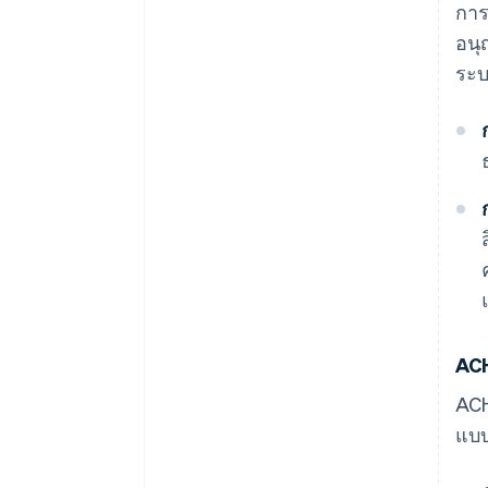
การ
อนุ
ระ
ACH
ACH
แบบ