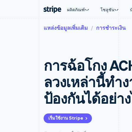
ผลิตภัณฑ์
โซลูชัน
แหล่งข้อมูลเพิ่มเติม
การชำระเงิน
ตามขั้น
เอกสารประกอบ
เรียนรู้
ตามกรณี
การสนับส
การชำระเงิน
รายรับ
องค์กร
Stripe Docs
บล็อก
การค้าแบ
รับการส
Payments
Billing
ธุรกิจสตาร์ทอัพ
ข้อมูลอ้างอิงเกี่ยวกับ API
เรื่องราวจากลูกค้า
อีคอมเมิร
แพ็กเกจก
การชำระเงินออนไลน์
รายรับตามแบบแผนล่
ไลบรารีและ SDK
คู่มือ
บริการทา
บริการเ
Payment links
Metronome
Stripe Apps
การฉ้อโกง AC
การทำงาน
การชำระเงินแบบไม่ต้องเขียน
การเรียกเก็บเงินตาม
ธุรกิจทั่
โค้ด
การชำระเงินตามรอบ
การชำระ
การจัดการการชำระเ
Checkout
มาร์เก็ต
ลวงเหล่านี้ทำ
UI การชำระเงินสำเร็จรูป
บิล
การจัดกา
Elements
Invoicing
แพลตฟอ
องค์ประกอบ UI ที่ยืดหยุ่น
ครั้งเดียวหรือตามแบ
SaaS
ป้องกันได้อย่า
วิธีการชำระเงิน
หน้า
เข้าถึงได้มากกว่า 125 รายการ
Tax
Authorization Boost
คิดภาษีการขายและ 
ยกระดับการยอมรับการชำระเงิน
อัตโนมัติ
Link
Revenue Recogniti
เริ่มใช้งาน Stripe
การชำระเงินที่รวดเร็วขึ้น
ระบบอัตโนมัติสำหรับ
Stripe Sigma