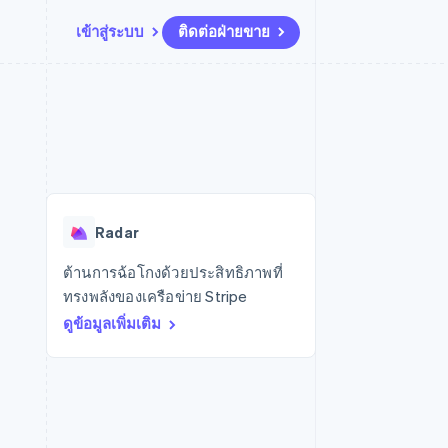
เข้าสู่ระบบ
ติดต่อฝ่ายขาย
แหล่งข้อมูล
ระบบนิเวศ
การติดต่อ
มาร์เก็ตเพลส
เพิ่มเติม
การเชื่อมต่อการทำงานแอป
พาร์ทเนอร์
ติดต่อฝ่ายขาย
Product roadmap
น
ตัวอย่างโค้ด
Stripe App Marketplace
สมัครเป็นพาร์ทเนอร์
ดูสิ่งที่กำลังจะมาถึง
ำหรับแพลตฟอร์ม
บล็อกของนักพัฒนา
ันทนาการ
สถานะ API
Radar
การป้องกันการฉ้อโกง
Radar
Atlas
การก่อตั้งบริษัทสตาร์ทอัพ
ต้านการฉ้อโกงด้วยประสิทธิภาพที่
ทรงพลังของเครือข่าย Stripe
Climate
การขจัดคาร์บอน
ดูข้อมูลเพิ่มเติม