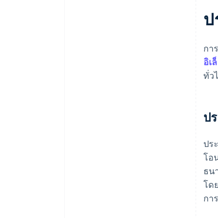
ป
การ
อิเ
ทั่
ปร
ประ
โอน
ธนา
โดย
การ