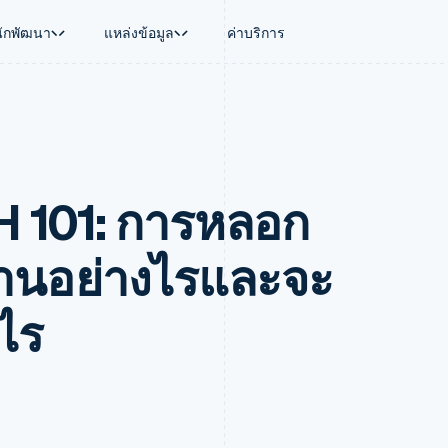
นักพัฒนา
แหล่งข้อมูล
ค่าบริการ
ใช้งาน
นุน
คู่มือ
ตามอุตสาหกรรม
บริษัท
การจัดการเงิน
แพลตฟอร์มและ
บใช้เอเจนต์
นับสนุน
รับการชำระเงินออนไลน์
บริษัท AI
แผนงานผลิตภัณฑ์
Global Payouts
Connect
์ซ
ารสนับสนุนที่ได้รับการจัดการ
ติดตั้งใช้งานการชำระเงินสำเร็จรูป
แวดวงครีเอเตอร์
การประชุมประจำปีแบบเซสชั
วงหน้า
เบิกจ่ายให้กับบุคคลที่สาม
การชำระเงินส
งการเงินที่ผสานรวมในตัว
ฉพาะทาง
สร้างแพลตฟอร์มหรือมาร์เก็ตเพลส
เกม
ตำแหน่งงาน
H 101: การหลอก
อัตโนมัติด้านการเงิน
จัดการการชำระเงินตามรอบบิล
การบริการ การเดินทาง และส
ห้องข่าว
การใช้งาน
วโลก
เสนอการเรียกเก็บเงินตามการใช้งาน
Stripe Press
บิล
เงินในแอป
ออกบัตรที่มีสเตเบิลคอยน์รองรับอยู่
ประกันภัย
งินตามรอบ
เพลส
จัดเตรียมและจัดการบริการด้วยเอเจนต์
สื่อและความบันเทิง
งานอย่างไรและจะ
รเงิน
องค์กรไม่แสวงผลกำไร
ร์ม
บริการเฉพาะทาง
บแผนล่วง
ภาครัฐ
งไร
ธุรกิจค้าปลีก
VAT
on
การทำบัญชี