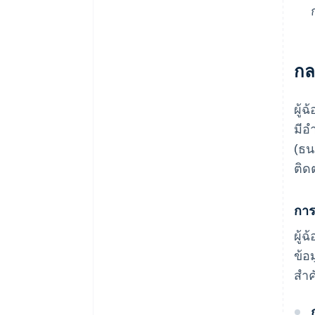
กล
ผู้
มีอ
(ธน
ติด
การ
ผู้
ข้อ
สำค