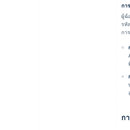
การ
ผู้
รหั
การ
กา