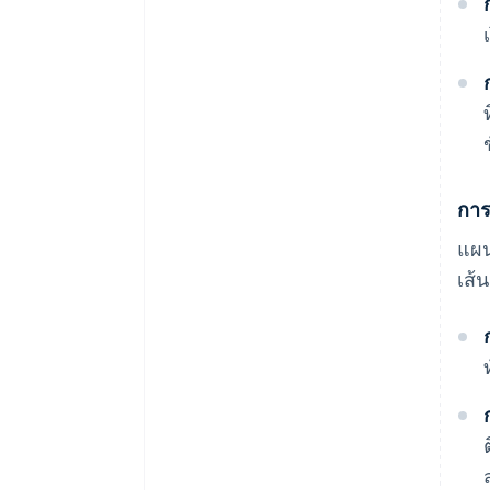
การ
แผน
เส้