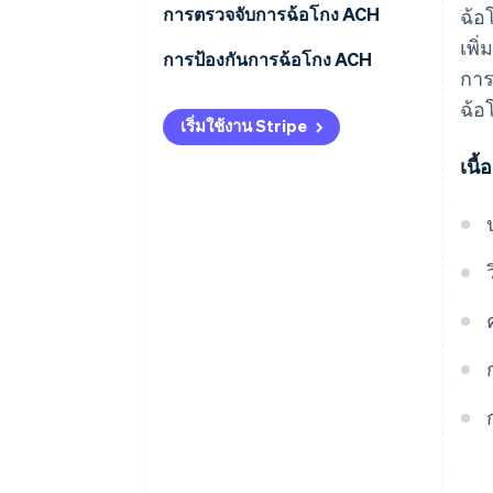
ติดต่อธนาคาร
การหักบัญชีโดยไม่ได้รับอนุญาต
การตรวจจับการฉ้อโกง ACH
ฉ้อ
กลยุทธ์การฉ้อโกง ACH ที่พบบ่อย
เพิ
เริ่มต้นการติดตาม
การละเมิดอีเมลระดับธุรกิจ (BEC)
การติดตามธุรกรรม
การป้องกันการฉ้อโกง ACH
การ
ตรวจสอบผลลัพธ์
การเข้าควบคุมบัญชี
ขั้นตอนการตรวจสอบ
ฉ้อ
เริ่มใช้งาน Stripe
การขโมยข้อมูล
แนวทางปฏิบัติในการรู้จักลูกค้า
เนื
ของคุณ (KYC)
การหลอกลวงแบบฟิชชิ่ง
การแบ่งปันข้อมูล
ภัยคุกคามภายใน
แผนรับมือการฉ้อโกง
ACH kiting
การชำระเงินปลอม