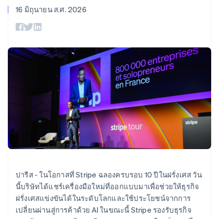
มากกว่า 125
ขายและ VAT
แพลตฟอร์ม
การใช้งาน
16 มิถุนายน ส.ศ. 2026
รายการ
Authorization
อัตโนมัติ
Revenue
แผนงานผลิตภัณฑ์
SaaS
ออกบัตรที่มีสเตเบิลคอยน์
Boost
Recognition
การประชุมประจำปีแบบ
รองรับอยู่
ยกระดับการ
เซสชัน
จัดเตรียมและจัดการ
ระบบ
ยอมรับการ
ตำแหน่งงาน
บริการด้วยเอเจนต์
อัตโนมัติ
ชำระเงิน
Link
ห้องข่าว
ตามอุตสาหกรรม
การชำระเงินที่
สำหรับการ
Stripe
Stripe Press
Sigma
รวดเร็วขึ้น
ทำบัญชี
รายงานที่
บริษัท AI
แหล่งข้อมูล
ออกแบบเอง
แวดวงครีเอเตอร์
Data
เกม
การติดต่อ
Pipeline
การบริการ การเดินทาง
การเชื่อมต่อการทำงาน
การซิงค์
และสันทนาการ
แอป
ติดต่อฝ่ายขาย
ข้อมูล
ประกันภัย
ตัวอย่างโค้ด
สมัครเป็นพาร์ทเนอร์
สื่อและความบันเทิง
บล็อกของนักพัฒนา
องค์กรไม่แสวงผลกำไร
สถานะ API
บริการเฉพาะทาง
ภาครัฐ
เพิ่มเติม
ธุรกิจค้าปลีก
Product roadmap
ปารีส - ในโอกาสที่ Stripe ฉลองครบรอบ 10 ปีในฝรั่งเศส วัน
ดูสิ่งที่กำลังจะมาถึง
นี้บริษัทได้แชร์เครื่องมือใหม่ที่ออกแบบมาเพื่อช่วยให้ธุรกิจ
Radar
ฝรั่งเศสแข่งขันได้ในระดับโลกและใช้ประโยชน์จากการ
ระบบนิเวศ
การป้องกันการฉ้อโกง
เปลี่ยนผ่านสู่การค้าด้วย AI ในขณะนี้ Stripe รองรับธุรกิจ
Atlas