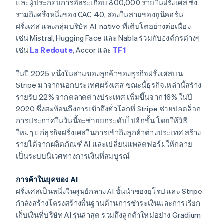
พาร์ทเนอร์
และผู้ประกอบการอิสระเกือบ 800,000 รายในฝรั่งเศส ซึ่ง
การก่อตั้งบริษัทสตาร์ทอัพ
Stripe App Marketplace
รวมถึงครึ่งหนึ่งของ CAC 40, สองในสามของยูนิคอร์น
Climate
ฝรั่งเศส และกลุ่มบริษัท AI-native ที่เติบโตอย่างต่อเนื่อง
การขจัดคาร์บอน
เช่น Mistral, Hugging Face และ Nabla ร่วมกับองค์กรต่างๆ
เช่น
La Redoute
, Accor และ
TF1
ในปี 2025 หนึ่งในสามของลูกค้าของธุรกิจฝรั่งเศสบน
Stripe มาจากนอกประเทศฝรั่งเศส ขณะนี้ธุรกิจเหล่านี้สร้าง
Stripe Sessions 2026
รายรับ 22% จากตลาดต่างประเทศ เพิ่มขึ้นจาก 16% ในปี
ดูว่า Stripe กำลังสร้างโครงสร้างพื้นฐานระบบเศรษฐกิจสำหรับ
AI อย่างไร
2020 ซึ่งสะท้อนถึงการเข้าถึงทั่วโลกที่ Stripe ช่วยปลดล็อก
รับชมเลย
การประกาศในวันนี้จะช่วยยกระดับไปอีกขั้น โดยให้วิธี
ใหม่ๆ แก่ธุรกิจฝรั่งเศสในการเข้าถึงลูกค้าต่างประเทศ สร้าง
รายได้จากผลิตภัณฑ์ AI และเปลี่ยนแพลตฟอร์มให้กลาย
เป็นระบบนิเวศทางการเงินที่สมบูรณ์
กรีซ
English
เขตบริหารพิเศษฮ่องกง ประเทศจีน
การค้าในยุคของ AI
English
简体中文
ฝรั่งเศสเป็นหนึ่งในศูนย์กลาง AI ชั้นนำของยุโรป และ Stripe
แคนาดา
กำลังสร้างโครงสร้างพื้นฐานด้านการชำระเงินและการเรียก
English
Français
เก็บเงินที่บริษัท AI รุ่นล่าสุด รวมถึงลูกค้าใหม่อย่าง Gradium
โครเอเชีย