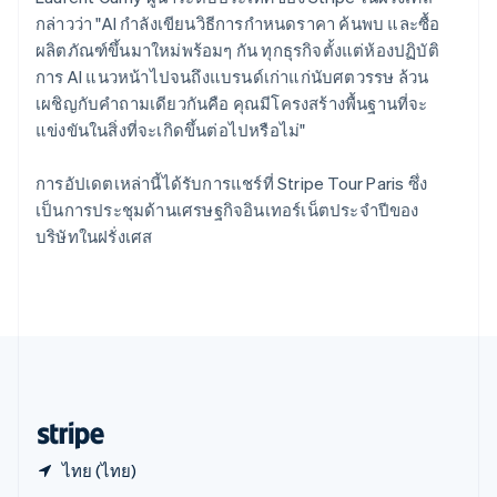
English
กล่าวว่า "AI กำลังเขียนวิธีการกำหนดราคา ค้นพบ และซื้อ
สาธารณรัฐเช็ก
ผลิตภัณฑ์ขึ้นมาใหม่พร้อมๆ กัน ทุกธุรกิจตั้งแต่ห้องปฏิบัติ
English
การ AI แนวหน้าไปจนถึงแบรนด์เก่าแก่นับศตวรรษ ล้วน
สิงคโปร์
เผชิญกับคำถามเดียวกันคือ คุณมีโครงสร้างพื้นฐานที่จะ
English
简体中文
ออสเตรเลีย
แข่งขันในสิ่งที่จะเกิดขึ้นต่อไปหรือไม่"
English
ออสเตรีย
การอัปเดตเหล่านี้ได้รับการแชร์ที่ Stripe Tour Paris ซึ่ง
Deutsch
English
เป็นการประชุมด้านเศรษฐกิจอินเทอร์เน็ตประจำปีของ
อิตาลี
บริษัทในฝรั่งเศส
Italiano
English
อินเดีย
English
เอสโตเนีย
English
ไอร์แลนด์
English
ฮังการี
English
ไทย (ไทย)