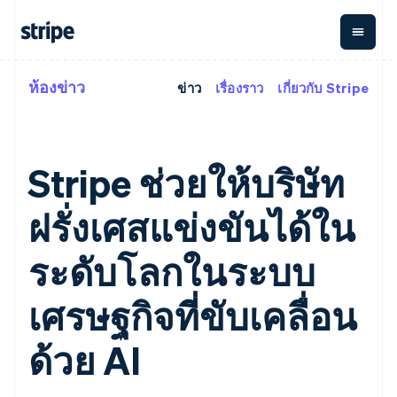
ห้องข่าว
ข่าว
เรื่องราว
เกี่ยวกับ Stripe
ตามขั้น
เอกสารประกอบ
เรียนรู้
การชำระเงิน
รายรับ
การ
แพลตฟอ
จัดการ
และ
องค์กร
Stripe Docs
บล็อก
เงิน
มาร์เก็ต
Payments
Billing
ธุรกิจสตาร์ทอัพ
ข้อมูลอ้างอิงเกี่ยวกับ API
เรื่องราวจากลูกค้า
การชำระเงิน
รายรับตาม
เพลส
ไลบรารีและ SDK
คู่มือ
Stripe ช่วยให้บริษัท
ออนไลน์
แบบแผนล่วง
Stripe Apps
Global
Payment links
หน้า
Metronome
Payouts
Conne
การชำร
ฝรั่งเศสแข่งขันได้ใน
ตามกรณีใช้งาน
การชำระเงิน
การเรียกเก็บ
เบิกจ่าย
เงินสำห
การสนับสนุน
แบบไม่ต้อง
เงินตามการ
ให้กับ
แพลตฟอ
คู่มือ
การค้าแบบใช้เอเจนต์
เขียนโค้ด
Checkout
ใช้งาน
การชำระเงิน
ระดับโลกในระบบ
บุคคลที่
อีคอมเมิร์ซ
รับการสนับสนุน
UI การชำระ
ตามรอบบิล
สาม
บริการทางการเงินที่ผสาน
รับการชำระเงินออนไลน์
แพ็กเกจการสนับสนุนที่ได้
การจัดการ
เงินสำเร็จรูป
รวมในตัว
ติดตั้งใช้งานการชำระเงิน
รับการจัดการ
เศรษฐกิจที่ขับเคลื่อน
การชำระเงิน
Elements
การทำงานอัตโนมัติด้าน
สำเร็จรูป
บริการเฉพาะทาง
องค์ประกอบ UI
ตามรอบบิล
Invoicing
การเงิน
สร้างแพลตฟอร์มหรือ
ครั้งเดียวหรือ
ที่ยืดหยุ่น
ด้วย AI
ธุรกิจทั่วโลก
มาร์เก็ตเพลส
ตามแบบแผน
วิธีการชำระ
การชำระเงินในแอป
จัดการการชำระเงินตาม
เงิน
ล่วงหน้า
Tax
มาร์เก็ตเพลส
รอบบิล
เข้าถึงได้
คิดภาษีการ
บริษัท
การจัดการเงิน
เสนอการเรียกเก็บเงินตาม