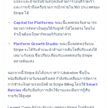
แปลง และย้ายเงินข้ามสกุลเงินด้วยการโอนที่รวดเร็ว
Français
Deutsch
English
และการเข้าถึงเครือข่ายการเบิกจ่ายใน 160 ประเทศของ
ลัตเวีย
Stripe ได้
English
ลิกเตนสไตน์
Capital for Platforms
: ขณะนี้แพลตฟอร์มสามารถ
Deutsch
English
ลิทัวเนีย
ขยายการจัดหาเงินทุนให้กับลูกค้าได้โดยตรง โดยไม่
English
จำเป็นต้องเป็นพาร์ทเนอร์กับธนาคาร
สเปน
Español
English
Platform Growth Studio
: ขณะนี้แพลตฟอร์มบน
สโลวาเกีย
Stripe จะได้รับคำแนะนำด้านการเติบโตที่ปรับแต่งให้
English
เหมาะกับคุณ ซึ่งเปรียบเทียบกับแพลตฟอร์ม Stripe
สโลวีเนีย
หลายพันแห่ง
English
Italiano
สวิตเซอร์แลนด์
Deutsch
Français
Italiano
English
นอกจากนี้ Stripe ยังได้ประกาศว่า Libération ซึ่งเป็น
สวีเดน
หนังสือพิมพ์รายวันของฝรั่งเศส กำลังขับเคลื่อนการจัดการ
Svenska
English
การชำระเงินตามรอบบิลด้วย Stripe Billing โดยใช้
Smart
สหรัฐอเมริกา
Retries
เพื่อรับมือกับการเลิกใช้งานและเพิ่มการกู้คืน
English
Español
简体中文
สหรัฐอาหรับเอมิเรตส์
รายรับให้สูงสุด
English
สหราชอาณาจักร
Laurent Curny ผู้นำระดับประเทศของ Stripe ในฝรั่งเศส