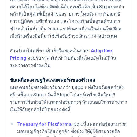
Nederlands
Français
Deutsch
English
ตลาดได้โดยไม่ต้องจัดตั้งนิติบุคคลในท้องถิ่น Stripe จะทำ
โปรตุเกส
หน้าที่เป็นผู้ค้าที่เป็นเจ้าของรายการ โดยจัดการเรื่องภาษี
Português
English
การปฏิบัติตามข้อกำหนด และโครงสร้างพื้นฐานด้านการ
โปแลนด์
ชำระเงินในท้องถิ่น Yubo แอปค้นหาเพื่อนใหม่บนโซเชียล
English
ฝรั่งเศส
เพิ่งนำเครื่องมือนี้มาใช้เพื่อรับชำระเงินจากต่างประเทศ
Français
English
ฟินแลนด์
สำหรับบริษัทที่ขายสินค้าในสกุลเงินต่างๆ
Adaptive
English
Svenska
Pricing
จะปรับราคาให้เข้ากับท้องถิ่นโดยอัตโนมัติใน
มอลตา
ระหว่างการชำระเงิน
English
มาเลเซีย
English
简体中文
ขับเคลื่อนเศรษฐกิจแพลตฟอร์มของฝรั่งเศส
เม็กซิโก
แพลตฟอร์มซอฟต์แวร์มากกว่า 1,800 แห่งในฝรั่งเศสกำลัง
Español
English
สร้างขึ้นบน Stripe วันนี้ Stripe ได้แชร์เครื่องมือใหม่ 3
ยิบรอลตาร์
รายการเพื่อช่วยให้แพลตฟอร์มต่างๆ นำเสนอบริการทางการ
English
เยอรมนี
เงินให้กับลูกค้าได้โดยตรง ดังนี้
Deutsch
English
โรมาเนีย
Treasury for Platforms
: ขณะนี้แพลตฟอร์มสามารถ
English
มอบบัญชีธุรกิจให้แก่ลูกค้า ซึ่งช่วยให้ผู้ใช้สามารถถือ
ลักเซมเบิร์ก