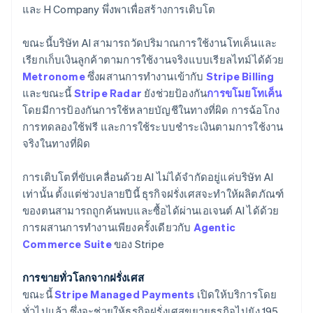
และ H Company พึ่งพาเพื่อสร้างการเติบโต
English
Italiano
จีนแผ่นดินใหญ่
简体中文
English
ขณะนี้บริษัท AI สามารถวัดปริมาณการใช้งานโทเค็นและ
ไซปรัส
เรียกเก็บเงินลูกค้าตามการใช้งานจริงแบบเรียลไทม์ได้ด้วย
English
Metronome
ซึ่งผสานการทำงานเข้ากับ
Stripe Billing
ญี่ปุ่น
และขณะนี้
Stripe Radar
ยังช่วยป้องกัน
การขโมยโทเค็น
日本語
English
เดนมาร์ก
โดยมีการป้องกันการใช้หลายบัญชีในทางที่ผิด การฉ้อโกง
English
การทดลองใช้ฟรี และการใช้ระบบชำระเงินตามการใช้งาน
ไทย
จริงในทางที่ผิด
ไทย
English
นอร์เวย์
การเติบโตที่ขับเคลื่อนด้วย AI ไม่ได้จำกัดอยู่แค่บริษัท AI
English
นิวซีแลนด์
เท่านั้น ตั้งแต่ช่วงปลายปีนี้ ธุรกิจฝรั่งเศสจะทำให้ผลิตภัณฑ์
English
ของตนสามารถถูกค้นพบและซื้อได้ผ่านเอเจนต์ AI ได้ด้วย
เนเธอร์แลนด์
การผสานการทำงานเพียงครั้งเดียวกับ
Agentic
Nederlands
English
Commerce Suite
ของ Stripe
บราซิล
Português
English
การขายทั่วโลกจากฝรั่งเศส
บัลแกเรีย
ขณะนี้
Stripe Managed Payments
เปิดให้บริการโดย
English
เบลเยียม
ทั่วไปแล้ว ซึ่งจะช่วยให้ธุรกิจฝรั่งเศสขยายธุรกิจไปยัง 195